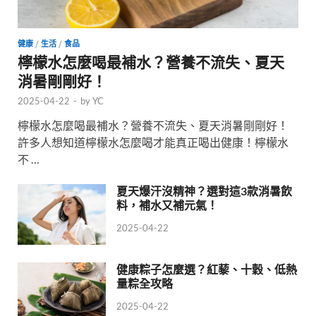
健康
/
生活
/
食品
檸檬水怎麼喝最補水？營養不流失、夏天
消暑剛剛好！
2025-04-22
-
by
YC
檸檬水怎麼喝最補水？營養不流失、夏天消暑剛剛好！
許多人想知道檸檬水怎麼喝才能真正喝出健康！檸檬水
不 …
夏天爆汗沒精神？選對這3款消暑飲
料，補水又補元氣！
2025-04-22
健康粽子怎麼選？紅藜、十穀、低熱
量粽全攻略
2025-04-22