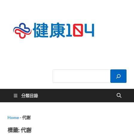
健康
關於您的健康大
小事
104
分類目錄
Home
-
代謝
標籤:
代謝