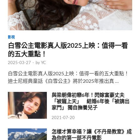
影視
白雪公主電影真人版2025上映：值得一看
的五大重點！
2025-03-27
-
by
YC
白雪公主電影真人版2025上映：值得一看的五大重點！
迪士尼經典童話《白雪公主》將於2025年推出真 …
與梁朝偉初戀6年！閃嫁富豪丈夫
「被寵上天」 結婚6年後「被請出
家門」 獨自撫養兒子
2021-07-20
怎樣才算幸福？讓《不丹是教室》成
為你的第一部不丹電影