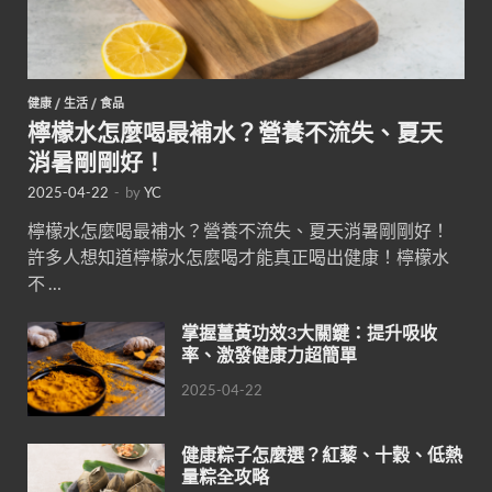
健康
/
生活
/
食品
檸檬水怎麼喝最補水？營養不流失、夏天
消暑剛剛好！
2025-04-22
-
by
YC
檸檬水怎麼喝最補水？營養不流失、夏天消暑剛剛好！
許多人想知道檸檬水怎麼喝才能真正喝出健康！檸檬水
不 …
掌握薑黃功效3大關鍵：提升吸收
率、激發健康力超簡單
2025-04-22
健康粽子怎麼選？紅藜、十穀、低熱
量粽全攻略