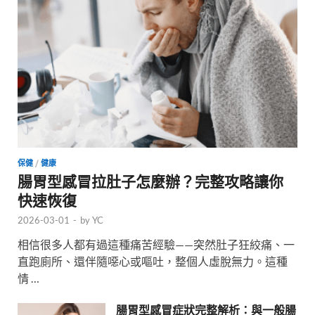
保健
/
健康
腸胃型感冒拉肚子怎麼辦？完整攻略讓你
快速恢復
2026-03-01
-
by
YC
相信很多人都有過這種痛苦經驗——突然肚子狂絞痛、一
直跑廁所、還伴隨噁心或嘔吐，整個人虛脫無力。這種
情 …
腸胃型感冒症狀完整解析：與一般腸