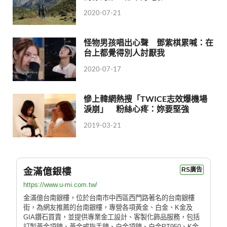
2020-07-21
怪物男孩唱出心聲 鄧紫棋累喊：在
台上都覺得別人討厭我
2020-07-17
慘上韓網熱搜「TWICE志效爆機場
淚崩」 粉絲心疼：妳要堅強
2019-03-21
金滿億銀樓
RS廣告
https://www.u-mi.com.tw/
金滿億台南銀樓，位於台南市中西區西門路著名的台南銀樓
街，為網友推薦的台南銀樓，專營各項黃金、白金、K金及
GIA鑽石買賣，並提供專業金工設計、客製化飾品服務，包括
訂製黃金項鍊、黃金戒指手鍊、白金項鍊、白金PT950、K金