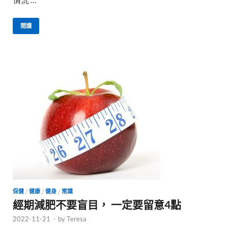
閱讀
保健
/
健康
/
健身
/
常識
經期減肥不要盲目， 一定要留意4點
2022-11-21
-
by
Teresa