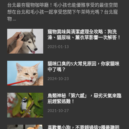
台北最夯寵物咖啡廳！毛小孩也能優雅享受的最佳空間
想在台北和毛小孩一起享受悠閒下午茶時光嗎？台北寵
物 …
寵物異味與清潔處理全攻略：狗洗
澡、貓尿味、薰衣草影響一次解答！
2025-01-13
貓咪口臭的5大常見原因，你家貓咪
中了嗎？
2024-10-23
鳥類神秘「第六感」，惡劣天氣來臨
前趕緊逃難！
2021-10-27
喜歡養小狗，不要錯過這9種最聰明