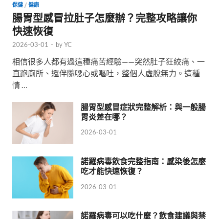
保健
/
健康
腸胃型感冒拉肚子怎麼辦？完整攻略讓你
快速恢復
2026-03-01
-
by
YC
相信很多人都有過這種痛苦經驗——突然肚子狂絞痛、一
直跑廁所、還伴隨噁心或嘔吐，整個人虛脫無力。這種
情 …
腸胃型感冒症狀完整解析：與一般腸
胃炎差在哪？
2026-03-01
諾羅病毒飲食完整指南：感染後怎麼
吃才能快速恢復？
2026-03-01
諾羅病毒可以吃什麼？飲食建議與禁