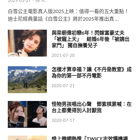
2025-03-27
-
by
YC
白雪公主電影真人版2025上映：值得一看的五大重點！
迪士尼經典童話《白雪公主》將於2025年推出真 …
與梁朝偉初戀6年！閃嫁富豪丈夫
「被寵上天」 結婚6年後「被請出
家門」 獨自撫養兒子
2021-07-20
怎樣才算幸福？讓《不丹是教室》成
為你的第一部不丹電影
2020-07-21
怪物男孩唱出心聲 鄧紫棋累喊：在
台上都覺得別人討厭我
2020-07-17
慘上韓網熱搜「TWICE志效爆機場