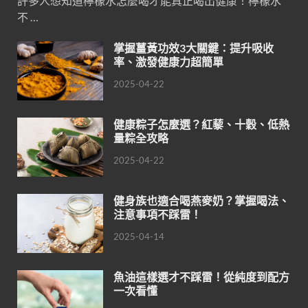
許多人想知道檸檬水怎麼喝才能真正喝出健康！檸檬水
不 …
掌握薑黃功效3大關鍵：提升吸收
率、激發健康力超簡單
2025-04-22
健康粽子怎麼選？紅藜、十穀、低熱
量粽全攻略
2025-04-22
健身族也適合喝燕麥奶？掌握喝法、
注意事項不踩雷！
2025-04-14
魚油這樣選才不踩雷！從純度到配方
一次看懂