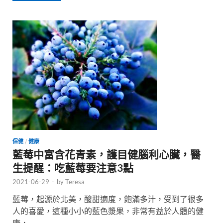
保健
/
健康
藍莓中富含花青素，護目健腦利心臟，醫
生提醒：吃藍莓要注意3點
2021-06-29
-
by
Teresa
藍莓，起源於北美，酸甜適度，飽滿多汁，受到了很多
人的喜愛，這種小小的藍色漿果，非常有益於人體的健
康， …