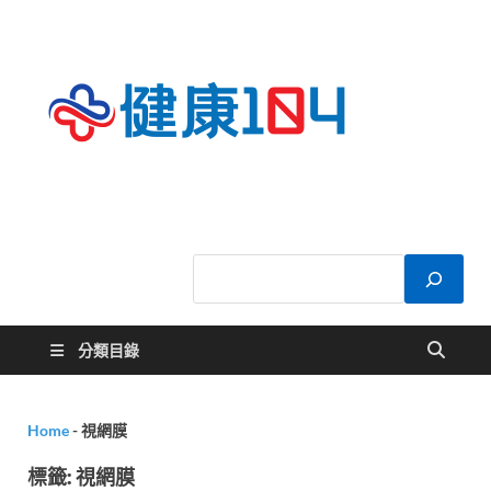
健康
關於您的健康大
小事
104
分類目錄
Home
-
視網膜
標籤:
視網膜