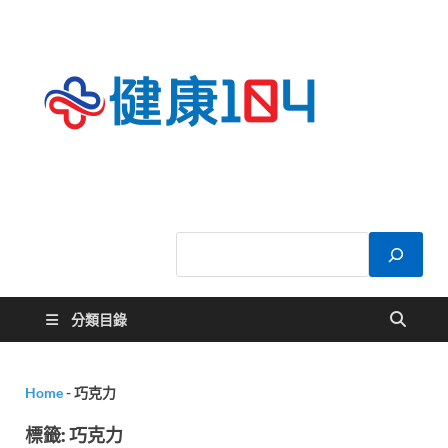
健康
關於您的健康大
小事
104
分類目錄
Home
-
巧克力
標籤:
巧克力