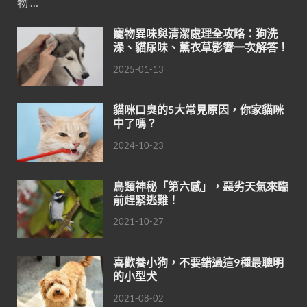
物 …
寵物異味與清潔處理全攻略：狗洗
澡、貓尿味、薰衣草影響一次解答！
2025-01-13
貓咪口臭的5大常見原因，你家貓咪
中了嗎？
2024-10-23
鳥類神秘「第六感」，惡劣天氣來臨
前趕緊逃難！
2021-10-27
喜歡養小狗，不要錯過這9種最聰明
的小型犬
2021-08-02