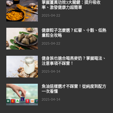
掌握薑黃功效3大關鍵：提升吸收
率、激發健康力超簡單
2025-04-22
健康粽子怎麼選？紅藜、十穀、低熱
量粽全攻略
2025-04-22
健身族也適合喝燕麥奶？掌握喝法、
注意事項不踩雷！
2025-04-14
魚油這樣選才不踩雷！從純度到配方
一次看懂
2025-04-14