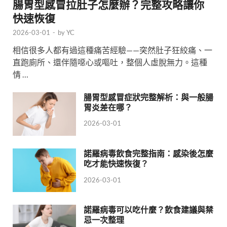
腸胃型感冒拉肚子怎麼辦？完整攻略讓你
快速恢復
2026-03-01
-
by
YC
相信很多人都有過這種痛苦經驗——突然肚子狂絞痛、一
直跑廁所、還伴隨噁心或嘔吐，整個人虛脫無力。這種
情 …
腸胃型感冒症狀完整解析：與一般腸
胃炎差在哪？
2026-03-01
諾羅病毒飲食完整指南：感染後怎麼
吃才能快速恢復？
2026-03-01
諾羅病毒可以吃什麼？飲食建議與禁
忌一次整理