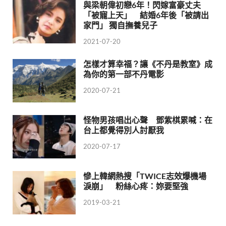
與梁朝偉初戀6年！閃嫁富豪丈夫
「被寵上天」 結婚6年後「被請出
家門」 獨自撫養兒子
2021-07-20
怎樣才算幸福？讓《不丹是教室》成
為你的第一部不丹電影
2020-07-21
怪物男孩唱出心聲 鄧紫棋累喊：在
台上都覺得別人討厭我
2020-07-17
慘上韓網熱搜「TWICE志效爆機場
淚崩」 粉絲心疼：妳要堅強
2019-03-21