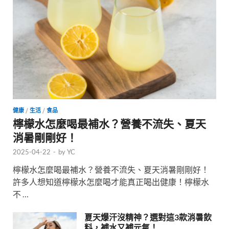
健康
/
生活
/
食品
檸檬水怎麼喝最補水？營養不流失、夏天
消暑剛剛好！
2025-04-22
-
by
YC
檸檬水怎麼喝最補水？營養不流失、夏天消暑剛剛好！
許多人想知道檸檬水怎麼喝才能真正喝出健康！檸檬水
不 …
夏天爆汗沒精神？選對這3款消暑飲
料，補水又補元氣！