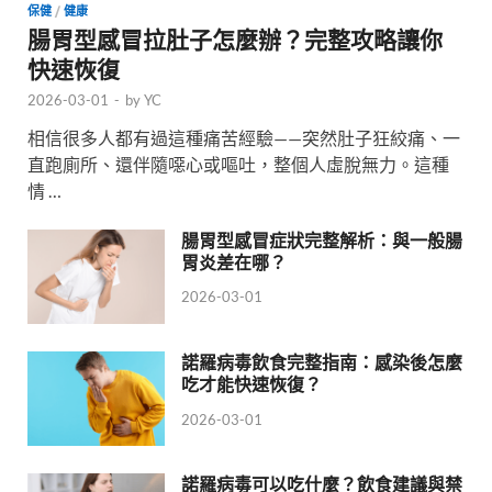
保健
/
健康
腸胃型感冒拉肚子怎麼辦？完整攻略讓你
快速恢復
2026-03-01
-
by
YC
相信很多人都有過這種痛苦經驗——突然肚子狂絞痛、一
直跑廁所、還伴隨噁心或嘔吐，整個人虛脫無力。這種
情 …
腸胃型感冒症狀完整解析：與一般腸
胃炎差在哪？
2026-03-01
諾羅病毒飲食完整指南：感染後怎麼
吃才能快速恢復？
2026-03-01
諾羅病毒可以吃什麼？飲食建議與禁