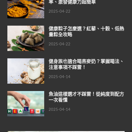
率、激發健康力超簡單
2025-04-22
健康粽子怎麼選？紅藜、十穀、低熱
量粽全攻略
2025-04-22
健身族也適合喝燕麥奶？掌握喝法、
注意事項不踩雷！
2025-04-14
魚油這樣選才不踩雷！從純度到配方
一次看懂
2025-04-14