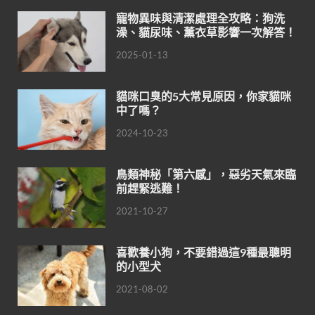
寵物異味與清潔處理全攻略：狗洗
澡、貓尿味、薰衣草影響一次解答！
2025-01-13
貓咪口臭的5大常見原因，你家貓咪
中了嗎？
2024-10-23
鳥類神秘「第六感」，惡劣天氣來臨
前趕緊逃難！
2021-10-27
喜歡養小狗，不要錯過這9種最聰明
的小型犬
2021-08-02