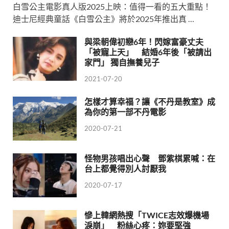
白雪公主電影真人版2025上映：值得一看的五大重點！
迪士尼經典童話《白雪公主》將於2025年推出真 …
與梁朝偉初戀6年！閃嫁富豪丈夫
「被寵上天」 結婚6年後「被請出
家門」 獨自撫養兒子
2021-07-20
怎樣才算幸福？讓《不丹是教室》成
為你的第一部不丹電影
2020-07-21
怪物男孩唱出心聲 鄧紫棋累喊：在
台上都覺得別人討厭我
2020-07-17
慘上韓網熱搜「TWICE志效爆機場
淚崩」 粉絲心疼：妳要堅強