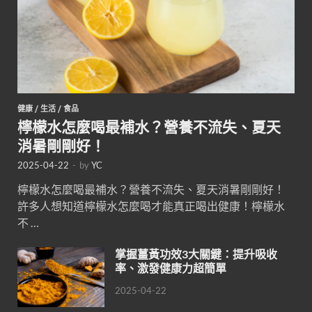
健康
/
生活
/
食品
檸檬水怎麼喝最補水？營養不流失、夏天
消暑剛剛好！
2025-04-22
-
by
YC
檸檬水怎麼喝最補水？營養不流失、夏天消暑剛剛好！
許多人想知道檸檬水怎麼喝才能真正喝出健康！檸檬水
不 …
掌握薑黃功效3大關鍵：提升吸收
率、激發健康力超簡單
2025-04-22