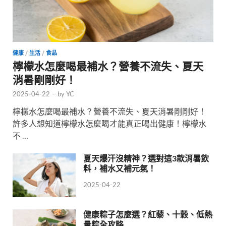
健康
/
生活
/
食品
檸檬水怎麼喝最補水？營養不流失、夏天
消暑剛剛好！
2025-04-22
-
by
YC
檸檬水怎麼喝最補水？營養不流失、夏天消暑剛剛好！
許多人想知道檸檬水怎麼喝才能真正喝出健康！檸檬水
不 …
夏天爆汗沒精神？選對這3款消暑飲
料，補水又補元氣！
2025-04-22
健康粽子怎麼選？紅藜、十穀、低熱
量粽全攻略