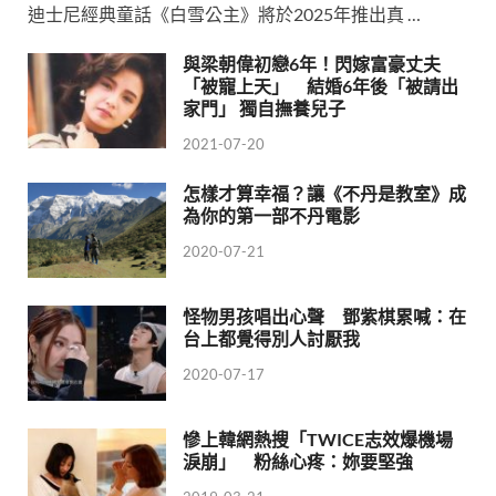
迪士尼經典童話《白雪公主》將於2025年推出真 …
與梁朝偉初戀6年！閃嫁富豪丈夫
「被寵上天」 結婚6年後「被請出
家門」 獨自撫養兒子
2021-07-20
怎樣才算幸福？讓《不丹是教室》成
為你的第一部不丹電影
2020-07-21
怪物男孩唱出心聲 鄧紫棋累喊：在
台上都覺得別人討厭我
2020-07-17
慘上韓網熱搜「TWICE志效爆機場
淚崩」 粉絲心疼：妳要堅強