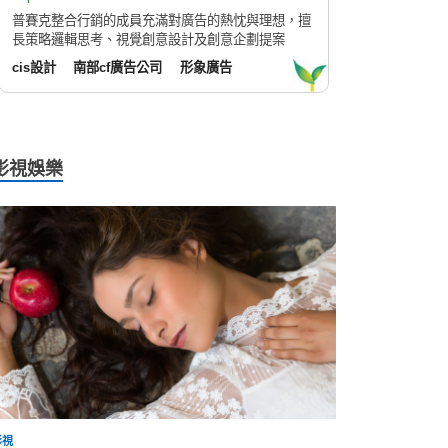
普賽克整合行銷的成員充滿對廣告的熱忱與理想，擅
長策略邏輯思考、視覺創意設計及創意企劃提案
cis設計
南部cf廣告公司
形象廣告
影視娛樂
影視