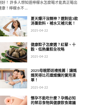
剛好！ 許多人想知道檸檬水怎麼喝才能真正喝出
健康！檸檬水不 …
夏天爆汗沒精神？選對這3款
消暑飲料，補水又補元氣！
2025-04-22
健康粽子怎麼選？紅藜、十
穀、低熱量粽全攻略
2025-04-22
2025母親節送禮推薦｜讓媽
媽笑得比花還燦爛的實用清
單！
2025-04-22
懷孕不能吃什麼？孕媽必知
的禁忌食物與健康飲食建議