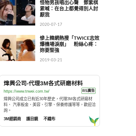
怪物男孩唱出心聲 鄧紫棋
累喊：在台上都覺得別人討
厭我
2020-07-17
慘上韓網熱搜「TWICE志效
爆機場淚崩」 粉絲心疼：
妳要堅強
2019-03-21
煒興公司-代理3M各式研磨材料
RS廣告
https://www.tnwei.com.tw/
煒興公司成立已有近30年歷史，代理3M各式研磨材
料、 汽車板金、美容、引擎、保養修護等等，歡迎洽
詢。
3M經銷商
護目鏡
不織布