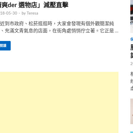
清爽der 選物店」減壓直擊
18-05-30
-
by
Teresa
近到市政府、松菸逛逛時，大家會發現有個外觀簡潔純
、充滿文青氣息的店面，在街角處悄悄佇立著。它正是 …
閱讀
2