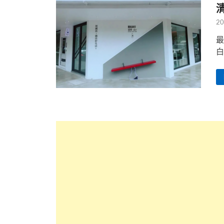
20
最
白