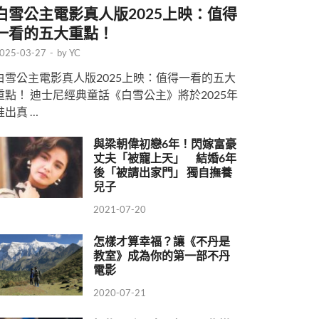
白雪公主電影真人版2025上映：值得
一看的五大重點！
025-03-27
-
by
YC
白雪公主電影真人版2025上映：值得一看的五大
重點！ 迪士尼經典童話《白雪公主》將於2025年
推出真 …
與梁朝偉初戀6年！閃嫁富豪
丈夫「被寵上天」 結婚6年
後「被請出家門」 獨自撫養
兒子
2021-07-20
怎樣才算幸福？讓《不丹是
教室》成為你的第一部不丹
電影
2020-07-21