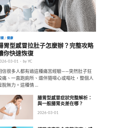
保健
/
健康
腸胃型感冒拉肚子怎麼辦？完整攻略
讓你快速恢復
026-03-01
-
by
YC
相信很多人都有過這種痛苦經驗——突然肚子狂
絞痛、一直跑廁所、還伴隨噁心或嘔吐，整個人
虛脫無力。這種情 …
腸胃型感冒症狀完整解析：
與一般腸胃炎差在哪？
2026-03-01