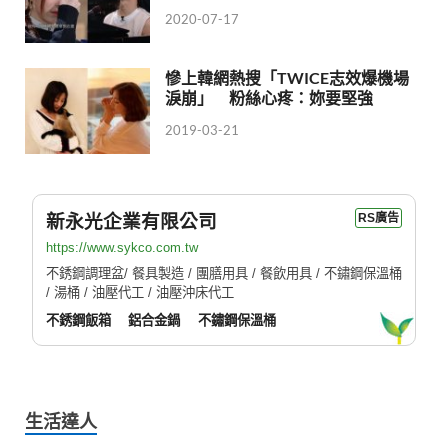
2020-07-17
慘上韓網熱搜「TWICE志效爆機場
淚崩」 粉絲心疼：妳要堅強
2019-03-21
新永光企業有限公司
RS廣告
https://www.sykco.com.tw
不銹鋼調理盆/ 餐具製造 / 團膳用具 / 餐飲用具 / 不鏽鋼保溫桶
/ 湯桶 / 油壓代工 / 油壓沖床代工
不銹鋼飯箱
鋁合金鍋
不鏽鋼保溫桶
生活達人