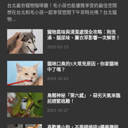
台北最夯寵物咖啡廳！毛小孩也能優雅享受的最佳空間
想在台北和毛小孩一起享受悠閒下午茶時光嗎？台北寵
物 …
寵物異味與清潔處理全攻略：狗洗
澡、貓尿味、薰衣草影響一次解答！
2025-01-13
貓咪口臭的5大常見原因，你家貓咪
中了嗎？
2024-10-23
鳥類神秘「第六感」，惡劣天氣來臨
前趕緊逃難！
2021-10-27
喜歡養小狗，不要錯過這9種最聰明