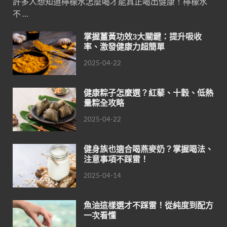
許多人想知道檸檬水怎麼喝才能真正喝出健康！檸檬水
不 …
掌握薑黃功效3大關鍵：提升吸收
率、激發健康力超簡單
2025-04-22
健康粽子怎麼選？紅藜、十穀、低熱
量粽全攻略
2025-04-22
健身族也適合喝燕麥奶？掌握喝法、
注意事項不踩雷！
2025-04-14
魚油這樣選才不踩雷！從純度到配方
一次看懂