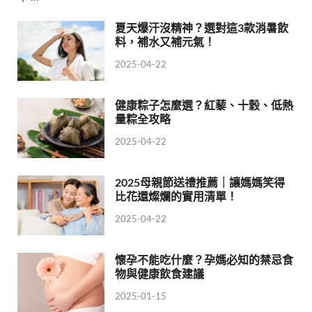
夏天爆汗沒精神？選對這3款消暑飲
料，補水又補元氣！
2025-04-22
健康粽子怎麼選？紅藜、十穀、低熱
量粽全攻略
2025-04-22
2025母親節送禮推薦｜讓媽媽笑得
比花還燦爛的實用清單！
2025-04-22
懷孕不能吃什麼？孕媽必知的禁忌食
物與健康飲食建議
2025-01-15