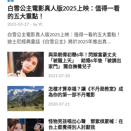
影視
白雪公主電影真人版2025上映：值得一看
的五大重點！
2025-03-27
-
by
YC
白雪公主電影真人版2025上映：值得一看的五大重點！
迪士尼經典童話《白雪公主》將於2025年推出真 …
與梁朝偉初戀6年！閃嫁富豪丈夫
「被寵上天」 結婚6年後「被請出
家門」 獨自撫養兒子
2021-07-20
怎樣才算幸福？讓《不丹是教室》成
為你的第一部不丹電影
2020-07-21
怪物男孩唱出心聲 鄧紫棋累喊：在
台上都覺得別人討厭我