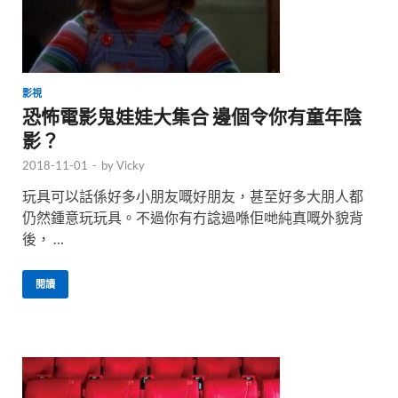
影視
恐怖電影鬼娃娃大集合 邊個令你有童年陰
影？
2018-11-01
-
by
Vicky
玩具可以話係好多小朋友嘅好朋友，甚至好多大朋人都
仍然鍾意玩玩具。不過你有冇諗過喺佢哋純真嘅外貌背
後， …
閱讀