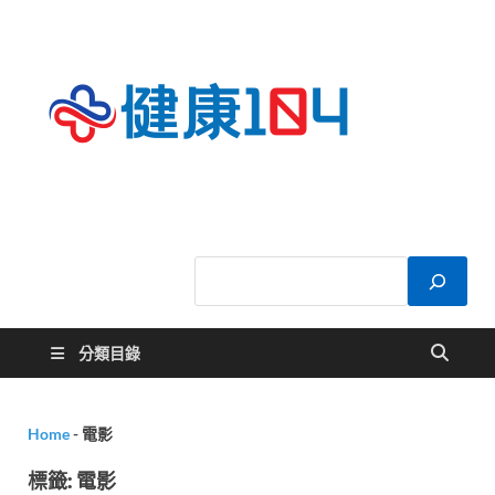
健康
關於您的健康大
小事
104
分類目錄
Home
-
電影
標籤:
電影