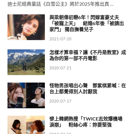
迪士尼經典童話《白雪公主》將於2025年推出真 …
與梁朝偉初戀6年！閃嫁富豪丈夫
「被寵上天」 結婚6年後「被請出
家門」 獨自撫養兒子
2021-07-20
怎樣才算幸福？讓《不丹是教室》成
為你的第一部不丹電影
2020-07-21
怪物男孩唱出心聲 鄧紫棋累喊：在
台上都覺得別人討厭我
2020-07-17
慘上韓網熱搜「TWICE志效爆機場
淚崩」 粉絲心疼：妳要堅強