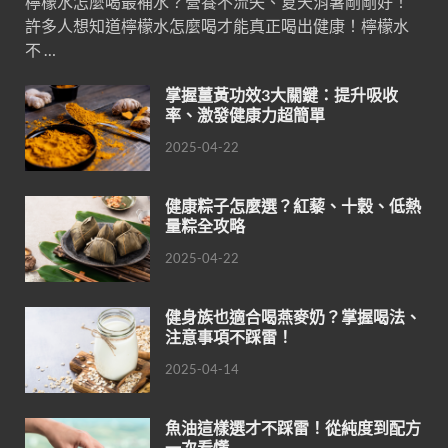
檸檬水怎麼喝最補水？營養不流失、夏天消暑剛剛好！
許多人想知道檸檬水怎麼喝才能真正喝出健康！檸檬水
不 …
掌握薑黃功效3大關鍵：提升吸收
率、激發健康力超簡單
2025-04-22
健康粽子怎麼選？紅藜、十穀、低熱
量粽全攻略
2025-04-22
健身族也適合喝燕麥奶？掌握喝法、
注意事項不踩雷！
2025-04-14
魚油這樣選才不踩雷！從純度到配方
一次看懂