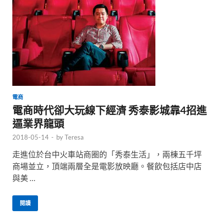
電商
電商時代卻大玩線下經濟 秀泰影城靠4招進
逼業界龍頭
2018-05-14
-
by
Teresa
走進位於台中火車站商圈的「秀泰生活」，兩棟五千坪
商場並立，頂端兩層全是電影放映廳。餐飲包括店中店
與美 …
閱讀