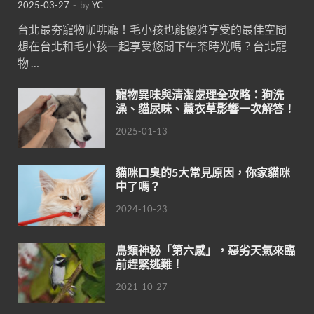
2025-03-27
-
by
YC
台北最夯寵物咖啡廳！毛小孩也能優雅享受的最佳空間
想在台北和毛小孩一起享受悠閒下午茶時光嗎？台北寵
物 …
寵物異味與清潔處理全攻略：狗洗
澡、貓尿味、薰衣草影響一次解答！
2025-01-13
貓咪口臭的5大常見原因，你家貓咪
中了嗎？
2024-10-23
鳥類神秘「第六感」，惡劣天氣來臨
前趕緊逃難！
2021-10-27