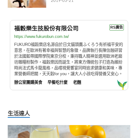
2019-03-21
福穀樂生技股份有限公司
RS廣告
https://www.fukurobun.com.tw/
FUKURO福穀樂店名源自於日文貓頭鷹ふくろう有祈福平安的
意思，在歐洲有著幸福與智慧的象徵，品牌執行長陳信融研習
於法國藍帶國際學院東京分校，秉持職人精神並選用歐洲老磨
坊雜糧粉製作，福穀樂因而誕生，將東方傳統包子打造為繽紛
時尚法式馬卡龍風格，品嚐視覺饗宴同時追求健康和美味，專
業營養師把關，天天穀for you，讓大人小孩吃得營養又安心。
辦公室團購美食
早餐吃什麼
老麵
生活達人