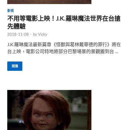
影視
不用等電影上映！J.K.羅琳魔法世界在台搶
先體驗
2018-11-08
-
by
Vicky
J.K.羅琳魔法最新篇章《怪獸與葛林戴華德的罪行》將在
台上映，電影公司特地將部分巴黎場景的景觀搬到台 …
閱讀