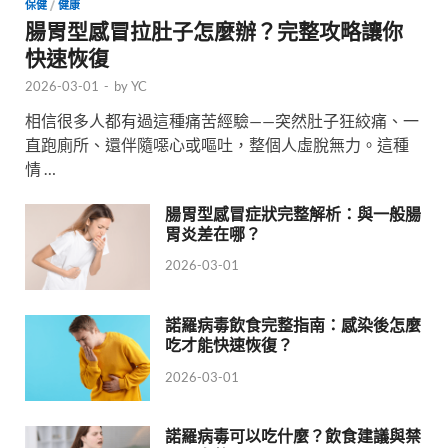
保健
/
健康
腸胃型感冒拉肚子怎麼辦？完整攻略讓你
快速恢復
2026-03-01
-
by
YC
相信很多人都有過這種痛苦經驗——突然肚子狂絞痛、一
直跑廁所、還伴隨噁心或嘔吐，整個人虛脫無力。這種
情 …
腸胃型感冒症狀完整解析：與一般腸
胃炎差在哪？
2026-03-01
諾羅病毒飲食完整指南：感染後怎麼
吃才能快速恢復？
2026-03-01
諾羅病毒可以吃什麼？飲食建議與禁