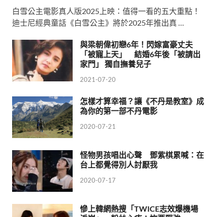
白雪公主電影真人版2025上映：值得一看的五大重點！
迪士尼經典童話《白雪公主》將於2025年推出真 …
與梁朝偉初戀6年！閃嫁富豪丈夫
「被寵上天」 結婚6年後「被請出
家門」 獨自撫養兒子
2021-07-20
怎樣才算幸福？讓《不丹是教室》成
為你的第一部不丹電影
2020-07-21
怪物男孩唱出心聲 鄧紫棋累喊：在
台上都覺得別人討厭我
2020-07-17
慘上韓網熱搜「TWICE志效爆機場