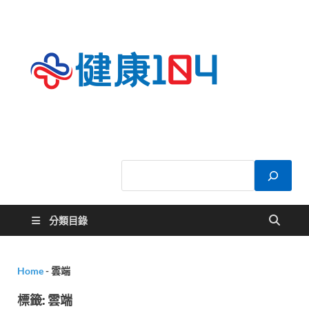
健康
關於您的健康大
小事
104
分類目錄
Home
-
雲端
標籤:
雲端