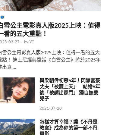
影視
白雪公主電影真人版2025上映：值得
一看的五大重點！
025-03-27
-
by
YC
白雪公主電影真人版2025上映：值得一看的五大
重點！ 迪士尼經典童話《白雪公主》將於2025年
推出真 …
與梁朝偉初戀6年！閃嫁富豪
丈夫「被寵上天」 結婚6年
後「被請出家門」 獨自撫養
兒子
2021-07-20
怎樣才算幸福？讓《不丹是
教室》成為你的第一部不丹
電影