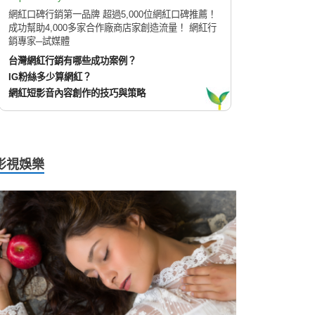
網紅口碑行銷第一品牌 超過5,000位網紅口碑推薦！
成功幫助4,000多家合作廠商店家創造流量！ 網紅行
銷專家─試媒體
台灣網紅行銷有哪些成功案例？
IG粉絲多少算網紅？
網紅短影音內容創作的技巧與策略
影視娛樂