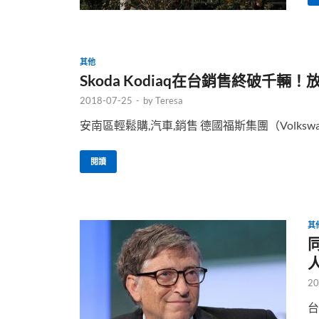
其他
Skoda Kodiaq在台銷售終破千
2018-07-25
-
by
Teresa
安南區輕鬆購,汽車,銷售 德國福斯集團（Volkswag
閱讀
其
20
台