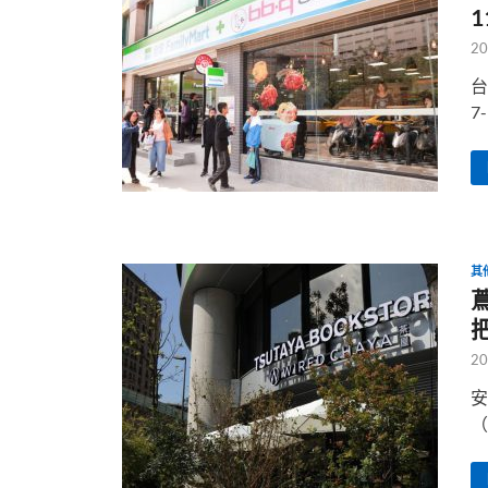
20
台
7
其
20
安
（