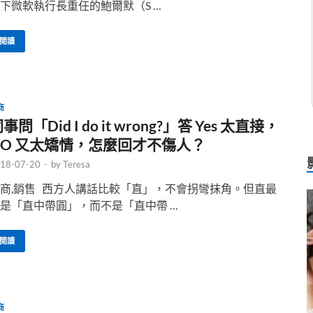
下微軟執行長重任的鮑爾默（S …
閱讀
商
事問「Did I do it wrong?」答 Yes 太直接，
NO 又太矯情，怎麼回才不傷人？
18-07-20
-
by
Teresa
商,銷售 西方人講話比較「直」，不會拐彎抹角。但直最
是「直中帶圓」，而不是「直中帶 …
閱讀
商