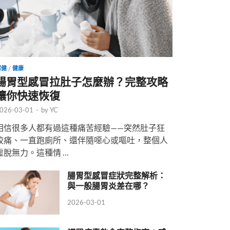
保健
/
健康
腸胃型感冒拉肚子怎麼辦？完整攻略
讓你快速恢復
026-03-01
-
by
YC
相信很多人都有過這種痛苦經驗——突然肚子狂
絞痛、一直跑廁所、還伴隨噁心或嘔吐，整個人
虛脫無力。這種情 …
腸胃型感冒症狀完整解析：
與一般腸胃炎差在哪？
2026-03-01