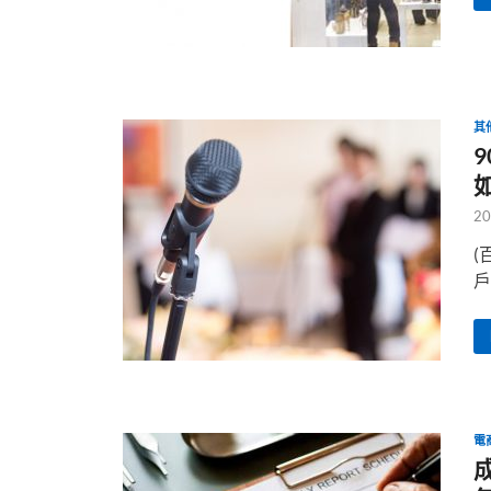
其
20
(
戶
電