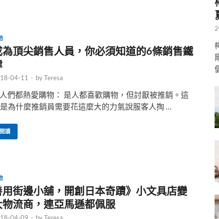
2
他
成為頂尖銷售人員，你必須知道的6條銷售鐵
律
18-04-11
-
by
Teresa
. 人們都熱愛購物： 是人都喜歡購物，但討厭被推銷。這
是為什麼推銷員需要花這麼大的力氣說服客人掏 …
閱讀
他
善用街邊小舖，開創日本奇蹟》小文具店變
大物流商，連亞馬遜都佩服
18-04-09
-
by
Teresa