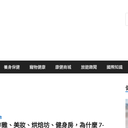
健康104
於您的健康大小事
養身保健
寵物健康
康健商城
旅遊趣聞
國際知識
他
炸雞、美妝、烘焙坊、健身房，為什麼 7-