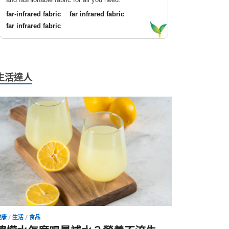
far-infrared fabric
far infrared fabric
far infrared fabric
生活達人
健康
/
生活
/
食品