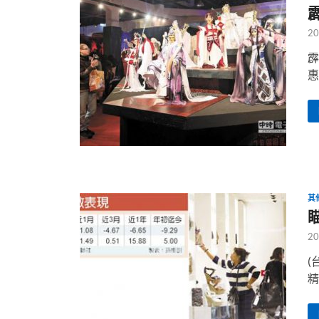
20
霹
惠
其
20
(
精