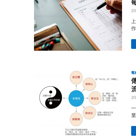
20
上
作
電
20
一
業