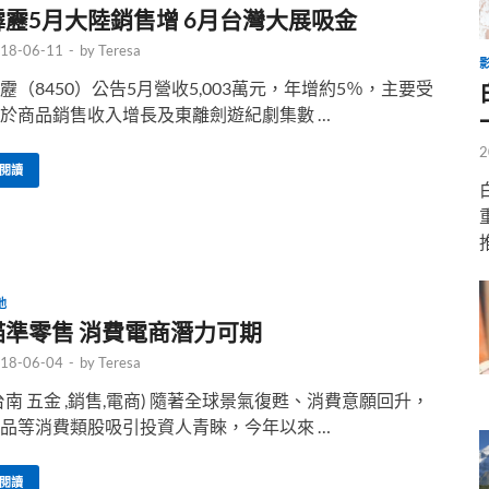
霹靂5月大陸銷售增 6月台灣大展吸金
18-06-11
-
by
Teresa
靂（8450）公告5月營收5,003萬元，年增約5％，主要受
於商品銷售收入增長及東離劍遊紀劇集數 …
2
閱讀
他
瞄準零售 消費電商潛力可期
18-06-04
-
by
Teresa
台南 五金 ,銷售,電商) 隨著全球景氣復甦、消費意願回升，
品等消費類股吸引投資人青睞，今年以來 …
閱讀