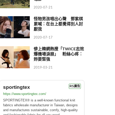
2020-07-21
怪物男孩唱出心聲 鄧紫棋
累喊：在台上都覺得別人討
厭我
2020-07-17
慘上韓網熱搜「TWICE志效
爆機場淚崩」 粉絲心疼：
妳要堅強
2019-03-21
sportingtex
RS廣告
https://www.sportingtex.com/
SPORTINGTEX® is a well-known functional knit
fabrics wholesale manufacturer in Taiwan, designs
and manufactures sustainable, comfy, high-quality
and fashionable fabric for all you need.