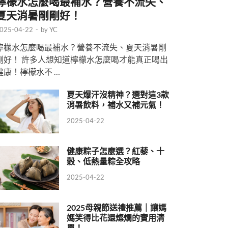
檸檬水怎麼喝最補水？營養不流失、
夏天消暑剛剛好！
025-04-22
-
by
YC
檸檬水怎麼喝最補水？營養不流失、夏天消暑剛
剛好！ 許多人想知道檸檬水怎麼喝才能真正喝出
健康！檸檬水不 …
夏天爆汗沒精神？選對這3款
消暑飲料，補水又補元氣！
2025-04-22
健康粽子怎麼選？紅藜、十
穀、低熱量粽全攻略
2025-04-22
2025母親節送禮推薦｜讓媽
媽笑得比花還燦爛的實用清
單！