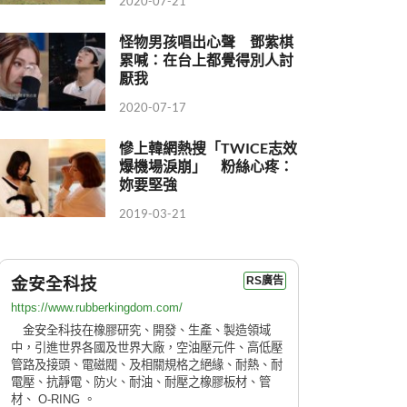
2020-07-21
怪物男孩唱出心聲 鄧紫棋
累喊：在台上都覺得別人討
厭我
2020-07-17
慘上韓網熱搜「TWICE志效
爆機場淚崩」 粉絲心疼：
妳要堅強
2019-03-21
金安全科技
RS廣告
https://www.rubberkingdom.com/
金安全科技在橡膠研究、開發、生產、製造領域
中，引進世界各國及世界大廠，空油壓元件、高低壓
管路及接頭、電磁閥、及相關規格之絕緣、耐熱、耐
電壓、抗靜電、防火、耐油、耐壓之橡膠板材、管
材、 O-RING 。