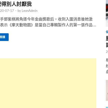
覺得別人討厭我
20-07-17
-
by
LeonAdmin
手鄧紫棋將角逐今年金曲獎歌后，收到入圍消息後她激
表示《摩天動物園》是當自己專輯製作人的第一張作品 …
閱讀
2