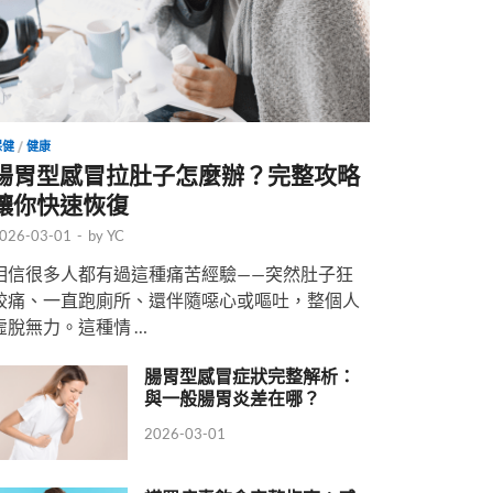
保健
/
健康
腸胃型感冒拉肚子怎麼辦？完整攻略
讓你快速恢復
026-03-01
-
by
YC
相信很多人都有過這種痛苦經驗——突然肚子狂
絞痛、一直跑廁所、還伴隨噁心或嘔吐，整個人
虛脫無力。這種情 …
腸胃型感冒症狀完整解析：
與一般腸胃炎差在哪？
2026-03-01