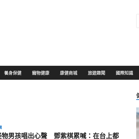
健康104
於您的健康大小事
養身保健
寵物健康
康健商城
旅遊趣聞
國際知識
視
怪物男孩唱出心聲 鄧紫棋累喊：在台上都