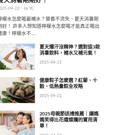
025-04-22
-
by
YC
檸檬水怎麼喝最補水？營養不流失、夏天消暑剛
剛好！ 許多人想知道檸檬水怎麼喝才能真正喝出
健康！檸檬水不 …
夏天爆汗沒精神？選對這3款
消暑飲料，補水又補元氣！
2025-04-22
健康粽子怎麼選？紅藜、十
穀、低熱量粽全攻略
2025-04-22
2025母親節送禮推薦｜讓媽
媽笑得比花還燦爛的實用清
單！