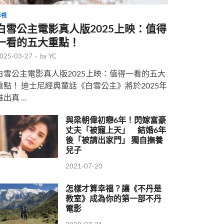
影視
白雪公主電影真人版2025上映：值得
一看的五大重點！
025-03-27
-
by
YC
白雪公主電影真人版2025上映：值得一看的五大
重點！ 迪士尼經典童話《白雪公主》將於2025年
推出真 …
與梁朝偉初戀6年！閃嫁富豪
丈夫「被寵上天」 結婚6年
後「被請出家門」 獨自撫養
兒子
2021-07-20
怎樣才算幸福？讓《不丹是
教室》成為你的第一部不丹
電影