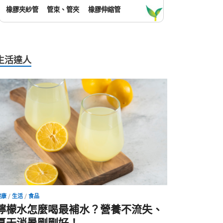
橡膠夾紗管
管束、管夾
橡膠伸縮管
生活達人
健康
/
生活
/
食品
檸檬水怎麼喝最補水？營養不流失、
夏天消暑剛剛好！