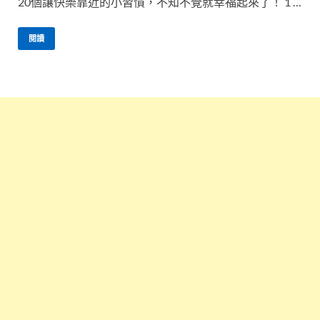
20個讓快樂靠近的小習慣，不知不覺就幸福起來了！ 1 …
閱讀