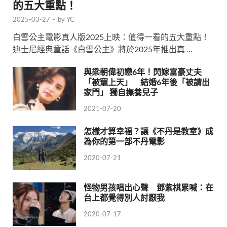
的五大重點！
2025-03-27
-
by
YC
白雪公主電影真人版2025上映：值得一看的五大重點！
迪士尼經典童話《白雪公主》將於2025年推出真 …
與梁朝偉初戀6年！閃嫁富豪丈夫
「被寵上天」 結婚6年後「被請出
家門」 獨自撫養兒子
2021-07-20
怎樣才算幸福？讓《不丹是教室》成
為你的第一部不丹電影
2020-07-21
怪物男孩唱出心聲 鄧紫棋累喊：在
台上都覺得別人討厭我
2020-07-17