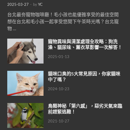
2025-03-27
-
by
YC
台北最夯寵物咖啡廳！毛小孩也能優雅享受的最佳空間
想在台北和毛小孩一起享受悠閒下午茶時光嗎？台北寵
物 …
寵物異味與清潔處理全攻略：狗洗
澡、貓尿味、薰衣草影響一次解答！
2025-01-13
貓咪口臭的5大常見原因，你家貓咪
中了嗎？
2024-10-23
鳥類神秘「第六感」，惡劣天氣來臨
前趕緊逃難！
2021-10-27