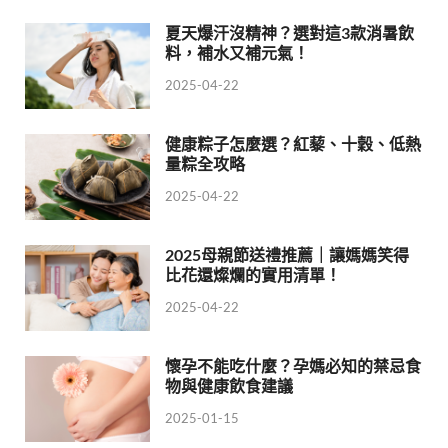
夏天爆汗沒精神？選對這3款消暑飲
料，補水又補元氣！
2025-04-22
健康粽子怎麼選？紅藜、十穀、低熱
量粽全攻略
2025-04-22
2025母親節送禮推薦｜讓媽媽笑得
比花還燦爛的實用清單！
2025-04-22
懷孕不能吃什麼？孕媽必知的禁忌食
物與健康飲食建議
2025-01-15