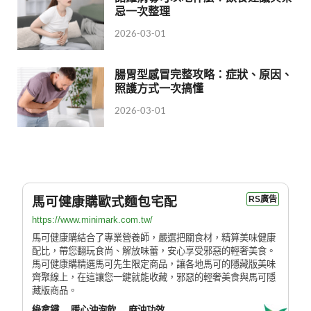
忌一次整理
2026-03-01
腸胃型感冒完整攻略：症狀、原因、
照護方式一次搞懂
2026-03-01
馬可健康購歐式麵包宅配
RS廣告
https://www.minimark.com.tw/
馬可健康購結合了專業營養師，嚴選把關食材，精算美味健康
配比，帶您翻玩食尚、解放味蕾，安心享受邪惡的輕奢美食。
馬可健康購精選馬可先生限定商品，讓各地馬可的隱藏版美味
齊聚線上，在這讓您一鍵就能收藏，邪惡的輕奢美食與馬可隱
藏版商品。
綠拿鐵
暖心沖泡飲
麻油功效