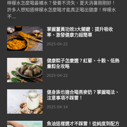
檸檬水怎麼喝最補水？營養不流失、夏天消暑剛剛好！
許多人想知道檸檬水怎麼喝才能真正喝出健康！檸檬水
不 …
掌握薑黃功效3大關鍵：提升吸收
率、激發健康力超簡單
2025-04-22
健康粽子怎麼選？紅藜、十穀、低熱
量粽全攻略
2025-04-22
健身族也適合喝燕麥奶？掌握喝法、
注意事項不踩雷！
2025-04-14
魚油這樣選才不踩雷！從純度到配方