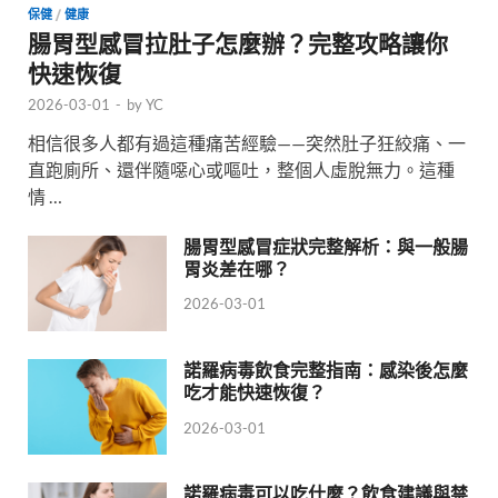
保健
/
健康
腸胃型感冒拉肚子怎麼辦？完整攻略讓你
快速恢復
2026-03-01
-
by
YC
相信很多人都有過這種痛苦經驗——突然肚子狂絞痛、一
直跑廁所、還伴隨噁心或嘔吐，整個人虛脫無力。這種
情 …
腸胃型感冒症狀完整解析：與一般腸
胃炎差在哪？
2026-03-01
諾羅病毒飲食完整指南：感染後怎麼
吃才能快速恢復？
2026-03-01
諾羅病毒可以吃什麼？飲食建議與禁