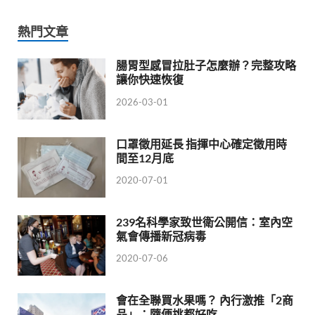
熱門文章
腸胃型感冒拉肚子怎麼辦？完整攻略
讓你快速恢復
2026-03-01
口罩徵用延長 指揮中心確定徵用時
間至12月底
2020-07-01
239名科學家致世衛公開信：室內空
氣會傳播新冠病毒
2020-07-06
會在全聯買水果嗎？ 內行激推「2商
品」：隨便挑都好吃