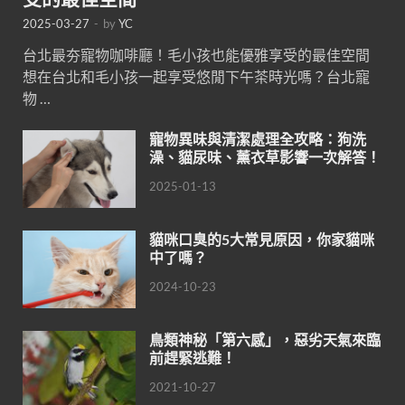
2025-03-27
-
by
YC
台北最夯寵物咖啡廳！毛小孩也能優雅享受的最佳空間
想在台北和毛小孩一起享受悠閒下午茶時光嗎？台北寵
物 …
寵物異味與清潔處理全攻略：狗洗
澡、貓尿味、薰衣草影響一次解答！
2025-01-13
貓咪口臭的5大常見原因，你家貓咪
中了嗎？
2024-10-23
鳥類神秘「第六感」，惡劣天氣來臨
前趕緊逃難！
2021-10-27