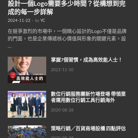
設計一個Logo需要多少時間？從構想到完
成的每一步詳解
2024-11-22
-
by
YC
在競爭激烈的市場中，一個精心設計的Logo不僅是品牌
的門面，也是企業傳遞核心價值與形象的關鍵元素。設
…
掌握7個習慣，成為高效能人士！
2022-11-10
數位行銷服務團新竹場登場 帶領業
者運用數位行銷工具行銷海外
2020-08-28
策略行銷／百貨商場設櫃 四點評估