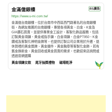
金滿億銀樓
RS廣告
https://www.u-mi.com.tw/
金滿億台南銀樓，位於台南市中西區西門路著名的台南銀樓
街，為網友推薦的台南銀樓，專營各項黃金、白金、K金及
GIA鑽石買賣，並提供專業金工設計、客製化飾品服務，包括
訂製黃金項鍊、黃金戒指手鍊、白金項鍊、白金PT950、K金
鑽戒及客製化神明金牌等，也提供訂製公司企業用於升遷、退
休賀禮的黃金獎牌、黃金擺件、黃金胸章等客製化金飾，若有
舊金換新金、黃金回收或黃金買賣的需求，也歡迎來店詢問或
透過官網選購
黃金項鍊女款
尾牙抽獎禮物
磁場乾淨