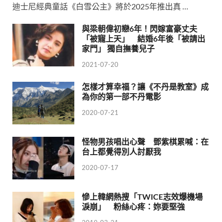
迪士尼經典童話《白雪公主》將於2025年推出真 …
與梁朝偉初戀6年！閃嫁富豪丈夫
「被寵上天」 結婚6年後「被請出
家門」 獨自撫養兒子
2021-07-20
怎樣才算幸福？讓《不丹是教室》成
為你的第一部不丹電影
2020-07-21
怪物男孩唱出心聲 鄧紫棋累喊：在
台上都覺得別人討厭我
2020-07-17
慘上韓網熱搜「TWICE志效爆機場
淚崩」 粉絲心疼：妳要堅強