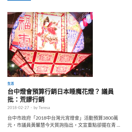
生活
台中燈會預算行銷日本睡魔花燈？ 議員
批：荒謬行銷
2018-02-27
-
by
Teresa
台中市政府「2018中台灣元宵燈會」活動預算3800萬
元，市議員黃馨慧今天質詢指出，文宣重點卻擺在青 …