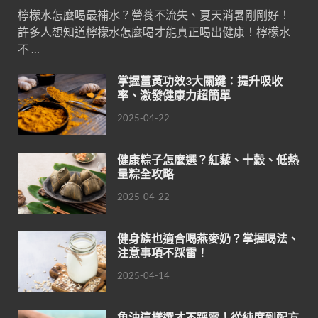
檸檬水怎麼喝最補水？營養不流失、夏天消暑剛剛好！
許多人想知道檸檬水怎麼喝才能真正喝出健康！檸檬水
不 …
掌握薑黃功效3大關鍵：提升吸收
率、激發健康力超簡單
2025-04-22
健康粽子怎麼選？紅藜、十穀、低熱
量粽全攻略
2025-04-22
健身族也適合喝燕麥奶？掌握喝法、
注意事項不踩雷！
2025-04-14
魚油這樣選才不踩雷！從純度到配方