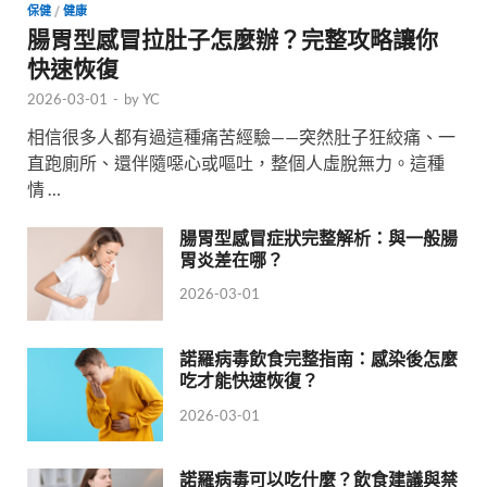
保健
/
健康
腸胃型感冒拉肚子怎麼辦？完整攻略讓你
快速恢復
2026-03-01
-
by
YC
相信很多人都有過這種痛苦經驗——突然肚子狂絞痛、一
直跑廁所、還伴隨噁心或嘔吐，整個人虛脫無力。這種
情 …
腸胃型感冒症狀完整解析：與一般腸
胃炎差在哪？
2026-03-01
諾羅病毒飲食完整指南：感染後怎麼
吃才能快速恢復？
2026-03-01
諾羅病毒可以吃什麼？飲食建議與禁