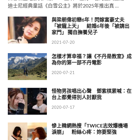
迪士尼經典童話《白雪公主》將於2025年推出真 …
與梁朝偉初戀6年！閃嫁富豪丈夫
「被寵上天」 結婚6年後「被請出
家門」 獨自撫養兒子
2021-07-20
怎樣才算幸福？讓《不丹是教室》成
為你的第一部不丹電影
2020-07-21
怪物男孩唱出心聲 鄧紫棋累喊：在
台上都覺得別人討厭我
2020-07-17
慘上韓網熱搜「TWICE志效爆機場
淚崩」 粉絲心疼：妳要堅強