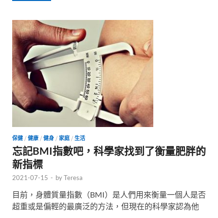
保健
/
健康
/
健身
/
家庭
/
生活
忘記BMI指數吧，科學家找到了衡量肥胖的
新指標
2021-07-15
-
by
Teresa
目前，身體質量指數（BMI）是人們用來衡量一個人是否
超重或是偏輕的最廣泛的方法，但現在的科學家認為他
…