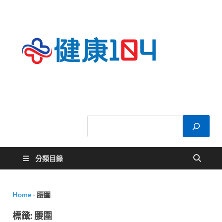
健康
關於您的健康大
小事
104
分類目錄
Home
-
腰圍
標籤:
腰圍