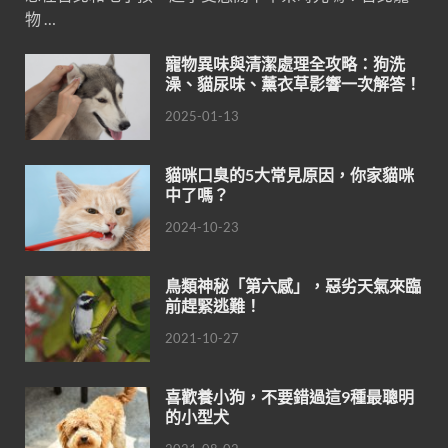
物 …
寵物異味與清潔處理全攻略：狗洗
澡、貓尿味、薰衣草影響一次解答！
2025-01-13
貓咪口臭的5大常見原因，你家貓咪
中了嗎？
2024-10-23
鳥類神秘「第六感」，惡劣天氣來臨
前趕緊逃難！
2021-10-27
喜歡養小狗，不要錯過這9種最聰明
的小型犬