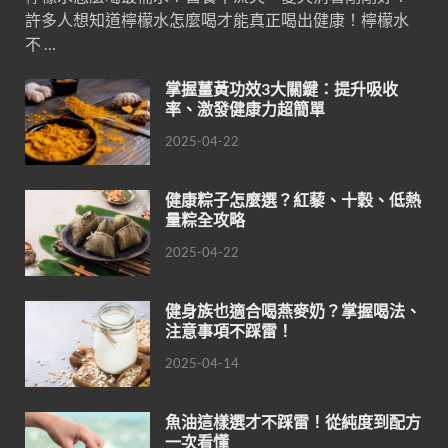
許多人想知道檸檬水怎麼喝才能真正喝出健康！檸檬水
不 …
掌握薑黃功效3大關鍵：提升吸收
率、激發健康力超簡單
2025-04-22
健康粽子怎麼選？紅藜、十穀、低熱
量粽全攻略
2025-04-22
健身族也適合喝燕麥奶？掌握喝法、
注意事項不踩雷！
2025-04-14
魚油這樣選才不踩雷！從純度到配方
一次看懂