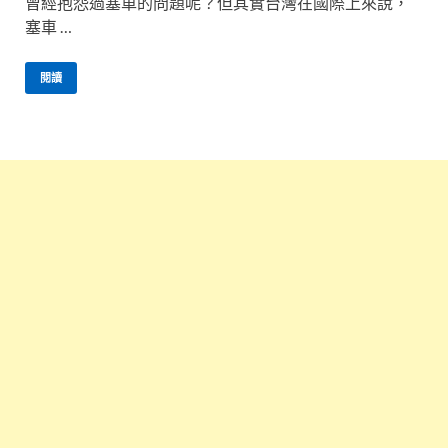
曾經抱怨過塞車的問題呢？但其實台灣在國際上來說，
塞車 …
閱讀