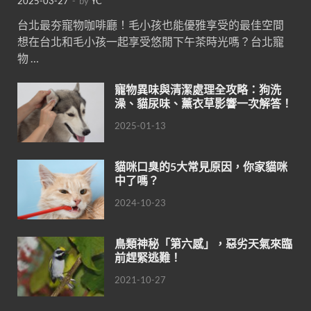
2025-03-27
-
by
YC
台北最夯寵物咖啡廳！毛小孩也能優雅享受的最佳空間
想在台北和毛小孩一起享受悠閒下午茶時光嗎？台北寵
物 …
寵物異味與清潔處理全攻略：狗洗
澡、貓尿味、薰衣草影響一次解答！
2025-01-13
貓咪口臭的5大常見原因，你家貓咪
中了嗎？
2024-10-23
鳥類神秘「第六感」，惡劣天氣來臨
前趕緊逃難！
2021-10-27