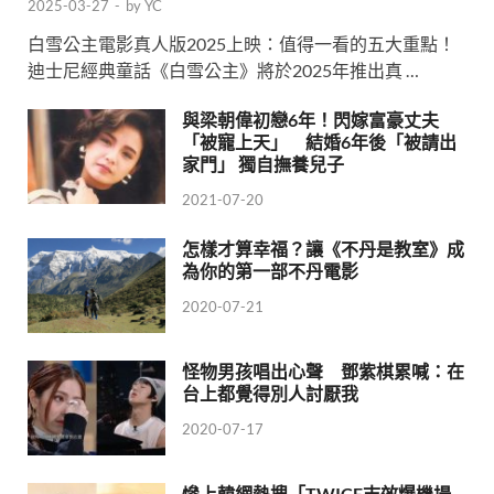
2025-03-27
-
by
YC
白雪公主電影真人版2025上映：值得一看的五大重點！
迪士尼經典童話《白雪公主》將於2025年推出真 …
與梁朝偉初戀6年！閃嫁富豪丈夫
「被寵上天」 結婚6年後「被請出
家門」 獨自撫養兒子
2021-07-20
怎樣才算幸福？讓《不丹是教室》成
為你的第一部不丹電影
2020-07-21
怪物男孩唱出心聲 鄧紫棋累喊：在
台上都覺得別人討厭我
2020-07-17
慘上韓網熱搜「TWICE志效爆機場