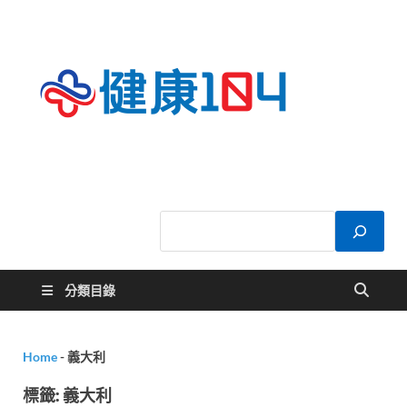
健康
關於您的健康大
小事
104
分類目錄
Home
-
義大利
標籤:
義大利