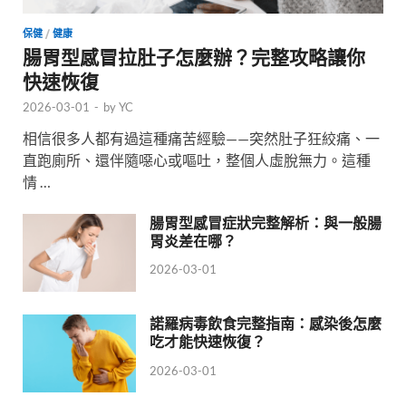
保健
/
健康
腸胃型感冒拉肚子怎麼辦？完整攻略讓你
快速恢復
2026-03-01
-
by
YC
相信很多人都有過這種痛苦經驗——突然肚子狂絞痛、一
直跑廁所、還伴隨噁心或嘔吐，整個人虛脫無力。這種
情 …
腸胃型感冒症狀完整解析：與一般腸
胃炎差在哪？
2026-03-01
諾羅病毒飲食完整指南：感染後怎麼
吃才能快速恢復？
2026-03-01