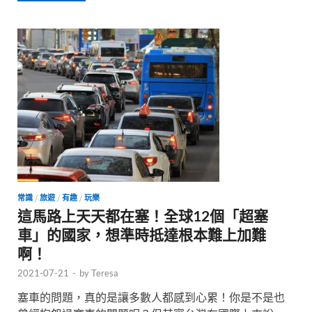
常識
/
旅遊
/
有趣
/
玩樂
這馬路上天天都在塞！全球12個「超塞
車」的國家，想準時抵達根本難上加難
啊！
2021-07-21
-
by
Teresa
塞車的問題，真的是讓多數人都感到心累！你是不是也