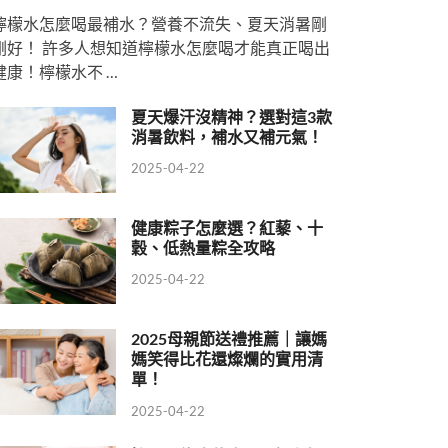
檸檬水怎麼喝最補水？營養不流失、夏天消暑剛
剛好！ 許多人想知道檸檬水怎麼喝才能真正喝出
健康！檸檬水不 …
夏天爆汗沒精神？選對這3款
消暑飲料，補水又補元氣！
2025-04-22
健康粽子怎麼選？紅藜、十
穀、低熱量粽全攻略
2025-04-22
2025母親節送禮推薦｜讓媽
媽笑得比花還燦爛的實用清
單！
2025-04-22