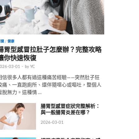
保健
/
健康
腸胃型感冒拉肚子怎麼辦？完整攻略
讓你快速恢復
026-03-01
-
by
YC
相信很多人都有過這種痛苦經驗——突然肚子狂
絞痛、一直跑廁所、還伴隨噁心或嘔吐，整個人
虛脫無力。這種情 …
腸胃型感冒症狀完整解析：
與一般腸胃炎差在哪？
2026-03-01