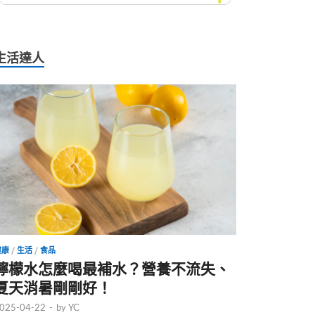
生活達人
健康
/
生活
/
食品
檸檬水怎麼喝最補水？營養不流失、
夏天消暑剛剛好！
025-04-22
-
by
YC