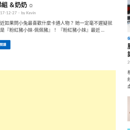
梯組 ＆奶奶 ☼
17-12-27
-
by
Kevin
近如果問小兔最喜歡什麼卡通人物？ 她一定毫不遲疑就
是『粉紅豬小妹-佩佩豬』！ 『粉紅豬小妹』最近 …
閱讀
2