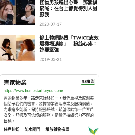
怪物男孩唱出心聲 鄧紫棋
累喊：在台上都覺得別人討
厭我
2020-07-17
慘上韓網熱搜「TWICE志效
爆機場淚崩」 粉絲心疼：
妳要堅強
2019-03-21
齊家物業
RS廣告
https://www.homestartforyou.com/
齊家物業多年一路走來始終如一，我們重視及感謝每
個給予我們的機會，發揮物業管理專業及服務價值，
力求進步創新、保持服務熱誠，希望帶給每一位客戶
安全、舒適及可信賴的服務，是我們持續努力不懈的
目標。
住戶糾紛
防水閘門
堆放雜物檢舉