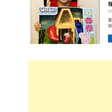
20
最
說