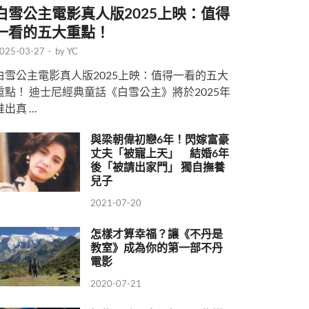
白雪公主電影真人版2025上映：值得
一看的五大重點！
025-03-27
-
by
YC
白雪公主電影真人版2025上映：值得一看的五大
重點！ 迪士尼經典童話《白雪公主》將於2025年
推出真 …
與梁朝偉初戀6年！閃嫁富豪
丈夫「被寵上天」 結婚6年
後「被請出家門」 獨自撫養
兒子
2021-07-20
怎樣才算幸福？讓《不丹是
教室》成為你的第一部不丹
電影
2020-07-21