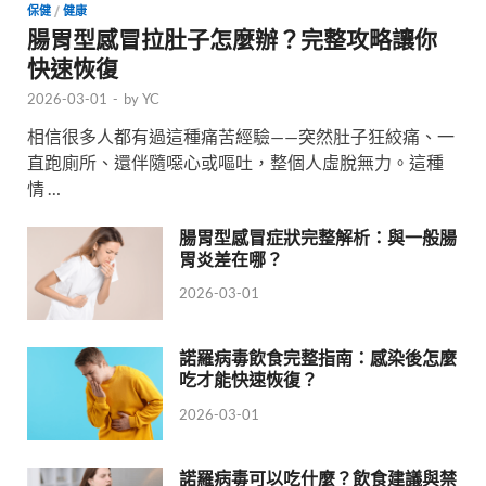
保健
/
健康
腸胃型感冒拉肚子怎麼辦？完整攻略讓你
快速恢復
2026-03-01
-
by
YC
相信很多人都有過這種痛苦經驗——突然肚子狂絞痛、一
直跑廁所、還伴隨噁心或嘔吐，整個人虛脫無力。這種
情 …
腸胃型感冒症狀完整解析：與一般腸
胃炎差在哪？
2026-03-01
諾羅病毒飲食完整指南：感染後怎麼
吃才能快速恢復？
2026-03-01
諾羅病毒可以吃什麼？飲食建議與禁