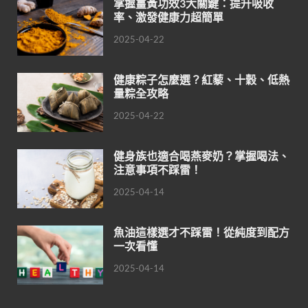
掌握薑黃功效3大關鍵：提升吸收
率、激發健康力超簡單
2025-04-22
健康粽子怎麼選？紅藜、十穀、低熱
量粽全攻略
2025-04-22
健身族也適合喝燕麥奶？掌握喝法、
注意事項不踩雷！
2025-04-14
魚油這樣選才不踩雷！從純度到配方
一次看懂
2025-04-14