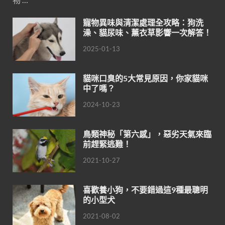
寵物異味與清潔處理全攻略：狗洗
澡、貓尿味、薰衣草影響一次解答！
2025-01-13
貓咪口臭的5大常見原因，你家貓咪
中了嗎？
2024-10-23
鳥類神秘「第六感」，惡劣天氣來臨
前趕緊逃難！
2021-10-27
喜歡養小狗，不要錯過這9種最聰明
的小型犬
2021-08-02