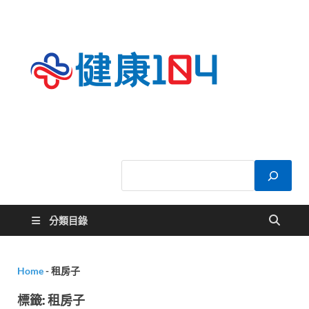
健康
關於您的健康大
小事
104
分類目錄
Home
-
租房子
標籤:
租房子