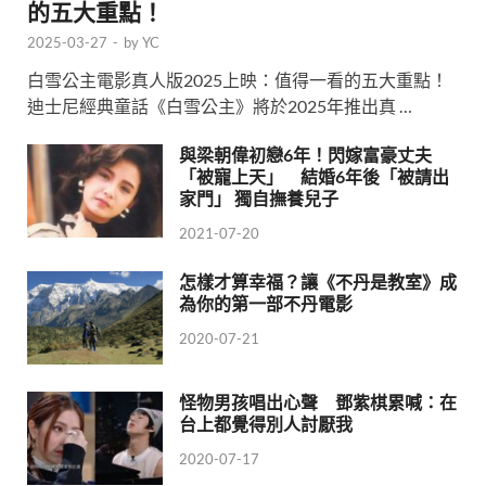
的五大重點！
2025-03-27
-
by
YC
白雪公主電影真人版2025上映：值得一看的五大重點！
迪士尼經典童話《白雪公主》將於2025年推出真 …
與梁朝偉初戀6年！閃嫁富豪丈夫
「被寵上天」 結婚6年後「被請出
家門」 獨自撫養兒子
2021-07-20
怎樣才算幸福？讓《不丹是教室》成
為你的第一部不丹電影
2020-07-21
怪物男孩唱出心聲 鄧紫棋累喊：在
台上都覺得別人討厭我
2020-07-17