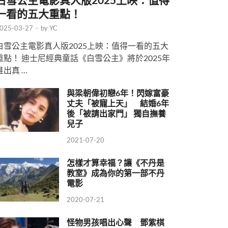
一看的五大重點！
025-03-27
-
by
YC
白雪公主電影真人版2025上映：值得一看的五大
重點！ 迪士尼經典童話《白雪公主》將於2025年
推出真 …
與梁朝偉初戀6年！閃嫁富豪
丈夫「被寵上天」 結婚6年
後「被請出家門」 獨自撫養
兒子
2021-07-20
怎樣才算幸福？讓《不丹是
教室》成為你的第一部不丹
電影
2020-07-21
怪物男孩唱出心聲 鄧紫棋