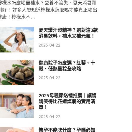
檸檬水怎麼喝最補水？營養不流失、夏天消暑剛
剛好！ 許多人想知道檸檬水怎麼喝才能真正喝出
健康！檸檬水不 …
夏天爆汗沒精神？選對這3款
消暑飲料，補水又補元氣！
2025-04-22
健康粽子怎麼選？紅藜、十
穀、低熱量粽全攻略
2025-04-22
2025母親節送禮推薦｜讓媽
媽笑得比花還燦爛的實用清
單！
2025-04-22
懷孕不能吃什麼？孕媽必知