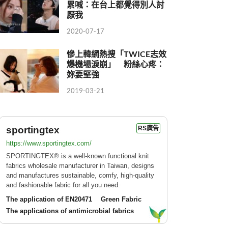
累喊：在台上都覺得別人討
厭我
2020-07-17
慘上韓網熱搜「TWICE志效
爆機場淚崩」 粉絲心疼：
妳要堅強
2019-03-21
sportingtex
RS廣告
https://www.sportingtex.com/
SPORTINGTEX® is a well-known functional knit
fabrics wholesale manufacturer in Taiwan, designs
and manufactures sustainable, comfy, high-quality
and fashionable fabric for all you need.
The application of EN20471
Green Fabric
The applications of antimicrobial fabrics