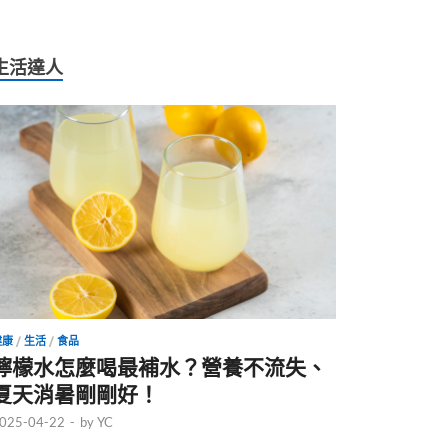
生活達人
健康
/
生活
/
食品
檸檬水怎麼喝最補水？營養不流失、
夏天消暑剛剛好！
025-04-22
-
by
YC