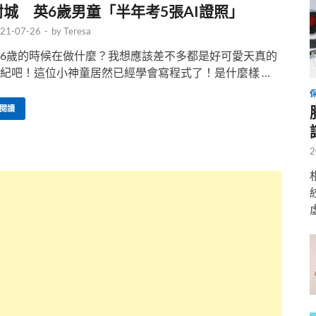
封城 英6歲男童「半年考5張AI證照」
21-07-26
-
by
Teresa
6歲的時候在做什麼？我想應該差不多都是好可愛天真的
紀吧！這位小神童居然已經學會寫程式了！是什麼樣 …
閱讀
2