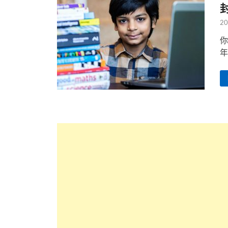
20
你
年