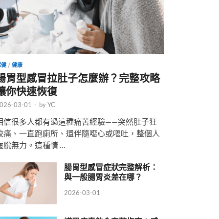
保健
/
健康
腸胃型感冒拉肚子怎麼辦？完整攻略
讓你快速恢復
026-03-01
-
by
YC
相信很多人都有過這種痛苦經驗——突然肚子狂
絞痛、一直跑廁所、還伴隨噁心或嘔吐，整個人
虛脫無力。這種情 …
腸胃型感冒症狀完整解析：
與一般腸胃炎差在哪？
2026-03-01