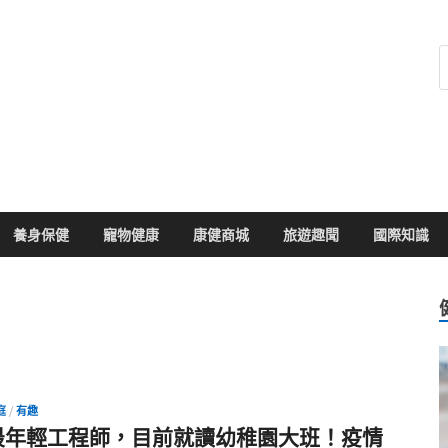
健康104
於您的健康大小事
養身保健
寵物健康
康健商城
旅遊趣聞
國際知識
庭
/
有趣
最年輕工程師，目前就讀幼稚園大班！疫情