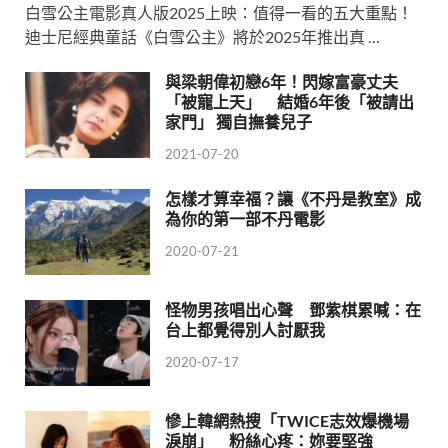
白雪公主電影真人版2025上映：值得一看的五大重點！
迪士尼經典童話《白雪公主》將於2025年推出真 …
與梁朝偉初戀6年！閃嫁富豪丈夫
「被寵上天」 結婚6年後「被請出
家門」 獨自撫養兒子
2021-07-20
怎樣才算幸福？讓《不丹是教室》成
為你的第一部不丹電影
2020-07-21
怪物男孩唱出心聲 鄧紫棋累喊：在
台上都覺得別人討厭我
2020-07-17
慘上韓網熱搜「TWICE志效爆機場
淚崩」 粉絲心疼：妳要堅強