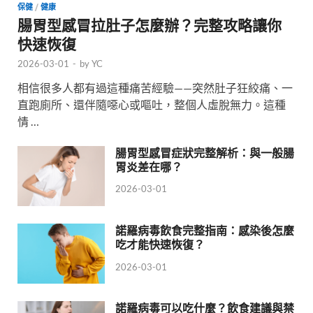
保健
/
健康
腸胃型感冒拉肚子怎麼辦？完整攻略讓你
快速恢復
2026-03-01
-
by
YC
相信很多人都有過這種痛苦經驗——突然肚子狂絞痛、一
直跑廁所、還伴隨噁心或嘔吐，整個人虛脫無力。這種
情 …
腸胃型感冒症狀完整解析：與一般腸
胃炎差在哪？
2026-03-01
諾羅病毒飲食完整指南：感染後怎麼
吃才能快速恢復？
2026-03-01
諾羅病毒可以吃什麼？飲食建議與禁