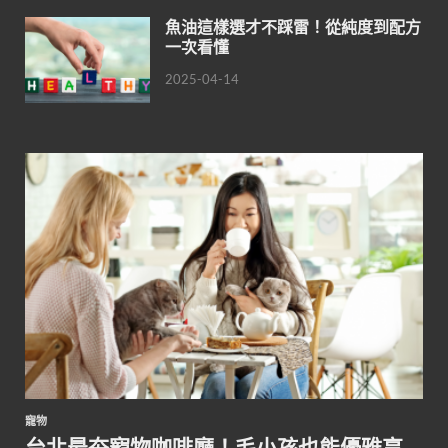
魚油這樣選才不踩雷！從純度到配方
一次看懂
2025-04-14
寵物
台北最夯寵物咖啡廳！毛小孩也能優雅享