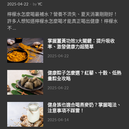
2025-04-22
-
by
YC
檸檬水怎麼喝最補水？營養不流失、夏天消暑剛剛好！
許多人想知道檸檬水怎麼喝才能真正喝出健康！檸檬水
不 …
掌握薑黃功效3大關鍵：提升吸收
率、激發健康力超簡單
2025-04-22
健康粽子怎麼選？紅藜、十穀、低熱
量粽全攻略
2025-04-22
健身族也適合喝燕麥奶？掌握喝法、
注意事項不踩雷！
2025-04-14