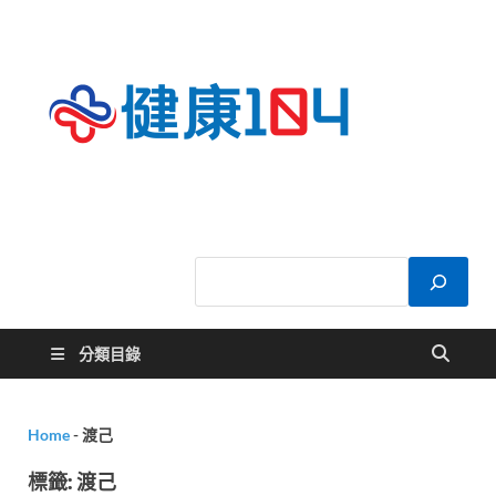
健康
關於您的健康大
小事
104
分類目錄
Home
-
渡己
標籤:
渡己