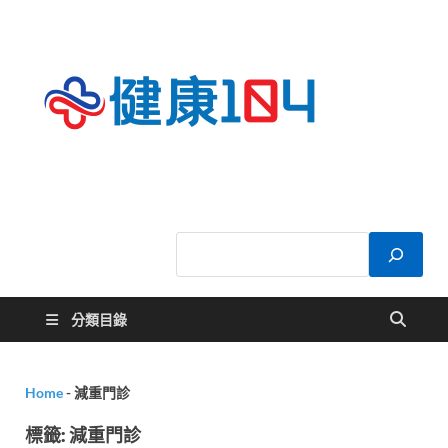
健康
關於您的健康大
小事
104
分類目錄
Home
-
減重門診
標籤:
減重門診