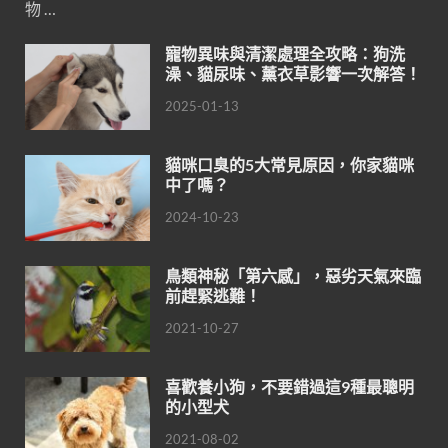
物 …
寵物異味與清潔處理全攻略：狗洗
澡、貓尿味、薰衣草影響一次解答！
2025-01-13
貓咪口臭的5大常見原因，你家貓咪
中了嗎？
2024-10-23
鳥類神秘「第六感」，惡劣天氣來臨
前趕緊逃難！
2021-10-27
喜歡養小狗，不要錯過這9種最聰明
的小型犬
2021-08-02