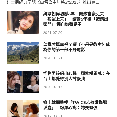
迪士尼經典童話《白雪公主》將於2025年推出真 …
與梁朝偉初戀6年！閃嫁富豪丈夫
「被寵上天」 結婚6年後「被請出
家門」 獨自撫養兒子
2021-07-20
怎樣才算幸福？讓《不丹是教室》成
為你的第一部不丹電影
2020-07-21
怪物男孩唱出心聲 鄧紫棋累喊：在
台上都覺得別人討厭我
2020-07-17
慘上韓網熱搜「TWICE志效爆機場
淚崩」 粉絲心疼：妳要堅強
2019-03-21