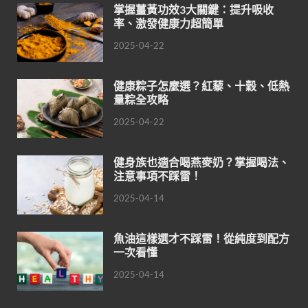
掌握薑黃功效3大關鍵：提升吸收
率、激發健康力超簡單
2025-04-22
健康粽子怎麼選？紅藜、十穀、低熱
量粽全攻略
2025-04-22
健身族也適合喝燕麥奶？掌握喝法、
注意事項不踩雷！
2025-04-14
魚油這樣選才不踩雷！從純度到配方
一次看懂
2025-04-14