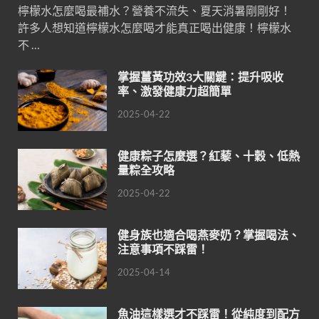
檸檬水怎麼喝最補水？營養不流失、夏天消暑剛剛好！
許多人想知道檸檬水怎麼喝才能真正喝出健康！檸檬水
不 …
掌握薑黃功效3大關鍵：提升吸收
率、激發健康力超簡單
2025-04-22
健康粽子怎麼選？紅藜、十穀、低熱
量粽全攻略
2025-04-22
健身族也適合喝燕麥奶？掌握喝法、
注意事項不踩雷！
2025-04-14
魚油這樣選才不踩雷！從純度到配方