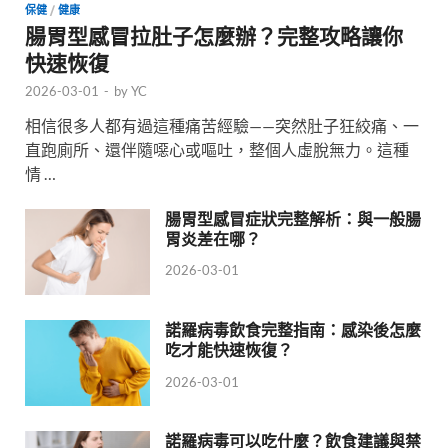
保健
/
健康
腸胃型感冒拉肚子怎麼辦？完整攻略讓你
快速恢復
2026-03-01
-
by
YC
相信很多人都有過這種痛苦經驗——突然肚子狂絞痛、一
直跑廁所、還伴隨噁心或嘔吐，整個人虛脫無力。這種
情 …
腸胃型感冒症狀完整解析：與一般腸
胃炎差在哪？
2026-03-01
諾羅病毒飲食完整指南：感染後怎麼
吃才能快速恢復？
2026-03-01
諾羅病毒可以吃什麼？飲食建議與禁