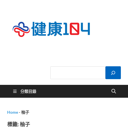
健康
關於您的健康大
小事
104
分類目錄
Home
-
柚子
標籤:
柚子