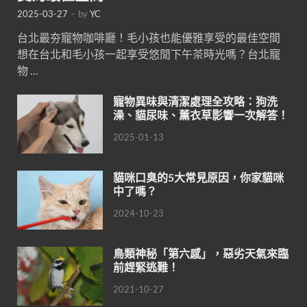
2025-03-27
-
by
YC
台北最夯寵物咖啡廳！毛小孩也能優雅享受的最佳空間
想在台北和毛小孩一起享受悠閒下午茶時光嗎？台北寵
物 …
寵物異味與清潔處理全攻略：狗洗
澡、貓尿味、薰衣草影響一次解答！
2025-01-13
貓咪口臭的5大常見原因，你家貓咪
中了嗎？
2024-10-23
鳥類神秘「第六感」，惡劣天氣來臨
前趕緊逃難！
2021-10-27