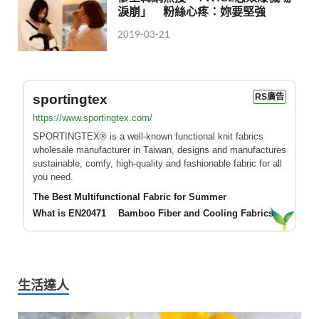
淚崩」 粉絲心疼：妳要堅強
2019-03-21
sportingtex
RS廣告
https://www.sportingtex.com/
SPORTINGTEX® is a well-known functional knit fabrics
wholesale manufacturer in Taiwan, designs and manufactures
sustainable, comfy, high-quality and fashionable fabric for all
you need.
The Best Multifunctional Fabric for Summer
What is EN20471
Bamboo Fiber and Cooling Fabrics
生活達人