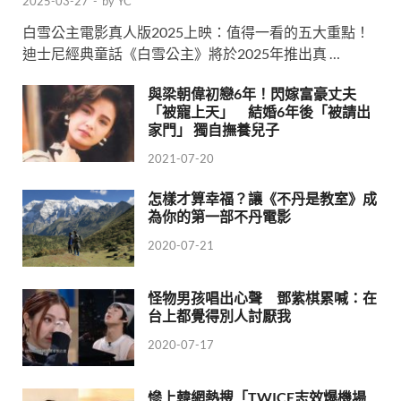
2025-03-27
-
by
YC
白雪公主電影真人版2025上映：值得一看的五大重點！
迪士尼經典童話《白雪公主》將於2025年推出真 …
與梁朝偉初戀6年！閃嫁富豪丈夫
「被寵上天」 結婚6年後「被請出
家門」 獨自撫養兒子
2021-07-20
怎樣才算幸福？讓《不丹是教室》成
為你的第一部不丹電影
2020-07-21
怪物男孩唱出心聲 鄧紫棋累喊：在
台上都覺得別人討厭我
2020-07-17
慘上韓網熱搜「TWICE志效爆機場