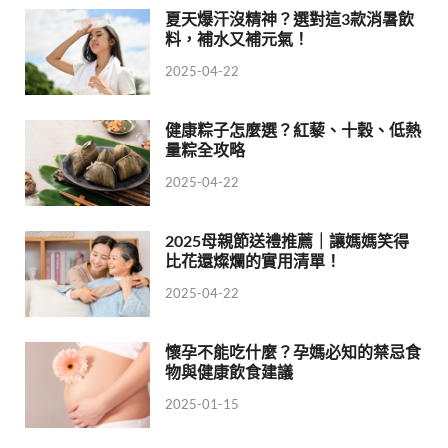
夏天爆汗沒精神？選對這3款消暑飲
料，補水又補元氣！
2025-04-22
健康粽子怎麼選？紅藜、十穀、低熱
量粽全攻略
2025-04-22
2025母親節送禮推薦｜讓媽媽笑得
比花還燦爛的實用清單！
2025-04-22
懷孕不能吃什麼？孕媽必知的禁忌食
物與健康飲食建議
2025-01-15