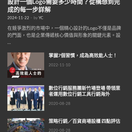
設計一個Logo需要多少時間？從構想到完
成的每一步詳解
2024-11-22
-
by
YC
在競爭激烈的市場中，一個精心設計的Logo不僅是品牌
的門面，也是企業傳遞核心價值與形象的關鍵元素。設
…
掌握7個習慣，成為高效能人士！
2022-11-10
數位行銷服務團新竹場登場 帶領業
者運用數位行銷工具行銷海外
2020-08-28
策略行銷／百貨商場設櫃 四點評估
2020-08-28