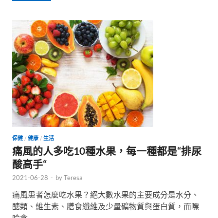
保健
/
健康
/
生活
痛風的人多吃10種水果，每一種都是“排尿
酸高手“
2021-06-28
-
by
Teresa
痛風患者怎麼吃水果？絕大數水果的主要成分是水分、
醣類、維生素、膳食纖維及少量礦物質與蛋白質，而嘌
呤含 …