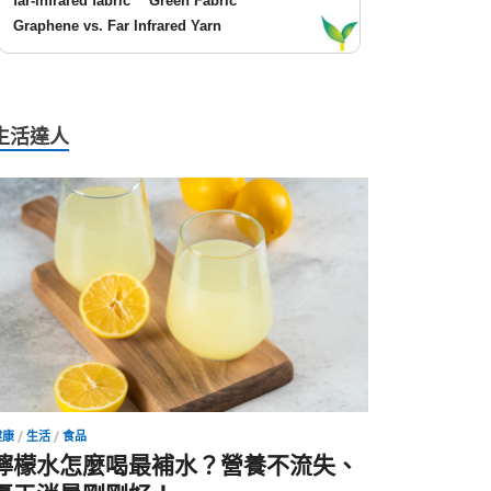
far-infrared fabric
Green Fabric
Graphene vs. Far Infrared Yarn
生活達人
健康
/
生活
/
食品
檸檬水怎麼喝最補水？營養不流失、