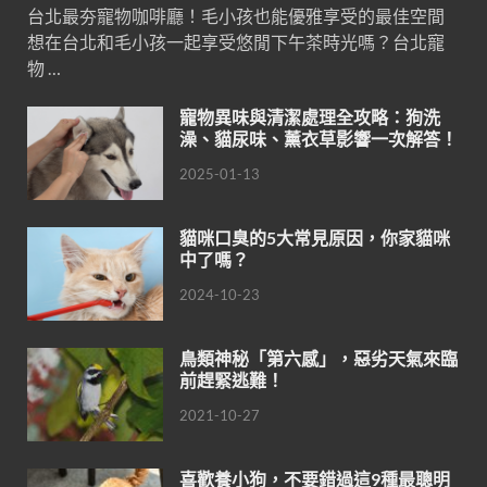
台北最夯寵物咖啡廳！毛小孩也能優雅享受的最佳空間
想在台北和毛小孩一起享受悠閒下午茶時光嗎？台北寵
物 …
寵物異味與清潔處理全攻略：狗洗
澡、貓尿味、薰衣草影響一次解答！
2025-01-13
貓咪口臭的5大常見原因，你家貓咪
中了嗎？
2024-10-23
鳥類神秘「第六感」，惡劣天氣來臨
前趕緊逃難！
2021-10-27
喜歡養小狗，不要錯過這9種最聰明