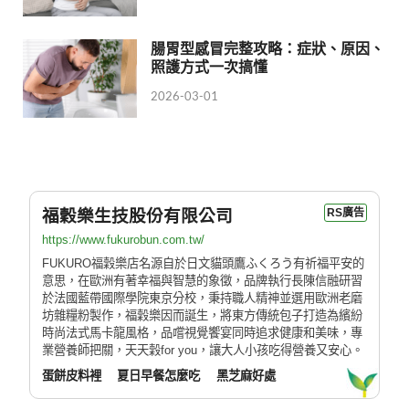
腸胃型感冒完整攻略：症狀、原因、
照護方式一次搞懂
2026-03-01
福穀樂生技股份有限公司
RS廣告
https://www.fukurobun.com.tw/
FUKURO福穀樂店名源自於日文貓頭鷹ふくろう有祈福平安的
意思，在歐洲有著幸福與智慧的象徵，品牌執行長陳信融研習
於法國藍帶國際學院東京分校，秉持職人精神並選用歐洲老磨
坊雜糧粉製作，福穀樂因而誕生，將東方傳統包子打造為繽紛
時尚法式馬卡龍風格，品嚐視覺饗宴同時追求健康和美味，專
業營養師把關，天天穀for you，讓大人小孩吃得營養又安心。
蛋餅皮料裡
夏日早餐怎麼吃
黑芝麻好處