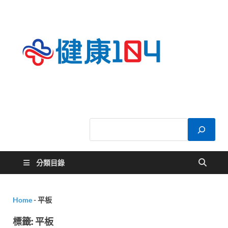
健康
關於您的健康大
小事
104
分類目錄
Home
-
平板
標籤:
平板