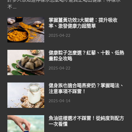
不 …
掌握薑黃功效3大關鍵：提升吸收
率、激發健康力超簡單
2025-04-22
健康粽子怎麼選？紅藜、十穀、低熱
量粽全攻略
2025-04-22
健身族也適合喝燕麥奶？掌握喝法、
注意事項不踩雷！
2025-04-14
魚油這樣選才不踩雷！從純度到配方
一次看懂