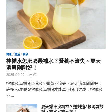
健康
/
生活
/
食品
檸檬水怎麼喝最補水？營養不流失、夏天
消暑剛剛好！
2025-04-22
-
by
YC
檸檬水怎麼喝最補水？營養不流失、夏天消暑剛剛好！
許多人想知道檸檬水怎麼喝才能真正喝出健康！檸檬水
不 …
夏天爆汗沒精神？選對這3款消暑飲
料，補水又補元氣！