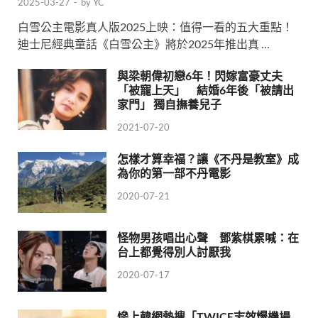
2025-03-27
-
by
YC
白雪公主電影真人版2025上映：值得一看的五大重點！
迪士尼經典童話《白雪公主》將於2025年推出真 …
與梁朝偉初戀6年！閃嫁富豪丈夫
「被寵上天」 結婚6年後「被請出
家門」 獨自撫養兒子
2021-07-20
怎樣才算幸福？讓《不丹是教室》成
為你的第一部不丹電影
2020-07-21
怪物男孩唱出心聲 鄧紫棋累喊：在
台上都覺得別人討厭我
2020-07-17
慘上韓網熱搜「TWICE志效爆機場