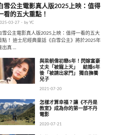
白雪公主電影真人版2025上映：值得
一看的五大重點！
025-03-27
-
by
YC
白雪公主電影真人版2025上映：值得一看的五大
重點！ 迪士尼經典童話《白雪公主》將於2025年
推出真 …
與梁朝偉初戀6年！閃嫁富豪
丈夫「被寵上天」 結婚6年
後「被請出家門」 獨自撫養
兒子
2021-07-20
怎樣才算幸福？讓《不丹是
教室》成為你的第一部不丹
電影
2020-07-21