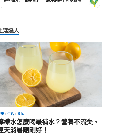
房屋繼承
都更流程
路沖的房子可以買嗎
生活達人
健康
/
生活
/
食品
檸檬水怎麼喝最補水？營養不流失、
夏天消暑剛剛好！