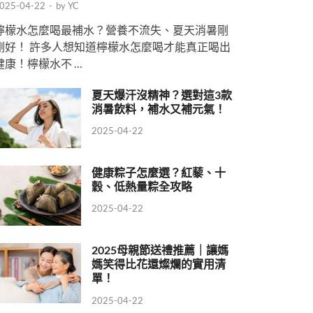
025-04-22
-
by
YC
檸檬水怎麼喝最補水？營養不流失、夏天消暑剛
剛好！ 許多人想知道檸檬水怎麼喝才能真正喝出
健康！檸檬水不 …
夏天爆汗沒精神？選對這3款
消暑飲料，補水又補元氣！
2025-04-22
健康粽子怎麼選？紅藜、十
穀、低熱量粽全攻略
2025-04-22
2025母親節送禮推薦｜讓媽
媽笑得比花還燦爛的實用清
單！
2025-04-22