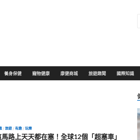
健康104
於您的健康大小事
養身保健
寵物健康
康健商城
旅遊趣聞
國際知識
識
/
旅遊
/
有趣
/
玩樂
這馬路上天天都在塞！全球12個「超塞車」