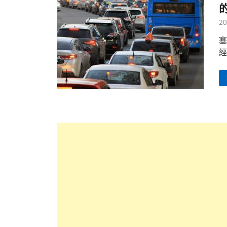
20
塞
經