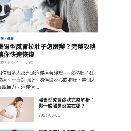
保健
/
健康
腸胃型感冒拉肚子怎麼辦？完整攻略
讓你快速恢復
026-03-01
-
by
YC
相信很多人都有過這種痛苦經驗——突然肚子狂
絞痛、一直跑廁所、還伴隨噁心或嘔吐，整個人
虛脫無力。這種情 …
腸胃型感冒症狀完整解析：
與一般腸胃炎差在哪？
2026-03-01