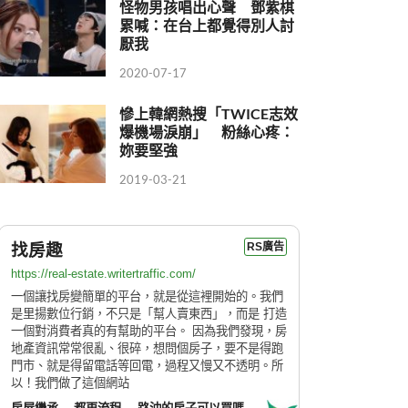
怪物男孩唱出心聲 鄧紫棋
累喊：在台上都覺得別人討
厭我
2020-07-17
慘上韓網熱搜「TWICE志效
爆機場淚崩」 粉絲心疼：
妳要堅強
2019-03-21
找房趣
RS廣告
https://real-estate.writertraffic.com/
一個讓找房變簡單的平台，就是從這裡開始的。我們
是里揚數位行銷，不只是「幫人賣東西」，而是 打造
一個對消費者真的有幫助的平台。 因為我們發現，房
地產資訊常常很亂、很碎，想問個房子，要不是得跑
門市、就是得留電話等回電，過程又慢又不透明。所
以！我們做了這個網站