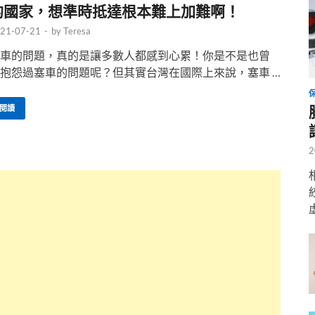
的國家，想準時抵達根本難上加難啊！
21-07-21
-
by
Teresa
車的問題，真的是讓多數人都感到心累！你是不是也曾
抱怨過塞車的問題呢？但其實台灣在國際上來說，塞車 …
閱讀
2