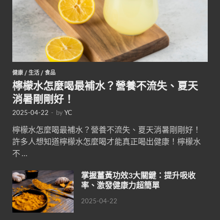
健康
/
生活
/
食品
檸檬水怎麼喝最補水？營養不流失、夏天
消暑剛剛好！
2025-04-22
-
by
YC
檸檬水怎麼喝最補水？營養不流失、夏天消暑剛剛好！
許多人想知道檸檬水怎麼喝才能真正喝出健康！檸檬水
不 …
掌握薑黃功效3大關鍵：提升吸收
率、激發健康力超簡單
2025-04-22