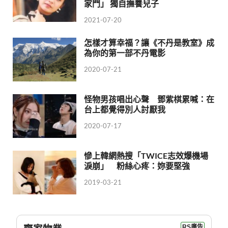
家門」 獨自撫養兒子
2021-07-20
怎樣才算幸福？讓《不丹是教室》成
為你的第一部不丹電影
2020-07-21
怪物男孩唱出心聲 鄧紫棋累喊：在
台上都覺得別人討厭我
2020-07-17
慘上韓網熱搜「TWICE志效爆機場
淚崩」 粉絲心疼：妳要堅強
2019-03-21
RS廣告