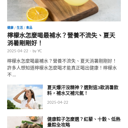
健康
/
生活
/
食品
檸檬水怎麼喝最補水？營養不流失、夏天
消暑剛剛好！
2025-04-22
-
by
YC
檸檬水怎麼喝最補水？營養不流失、夏天消暑剛剛好！
許多人想知道檸檬水怎麼喝才能真正喝出健康！檸檬水
不 …
夏天爆汗沒精神？選對這3款消暑飲
料，補水又補元氣！
2025-04-22
健康粽子怎麼選？紅藜、十穀、低熱
量粽全攻略