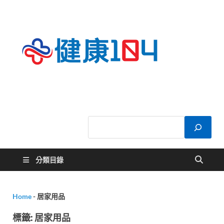
健康
關於您的健康大
小事
104
分類目錄
Home
-
居家用品
標籤:
居家用品