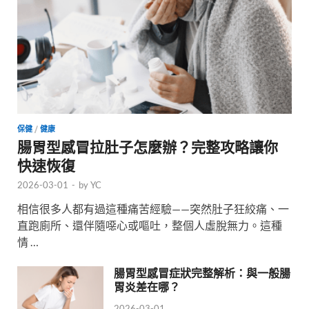
保健
/
健康
腸胃型感冒拉肚子怎麼辦？完整攻略讓你
快速恢復
2026-03-01
-
by
YC
相信很多人都有過這種痛苦經驗——突然肚子狂絞痛、一
直跑廁所、還伴隨噁心或嘔吐，整個人虛脫無力。這種
情 …
腸胃型感冒症狀完整解析：與一般腸
胃炎差在哪？
2026-03-01