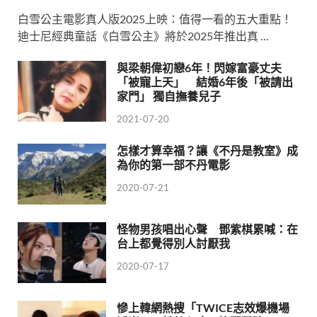
白雪公主電影真人版2025上映：值得一看的五大重點！
迪士尼經典童話《白雪公主》將於2025年推出真 …
與梁朝偉初戀6年！閃嫁富豪丈夫
「被寵上天」 結婚6年後「被請出
家門」 獨自撫養兒子
2021-07-20
怎樣才算幸福？讓《不丹是教室》成
為你的第一部不丹電影
2020-07-21
怪物男孩唱出心聲 鄧紫棋累喊：在
台上都覺得別人討厭我
2020-07-17
慘上韓網熱搜「TWICE志效爆機場