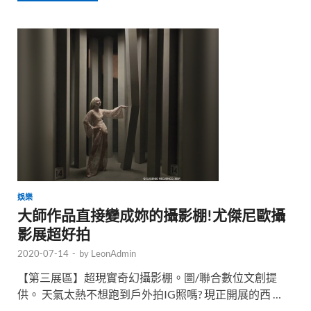
娛樂
大師作品直接變成妳的攝影棚!尤傑尼歐攝
影展超好拍
2020-07-14
-
by
LeonAdmin
【第三展區】超現實奇幻攝影棚。圖/聯合數位文創提
供。 天氣太熱不想跑到戶外拍IG照嗎? 現正開展的西 …