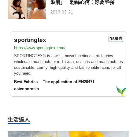
淚崩」 粉絲心疼：妳要堅強
2019-03-21
sportingtex
RS廣告
https://www.sportingtex.com/
SPORTINGTEX® is a well-known functional knit fabrics
wholesale manufacturer in Taiwan, designs and manufactures
sustainable, comfy, high-quality and fashionable fabric for all
you need.
Best Fabrics
The application of EN20471
osteoporosis
生活達人