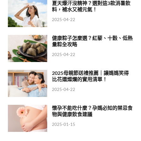
夏天爆汗沒精神？選對這3款消暑飲
料，補水又補元氣！
2025-04-22
健康粽子怎麼選？紅藜、十穀、低熱
量粽全攻略
2025-04-22
2025母親節送禮推薦｜讓媽媽笑得
比花還燦爛的實用清單！
2025-04-22
懷孕不能吃什麼？孕媽必知的禁忌食
物與健康飲食建議
2025-01-15