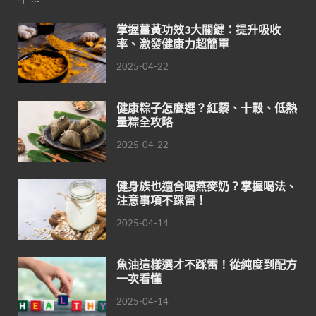
掌握薑黃功效3大關鍵：提升吸收
率、激發健康力超簡單
2025-04-22
健康粽子怎麼選？紅藜、十穀、低熱
量粽全攻略
2025-04-22
健身族也適合喝燕麥奶？掌握喝法、
注意事項不踩雷！
2025-04-14
魚油這樣選才不踩雷！從純度到配方
一次看懂
2025-04-14