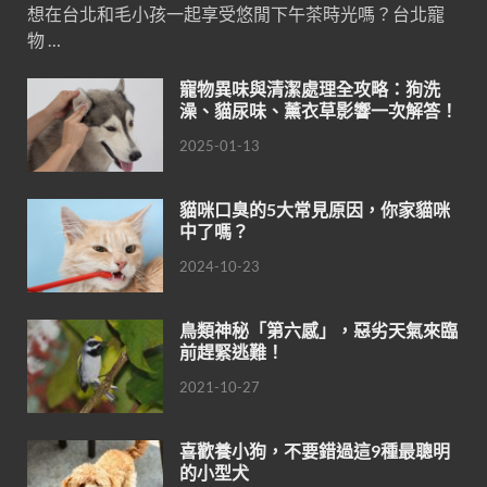
想在台北和毛小孩一起享受悠閒下午茶時光嗎？台北寵
物 …
寵物異味與清潔處理全攻略：狗洗
澡、貓尿味、薰衣草影響一次解答！
2025-01-13
貓咪口臭的5大常見原因，你家貓咪
中了嗎？
2024-10-23
鳥類神秘「第六感」，惡劣天氣來臨
前趕緊逃難！
2021-10-27
喜歡養小狗，不要錯過這9種最聰明
的小型犬