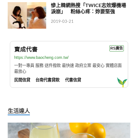
慘上韓網熱搜「TWICE志效爆機場
淚崩」 粉絲心疼：妳要堅強
2019-03-21
寶成代書
RS廣告
https://www.baocheng.com.tw/
一對一專員 服務 送件撥款 最快速 政府立案 最安心 實體店面
最放心
民間信貸
台南代書貸款
代書信貸
生活達人