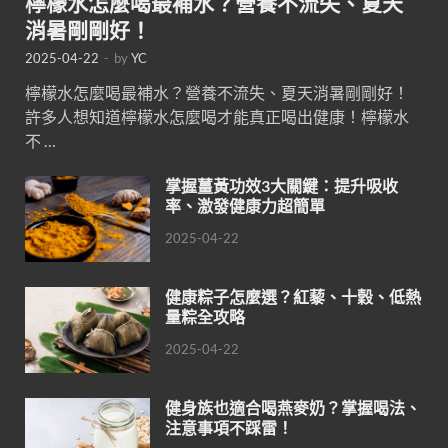
檸檬水怎麼喝最補水？營養不流失、夏天
消暑剛剛好！
2025-04-22
-
by
YC
檸檬水怎麼喝最補水？營養不流失、夏天消暑剛剛好！
許多人想知道檸檬水怎麼喝才能真正喝出健康！檸檬水
不 …
掌握薑黃功效3大關鍵：提升吸收
率、激發健康力超簡單
2025-04-22
健康粽子怎麼選？紅藜、十穀、低熱
量粽全攻略
2025-04-22
健身族也適合喝燕麥奶？掌握喝法、
注意事項不踩雷！