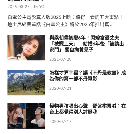
2025-03-27
-
by
YC
白雪公主電影真人版2025上映：值得一看的五大重點！
迪士尼經典童話《白雪公主》將於2025年推出真 …
與梁朝偉初戀6年！閃嫁富豪丈夫
「被寵上天」 結婚6年後「被請出
家門」 獨自撫養兒子
2021-07-20
怎樣才算幸福？讓《不丹是教室》成
為你的第一部不丹電影
2020-07-21
怪物男孩唱出心聲 鄧紫棋累喊：在
台上都覺得別人討厭我
2020-07-17