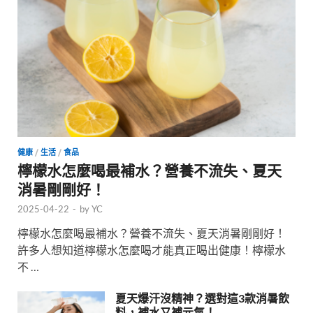
健康
/
生活
/
食品
檸檬水怎麼喝最補水？營養不流失、夏天
消暑剛剛好！
2025-04-22
-
by
YC
檸檬水怎麼喝最補水？營養不流失、夏天消暑剛剛好！
許多人想知道檸檬水怎麼喝才能真正喝出健康！檸檬水
不 …
夏天爆汗沒精神？選對這3款消暑飲
料，補水又補元氣！