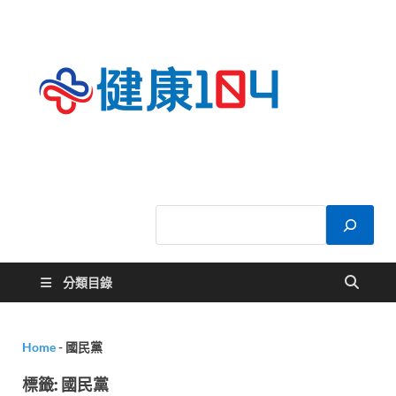
健康
關於您的健康大
小事
104
分類目錄
Home
-
國民黨
標籤:
國民黨