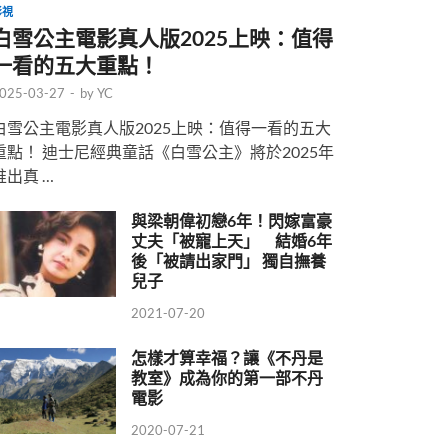
影視
白雪公主電影真人版2025上映：值得
一看的五大重點！
025-03-27
-
by
YC
白雪公主電影真人版2025上映：值得一看的五大
重點！ 迪士尼經典童話《白雪公主》將於2025年
推出真 …
與梁朝偉初戀6年！閃嫁富豪
丈夫「被寵上天」 結婚6年
後「被請出家門」 獨自撫養
兒子
2021-07-20
怎樣才算幸福？讓《不丹是
教室》成為你的第一部不丹
電影
2020-07-21