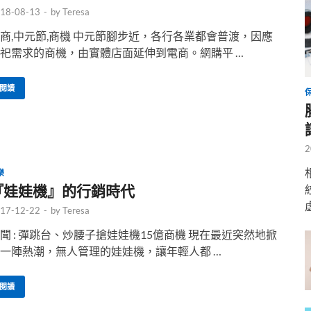
18-08-13
-
by
Teresa
商,中元節,商機 中元節腳步近，各行各業都會普渡，因應
祀需求的商機，由實體店面延伸到電商。網購平 …
閱讀
2
樂
『娃娃機』的行銷時代
17-12-22
-
by
Teresa
聞 : 彈跳台、炒腰子搶娃娃機15億商機 現在最近突然地掀
一陣熱潮，無人管理的娃娃機，讓年輕人都 …
閱讀