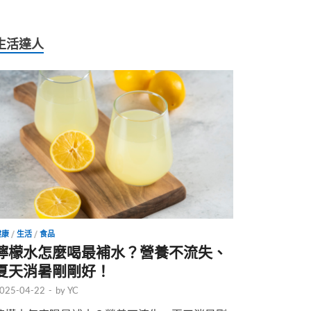
生活達人
健康
/
生活
/
食品
檸檬水怎麼喝最補水？營養不流失、
夏天消暑剛剛好！
025-04-22
-
by
YC