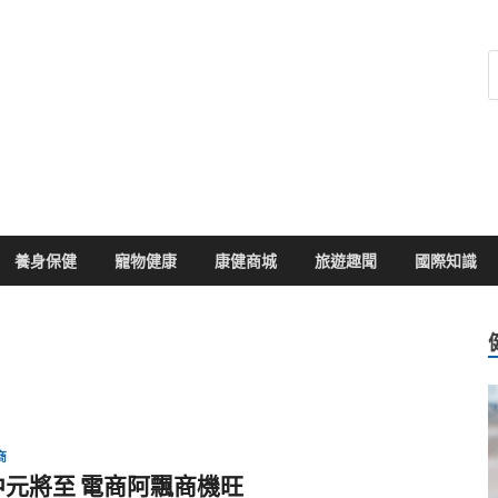
健康104
於您的健康大小事
養身保健
寵物健康
康健商城
旅遊趣聞
國際知識
商
中元將至 電商阿飄商機旺