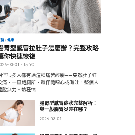
保健
/
健康
腸胃型感冒拉肚子怎麼辦？完整攻略
讓你快速恢復
026-03-01
-
by
YC
相信很多人都有過這種痛苦經驗——突然肚子狂
絞痛、一直跑廁所、還伴隨噁心或嘔吐，整個人
虛脫無力。這種情 …
腸胃型感冒症狀完整解析：
與一般腸胃炎差在哪？
2026-03-01