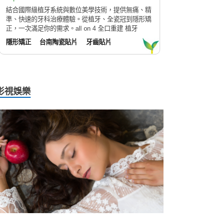
結合國際級植牙系統與數位美學技術，提供無痛、精
準、快速的牙科治療體驗。從植牙、全瓷冠到隱形矯
正，一次滿足你的需求。all on 4 全口重建 植牙
隱形矯正
台南陶瓷貼片
牙齒貼片
影視娛樂