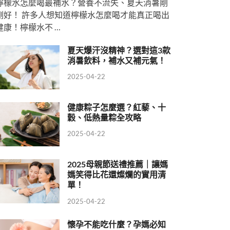
檸檬水怎麼喝最補水？營養不流失、夏天消暑剛
剛好！ 許多人想知道檸檬水怎麼喝才能真正喝出
健康！檸檬水不 …
夏天爆汗沒精神？選對這3款
消暑飲料，補水又補元氣！
2025-04-22
健康粽子怎麼選？紅藜、十
穀、低熱量粽全攻略
2025-04-22
2025母親節送禮推薦｜讓媽
媽笑得比花還燦爛的實用清
單！
2025-04-22
懷孕不能吃什麼？孕媽必知