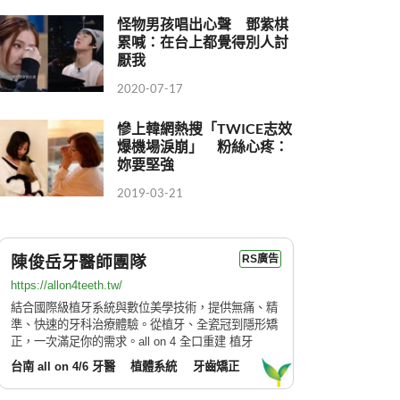
怪物男孩唱出心聲 鄧紫棋
累喊：在台上都覺得別人討
厭我
2020-07-17
慘上韓網熱搜「TWICE志效
爆機場淚崩」 粉絲心疼：
妳要堅強
2019-03-21
陳俊岳牙醫師團隊
RS廣告
https://allon4teeth.tw/
結合國際級植牙系統與數位美學技術，提供無痛、精
準、快速的牙科治療體驗。從植牙、全瓷冠到隱形矯
正，一次滿足你的需求。all on 4 全口重建 植牙
台南 all on 4/6 牙醫
植體系統
牙齒矯正