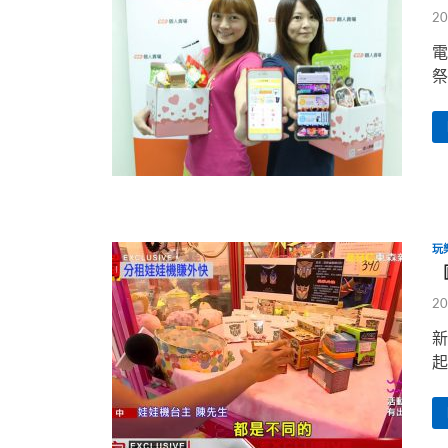
20
電
祭
玩
20
新
起