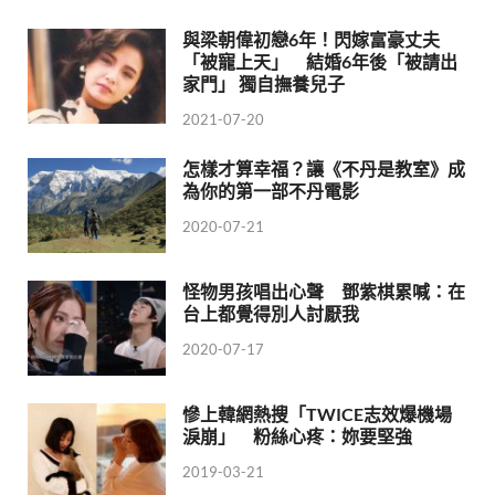
與梁朝偉初戀6年！閃嫁富豪丈夫
「被寵上天」 結婚6年後「被請出
家門」 獨自撫養兒子
2021-07-20
怎樣才算幸福？讓《不丹是教室》成
為你的第一部不丹電影
2020-07-21
怪物男孩唱出心聲 鄧紫棋累喊：在
台上都覺得別人討厭我
2020-07-17
慘上韓網熱搜「TWICE志效爆機場
淚崩」 粉絲心疼：妳要堅強
2019-03-21