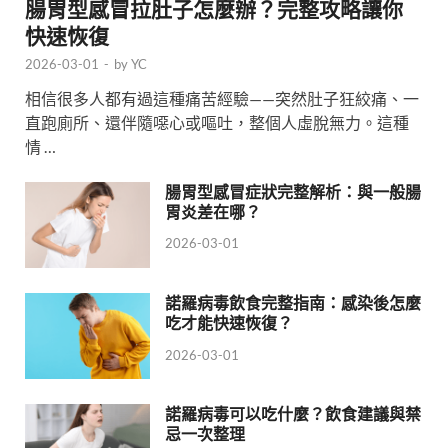
腸胃型感冒拉肚子怎麼辦？完整攻略讓你
快速恢復
2026-03-01
-
by
YC
相信很多人都有過這種痛苦經驗——突然肚子狂絞痛、一
直跑廁所、還伴隨噁心或嘔吐，整個人虛脫無力。這種
情 …
腸胃型感冒症狀完整解析：與一般腸
胃炎差在哪？
2026-03-01
諾羅病毒飲食完整指南：感染後怎麼
吃才能快速恢復？
2026-03-01
諾羅病毒可以吃什麼？飲食建議與禁
忌一次整理