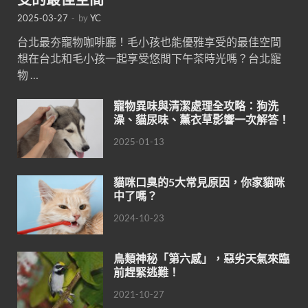
2025-03-27
-
by
YC
台北最夯寵物咖啡廳！毛小孩也能優雅享受的最佳空間
想在台北和毛小孩一起享受悠閒下午茶時光嗎？台北寵
物 …
寵物異味與清潔處理全攻略：狗洗
澡、貓尿味、薰衣草影響一次解答！
2025-01-13
貓咪口臭的5大常見原因，你家貓咪
中了嗎？
2024-10-23
鳥類神秘「第六感」，惡劣天氣來臨
前趕緊逃難！
2021-10-27