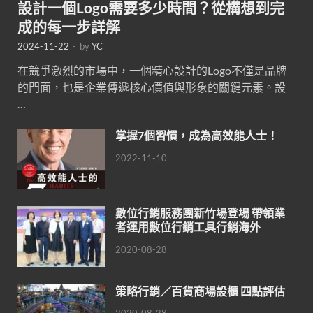
設計一個Logo需要多少時間？從構想到完
成的每一步詳解
2024-11-22
-
by
YC
在競爭激烈的市場中，一個精心設計的Logo不僅是品牌
的門面，也是企業傳遞核心價值與形象的關鍵元素。設
…
掌握7個習慣，成為高效能人士！
2022-11-10
數位行銷服務團新竹場登場 帶領業
者運用數位行銷工具行銷海外
2020-08-28
策略行銷／百貨商場設櫃 四點評估