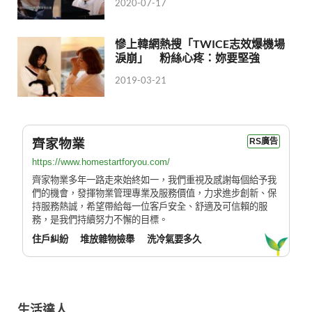
2020-07-17
慘上韓網熱搜「TWICE志效爆機場
淚崩」 粉絲心疼：妳要堅強
2019-03-21
齊家物業
RS廣告
https://www.homestartforyou.com/
齊家物業多年一路走來始終如一，我們重視及感謝每個給予我
們的機會，發揮物業管理專業及服務價值，力求進步創新、保
持服務熱誠，希望帶給每一位客戶安全、舒適及可信賴的服
務，是我們持續努力不懈的目標。
住戶糾紛
堆放雜物檢舉
洗冷氣要多久
生活達人