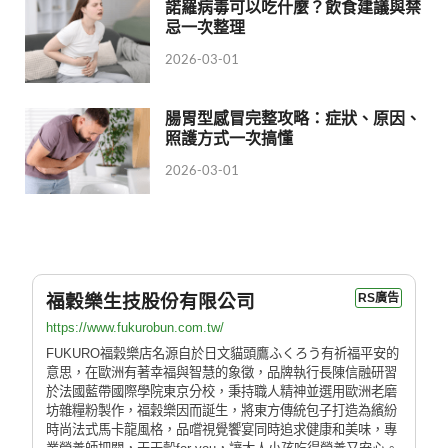
諾羅病毒可以吃什麼？飲食建議與禁
忌一次整理
2026-03-01
腸胃型感冒完整攻略：症狀、原因、
照護方式一次搞懂
2026-03-01
福穀樂生技股份有限公司
RS廣告
https://www.fukurobun.com.tw/
FUKURO福穀樂店名源自於日文貓頭鷹ふくろう有祈福平安的
意思，在歐洲有著幸福與智慧的象徵，品牌執行長陳信融研習
於法國藍帶國際學院東京分校，秉持職人精神並選用歐洲老磨
坊雜糧粉製作，福穀樂因而誕生，將東方傳統包子打造為繽紛
時尚法式馬卡龍風格，品嚐視覺饗宴同時追求健康和美味，專