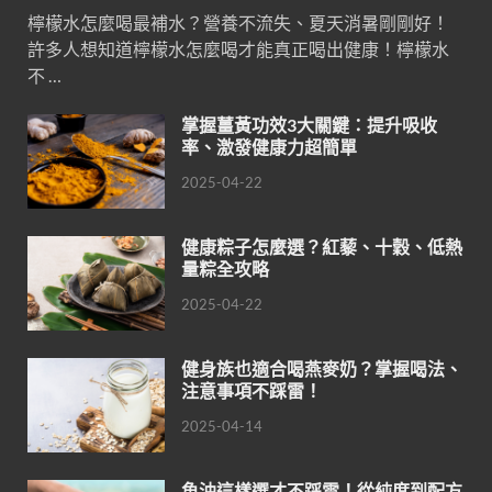
檸檬水怎麼喝最補水？營養不流失、夏天消暑剛剛好！
許多人想知道檸檬水怎麼喝才能真正喝出健康！檸檬水
不 …
掌握薑黃功效3大關鍵：提升吸收
率、激發健康力超簡單
2025-04-22
健康粽子怎麼選？紅藜、十穀、低熱
量粽全攻略
2025-04-22
健身族也適合喝燕麥奶？掌握喝法、
注意事項不踩雷！
2025-04-14
魚油這樣選才不踩雷！從純度到配方