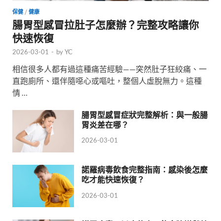
保健
/
健康
腸胃型感冒拉肚子怎麼辦？完整攻略讓你
快速恢復
2026-03-01
-
by
YC
相信很多人都有過這種痛苦經驗——突然肚子狂絞痛、一
直跑廁所、還伴隨噁心或嘔吐，整個人虛脫無力。這種
情 …
腸胃型感冒症狀完整解析：與一般腸
胃炎差在哪？
2026-03-01
諾羅病毒飲食完整指南：感染後怎麼
吃才能快速恢復？
2026-03-01