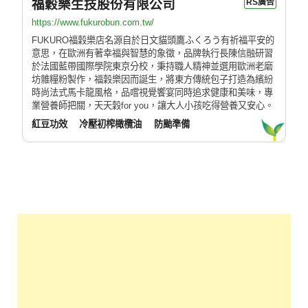
福穀樂生技股份有限公司
RS廣告
https://www.fukurobun.com.tw/
FUKURO福穀樂店名源自於日文貓頭鷹ふくろう有祈福平安的
意思，在歐洲有著幸福與智慧的象徵，品牌執行長陳信融研習
於法國藍帶國際學院東京分校，秉持職人精神並選用歐洲老磨
坊雜糧粉製作，福穀樂因而誕生，將東方傳統包子打造為繽紛
時尚法式馬卡龍風格，品嚐視覺饗宴同時追求健康和美味，專
業營養師把關，天天穀for you，讓大人小孩吃得營養又安心。
紅豆功效
冷壓初榨橄欖油
防颱準備