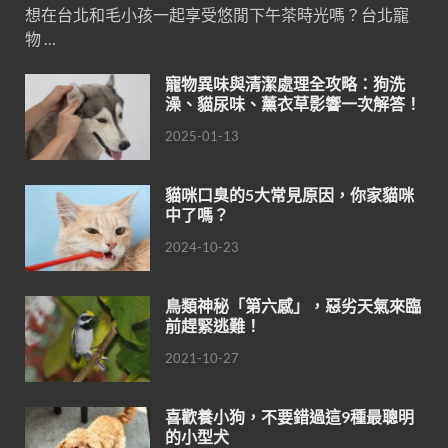
想在台北和毛小孩一起享受悠閒下午茶時光嗎？台北寵
物 …
寵物異味與清潔處理全攻略：狗洗
澡、貓尿味、薰衣草影響一次解答！
2025-01-13
貓咪口臭的5大常見原因，你家貓咪
中了嗎？
2024-10-23
鳥類神秘「第六感」，惡劣天氣來臨
前趕緊逃難！
2021-10-27
喜歡養小狗，不要錯過這9種最聰明
的小型犬