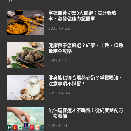
掌握薑黃功效3大關鍵：提升吸收
率、激發健康力超簡單
2025-04-22
健康粽子怎麼選？紅藜、十穀、低熱
量粽全攻略
2025-04-22
健身族也適合喝燕麥奶？掌握喝法、
注意事項不踩雷！
2025-04-14
魚油這樣選才不踩雷！從純度到配方
一次看懂
2025-04-14