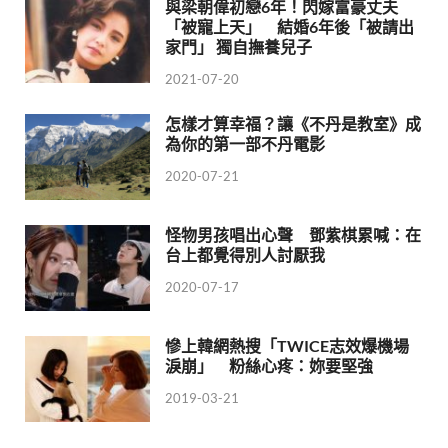
與梁朝偉初戀6年！閃嫁富豪丈夫
「被寵上天」 結婚6年後「被請出
家門」 獨自撫養兒子
2021-07-20
怎樣才算幸福？讓《不丹是教室》成
為你的第一部不丹電影
2020-07-21
怪物男孩唱出心聲 鄧紫棋累喊：在
台上都覺得別人討厭我
2020-07-17
慘上韓網熱搜「TWICE志效爆機場
淚崩」 粉絲心疼：妳要堅強
2019-03-21