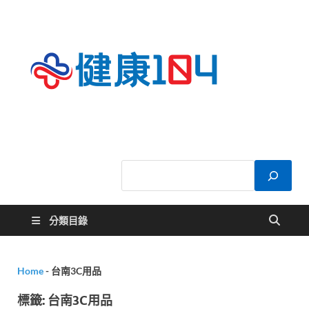
健康
關於您的健康大
小事
104
分類目錄
Home
-
台南3C用品
標籤:
台南3C用品