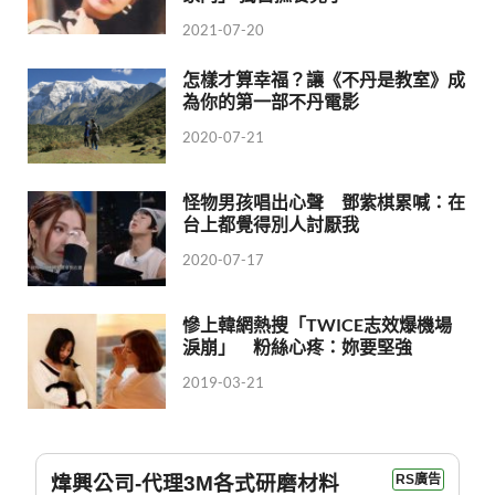
2021-07-20
怎樣才算幸福？讓《不丹是教室》成
為你的第一部不丹電影
2020-07-21
怪物男孩唱出心聲 鄧紫棋累喊：在
台上都覺得別人討厭我
2020-07-17
慘上韓網熱搜「TWICE志效爆機場
淚崩」 粉絲心疼：妳要堅強
2019-03-21
煒興公司-代理3M各式研磨材料
RS廣告