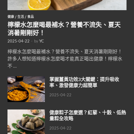
健康
/
生活
/
食品
檸檬水怎麼喝最補水？營養不流失、夏天
消暑剛剛好！
2025-04-22
-
by
YC
檸檬水怎麼喝最補水？營養不流失、夏天消暑剛剛好！
許多人想知道檸檬水怎麼喝才能真正喝出健康！檸檬水
不 …
掌握薑黃功效3大關鍵：提升吸收
率、激發健康力超簡單
2025-04-22
健康粽子怎麼選？紅藜、十穀、低熱
量粽全攻略
2025-04-22