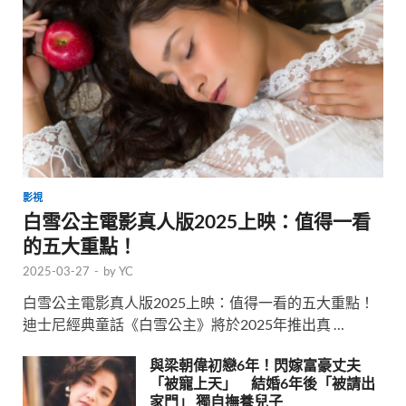
影視
白雪公主電影真人版2025上映：值得一看
的五大重點！
2025-03-27
-
by
YC
白雪公主電影真人版2025上映：值得一看的五大重點！
迪士尼經典童話《白雪公主》將於2025年推出真 …
與梁朝偉初戀6年！閃嫁富豪丈夫
「被寵上天」 結婚6年後「被請出
家門」 獨自撫養兒子