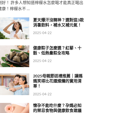
剛好！ 許多人想知道檸檬水怎麼喝才能真正喝出
健康！檸檬水不 …
夏天爆汗沒精神？選對這3款
消暑飲料，補水又補元氣！
2025-04-22
健康粽子怎麼選？紅藜、十
穀、低熱量粽全攻略
2025-04-22
2025母親節送禮推薦｜讓媽
媽笑得比花還燦爛的實用清
單！
2025-04-22
懷孕不能吃什麼？孕媽必知
的禁忌食物與健康飲食建議