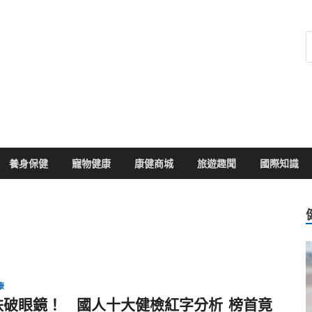
健康104
於您的健康大小事
養身保健
寵物健康
康健商城
旅遊趣聞
國際知識
康
跌破眼鏡！ 國人十大健檢紅字分析 ​ 榜首竟