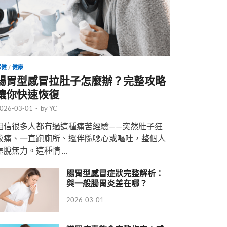
保健
/
健康
腸胃型感冒拉肚子怎麼辦？完整攻略
讓你快速恢復
026-03-01
-
by
YC
相信很多人都有過這種痛苦經驗——突然肚子狂
絞痛、一直跑廁所、還伴隨噁心或嘔吐，整個人
虛脫無力。這種情 …
腸胃型感冒症狀完整解析：
與一般腸胃炎差在哪？
2026-03-01