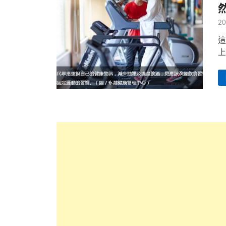
20
這
上