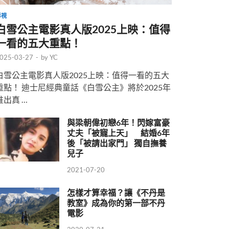
影視
白雪公主電影真人版2025上映：值得
一看的五大重點！
025-03-27
-
by
YC
白雪公主電影真人版2025上映：值得一看的五大
重點！ 迪士尼經典童話《白雪公主》將於2025年
推出真 …
與梁朝偉初戀6年！閃嫁富豪
丈夫「被寵上天」 結婚6年
後「被請出家門」 獨自撫養
兒子
2021-07-20
怎樣才算幸福？讓《不丹是
教室》成為你的第一部不丹
電影