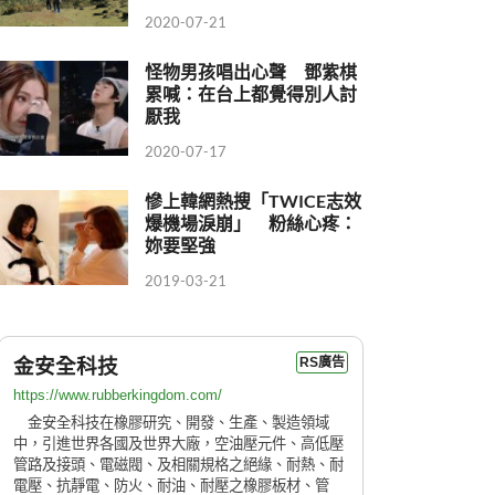
2020-07-21
怪物男孩唱出心聲 鄧紫棋
累喊：在台上都覺得別人討
厭我
2020-07-17
慘上韓網熱搜「TWICE志效
爆機場淚崩」 粉絲心疼：
妳要堅強
2019-03-21
金安全科技
RS廣告
https://www.rubberkingdom.com/
金安全科技在橡膠研究、開發、生產、製造領域
中，引進世界各國及世界大廠，空油壓元件、高低壓
管路及接頭、電磁閥、及相關規格之絕緣、耐熱、耐
電壓、抗靜電、防火、耐油、耐壓之橡膠板材、管