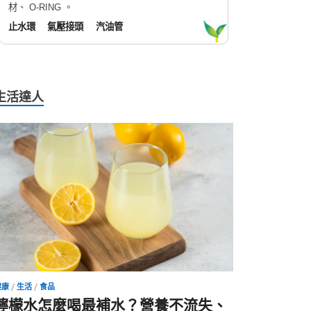
材、 O-RING 。
止水環
氣壓接頭
汽油管
生活達人
健康
/
生活
/
食品
檸檬水怎麼喝最補水？營養不流失、