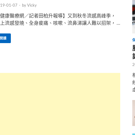
19-01-07
-
by
Vicky
健康醫療網／記者田柏升報導】又到秋冬流感高峰季，
上流感發燒、全身痠痛、咳嗽、流鼻涕讓人難以招架， …
閱讀
2