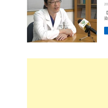
20
【
染