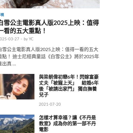
影視
白雪公主電影真人版2025上映：值得
一看的五大重點！
025-03-27
-
by
YC
白雪公主電影真人版2025上映：值得一看的五大
重點！ 迪士尼經典童話《白雪公主》將於2025年
推出真 …
與梁朝偉初戀6年！閃嫁富豪
丈夫「被寵上天」 結婚6年
後「被請出家門」 獨自撫養
兒子
2021-07-20
怎樣才算幸福？讓《不丹是
教室》成為你的第一部不丹
電影