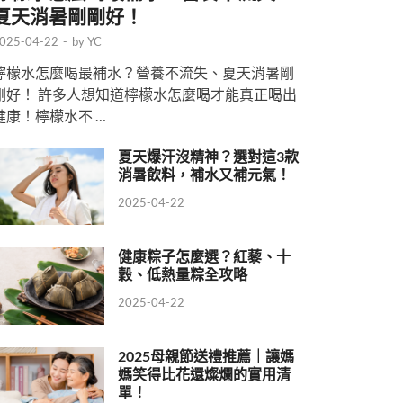
夏天消暑剛剛好！
025-04-22
-
by
YC
檸檬水怎麼喝最補水？營養不流失、夏天消暑剛
剛好！ 許多人想知道檸檬水怎麼喝才能真正喝出
健康！檸檬水不 …
夏天爆汗沒精神？選對這3款
消暑飲料，補水又補元氣！
2025-04-22
健康粽子怎麼選？紅藜、十
穀、低熱量粽全攻略
2025-04-22
2025母親節送禮推薦｜讓媽
媽笑得比花還燦爛的實用清
單！