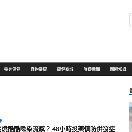
健康104
於您的健康大小事
養身保健
寵物健康
康健商城
旅遊趣聞
國際知識
康
發燒酷酷嗽染流感？ 48小時投藥慎防併發症