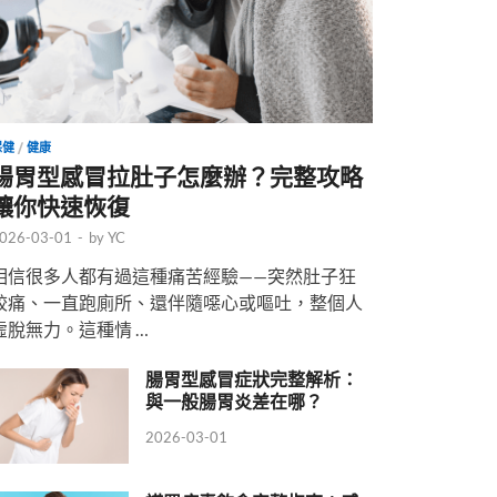
保健
/
健康
腸胃型感冒拉肚子怎麼辦？完整攻略
讓你快速恢復
026-03-01
-
by
YC
相信很多人都有過這種痛苦經驗——突然肚子狂
絞痛、一直跑廁所、還伴隨噁心或嘔吐，整個人
虛脫無力。這種情 …
腸胃型感冒症狀完整解析：
與一般腸胃炎差在哪？
2026-03-01