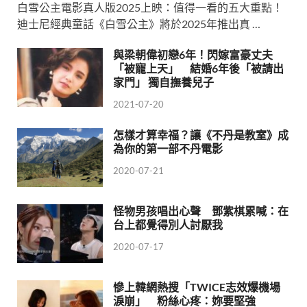
白雪公主電影真人版2025上映：值得一看的五大重點！
迪士尼經典童話《白雪公主》將於2025年推出真 …
與梁朝偉初戀6年！閃嫁富豪丈夫
「被寵上天」 結婚6年後「被請出
家門」 獨自撫養兒子
2021-07-20
怎樣才算幸福？讓《不丹是教室》成
為你的第一部不丹電影
2020-07-21
怪物男孩唱出心聲 鄧紫棋累喊：在
台上都覺得別人討厭我
2020-07-17
慘上韓網熱搜「TWICE志效爆機場
淚崩」 粉絲心疼：妳要堅強