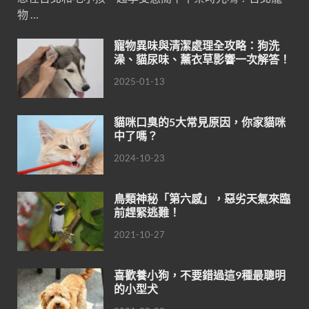
物 …
寵物異味與清潔處理全攻略：狗洗
澡、貓尿味、薰衣草影響一次解答！
2025-01-13
貓咪口臭的5大常見原因，你家貓咪
中了嗎？
2024-10-23
鳥類神秘「第六感」，惡劣天氣來臨
前趕緊逃難！
2021-10-27
喜歡養小狗，不要錯過這9種最聰明
的小型犬