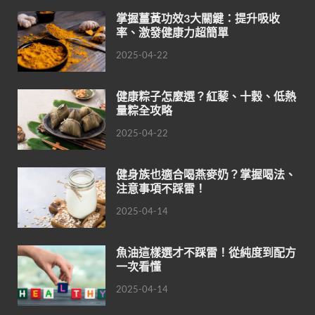
掌握薑黃功效3大關鍵：提升吸收
率、激發健康力超簡單
2025-04-22
健康粽子怎麼選？紅藜、十穀、低熱
量粽全攻略
2025-04-22
健身族也適合喝燕麥奶？掌握喝法、
注意事項不踩雷！
2025-04-14
魚油這樣選才不踩雷！從純度到配方
一次看懂
2025-04-14