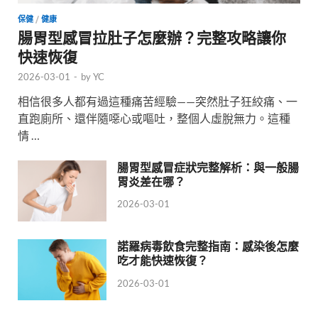
保健
/
健康
腸胃型感冒拉肚子怎麼辦？完整攻略讓你
快速恢復
2026-03-01
-
by
YC
相信很多人都有過這種痛苦經驗——突然肚子狂絞痛、一
直跑廁所、還伴隨噁心或嘔吐，整個人虛脫無力。這種
情 …
腸胃型感冒症狀完整解析：與一般腸
胃炎差在哪？
2026-03-01
諾羅病毒飲食完整指南：感染後怎麼
吃才能快速恢復？
2026-03-01