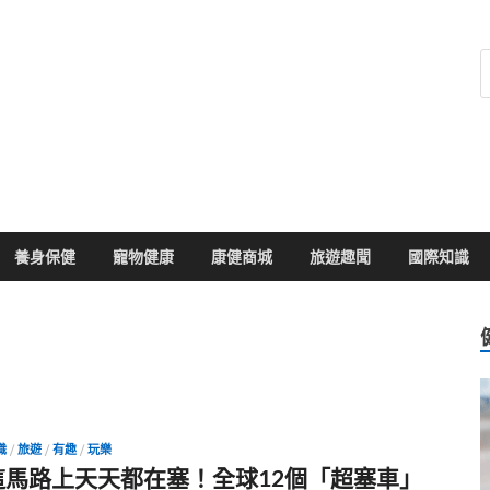
健康104
於您的健康大小事
養身保健
寵物健康
康健商城
旅遊趣聞
國際知識
識
/
旅遊
/
有趣
/
玩樂
這馬路上天天都在塞！全球12個「超塞車」