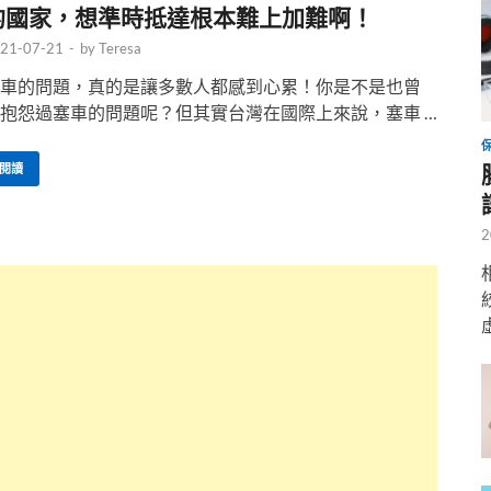
的國家，想準時抵達根本難上加難啊！
21-07-21
-
by
Teresa
車的問題，真的是讓多數人都感到心累！你是不是也曾
抱怨過塞車的問題呢？但其實台灣在國際上來說，塞車 …
閱讀
2