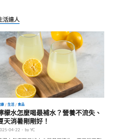
生活達人
健康
/
生活
/
食品
檸檬水怎麼喝最補水？營養不流失、
夏天消暑剛剛好！
025-04-22
-
by
YC