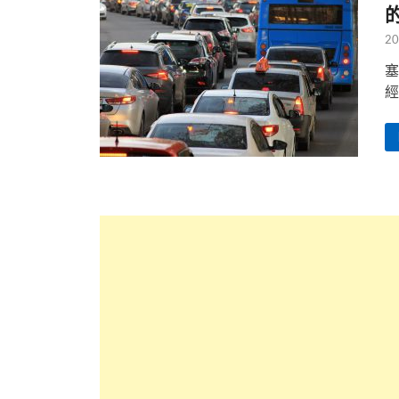
20
塞
經