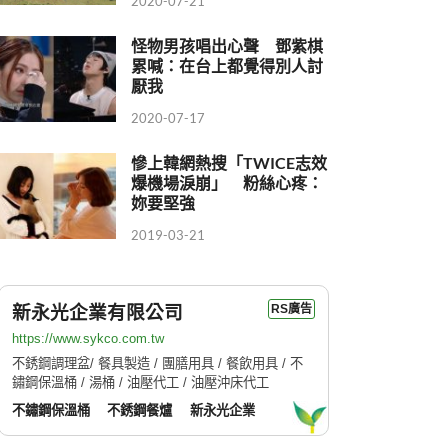
2020-07-21
怪物男孩唱出心聲 鄧紫棋
累喊：在台上都覺得別人討
厭我
2020-07-17
慘上韓網熱搜「TWICE志效
爆機場淚崩」 粉絲心疼：
妳要堅強
2019-03-21
新永光企業有限公司
RS廣告
https://www.sykco.com.tw
不銹鋼調理盆/ 餐具製造 / 團膳用具 / 餐飲用具 / 不
鏽鋼保溫桶 / 湯桶 / 油壓代工 / 油壓沖床代工
不鏽鋼保溫桶
不銹鋼餐爐
新永光企業