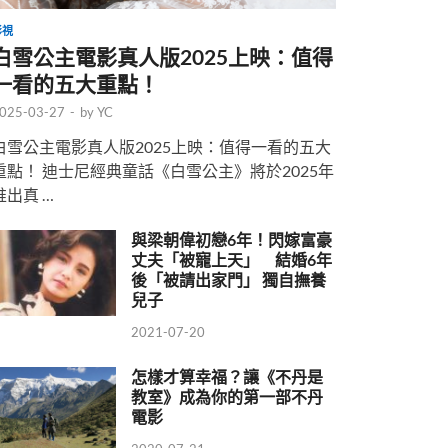
影視
白雪公主電影真人版2025上映：值得
一看的五大重點！
025-03-27
-
by
YC
白雪公主電影真人版2025上映：值得一看的五大
重點！ 迪士尼經典童話《白雪公主》將於2025年
推出真 …
與梁朝偉初戀6年！閃嫁富豪
丈夫「被寵上天」 結婚6年
後「被請出家門」 獨自撫養
兒子
2021-07-20
怎樣才算幸福？讓《不丹是
教室》成為你的第一部不丹
電影