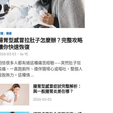
保健
/
健康
腸胃型感冒拉肚子怎麼辦？完整攻略
讓你快速恢復
026-03-01
-
by
YC
相信很多人都有過這種痛苦經驗——突然肚子狂
絞痛、一直跑廁所、還伴隨噁心或嘔吐，整個人
虛脫無力。這種情 …
腸胃型感冒症狀完整解析：
與一般腸胃炎差在哪？
2026-03-01