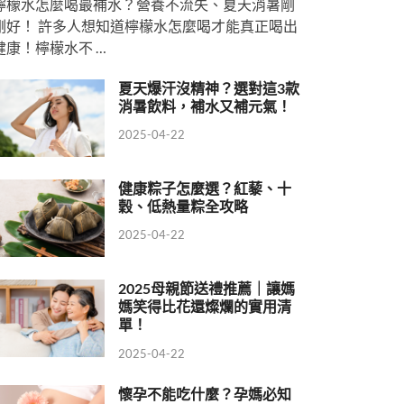
檸檬水怎麼喝最補水？營養不流失、夏天消暑剛
剛好！ 許多人想知道檸檬水怎麼喝才能真正喝出
健康！檸檬水不 …
夏天爆汗沒精神？選對這3款
消暑飲料，補水又補元氣！
2025-04-22
健康粽子怎麼選？紅藜、十
穀、低熱量粽全攻略
2025-04-22
2025母親節送禮推薦｜讓媽
媽笑得比花還燦爛的實用清
單！
2025-04-22
懷孕不能吃什麼？孕媽必知