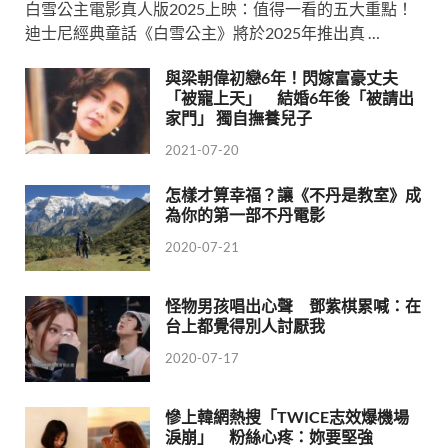
白雪公主電影真人版2025上映：值得一看的五大重點！
迪士尼經典童話《白雪公主》將於2025年推出真 …
與梁朝偉初戀6年！閃嫁富豪丈夫
「被寵上天」 結婚6年後「被請出
家門」 獨自撫養兒子
2021-07-20
怎樣才算幸福？讓《不丹是教室》成
為你的第一部不丹電影
2020-07-21
怪物男孩唱出心聲 鄧紫棋累喊：在
台上都覺得別人討厭我
2020-07-17
慘上韓網熱搜「TWICE志效爆機場
淚崩」 粉絲心疼：妳要堅強