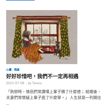
心靈
/
情感
好好珍惜吧，我們不一定再相遇
2021-07-08
-
by
Teresa
「熱戀時，情侶們常讚嘆上輩子積了什麼德； 結婚後，
夫妻們常懷疑上輩子造了什麼孽。」 人生就是一列開往
…