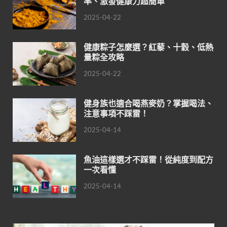
率、激發健康力超簡單
2025-04-22
健康粽子怎麼選？紅藜、十穀、低熱
量粽全攻略
2025-04-22
健身族也適合喝燕麥奶？掌握喝法、
注意事項不踩雷！
2025-04-14
魚油這樣選才不踩雷！從純度到配方
一次看懂
2025-04-14