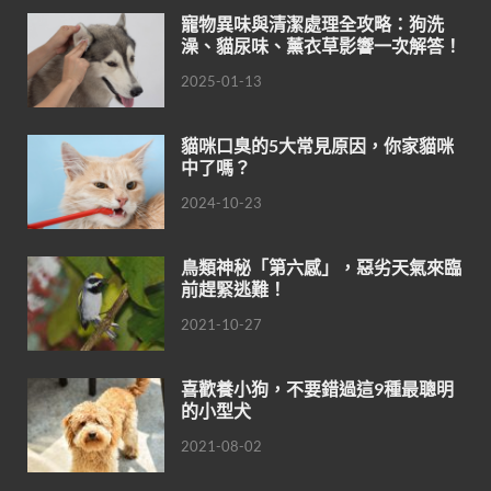
寵物異味與清潔處理全攻略：狗洗
澡、貓尿味、薰衣草影響一次解答！
2025-01-13
貓咪口臭的5大常見原因，你家貓咪
中了嗎？
2024-10-23
鳥類神秘「第六感」，惡劣天氣來臨
前趕緊逃難！
2021-10-27
喜歡養小狗，不要錯過這9種最聰明
的小型犬
2021-08-02