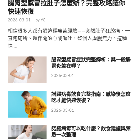
腸胃型感冒拉肚子怎麼辦？完整攻略讓你
快速恢復
2026-03-01
-
by
YC
相信很多人都有過這種痛苦經驗——突然肚子狂絞痛、一
直跑廁所、還伴隨噁心或嘔吐，整個人虛脫無力。這種
情 …
腸胃型感冒症狀完整解析：與一般腸
胃炎差在哪？
2026-03-01
諾羅病毒飲食完整指南：感染後怎麼
吃才能快速恢復？
2026-03-01
諾羅病毒可以吃什麼？飲食建議與禁
忌一次整理