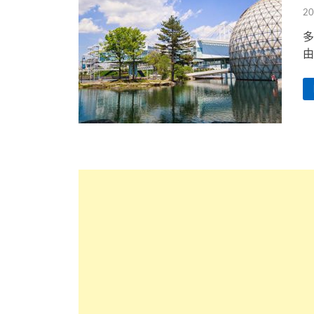
20
多
由