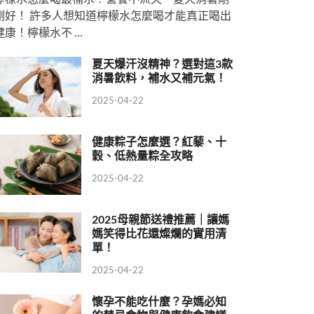
剛好！ 許多人想知道檸檬水怎麼喝才能真正喝出
健康！檸檬水不 …
夏天爆汗沒精神？選對這3款
消暑飲料，補水又補元氣！
2025-04-22
健康粽子怎麼選？紅藜、十
穀、低熱量粽全攻略
2025-04-22
2025母親節送禮推薦｜讓媽
媽笑得比花還燦爛的實用清
單！
2025-04-22
懷孕不能吃什麼？孕媽必知