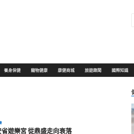
健康104
於您的健康大小事
養身保健
寵物健康
康健商城
旅遊趣聞
國際知識
樂
安省遊樂宮 從鼎盛走向衰落