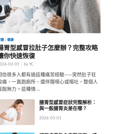
保健
/
健康
腸胃型感冒拉肚子怎麼辦？完整攻略
讓你快速恢復
026-03-01
-
by
YC
相信很多人都有過這種痛苦經驗——突然肚子狂
絞痛、一直跑廁所、還伴隨噁心或嘔吐，整個人
虛脫無力。這種情 …
腸胃型感冒症狀完整解析：
與一般腸胃炎差在哪？
2026-03-01