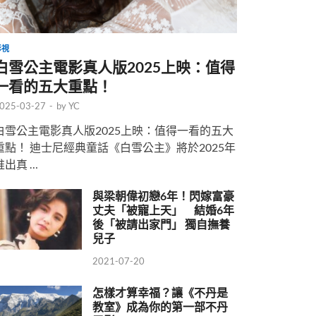
影視
白雪公主電影真人版2025上映：值得
一看的五大重點！
025-03-27
-
by
YC
白雪公主電影真人版2025上映：值得一看的五大
重點！ 迪士尼經典童話《白雪公主》將於2025年
推出真 …
與梁朝偉初戀6年！閃嫁富豪
丈夫「被寵上天」 結婚6年
後「被請出家門」 獨自撫養
兒子
2021-07-20
怎樣才算幸福？讓《不丹是
教室》成為你的第一部不丹