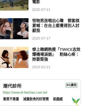
電影
2020-07-21
怪物男孩唱出心聲 鄧紫棋
累喊：在台上都覺得別人討
厭我
2020-07-17
慘上韓網熱搜「TWICE志效
爆機場淚崩」 粉絲心疼：
妳要堅強
2019-03-21
潮代診所
RS廣告
https://www.dr-heichao.com.tw/
重質不重量
減量飲食的好習慣
飢餓感