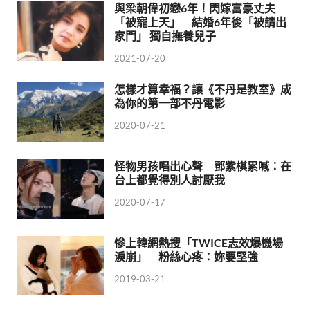
與梁朝偉初戀6年！閃嫁富豪丈夫
「被寵上天」 結婚6年後「被請出
家門」 獨自撫養兒子
2021-07-20
怎樣才算幸福？讓《不丹是教室》成
為你的第一部不丹電影
2020-07-21
怪物男孩唱出心聲 鄧紫棋累喊：在
台上都覺得別人討厭我
2020-07-17
慘上韓網熱搜「TWICE志效爆機場
淚崩」 粉絲心疼：妳要堅強
2019-03-21