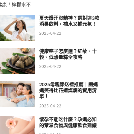
健康！檸檬水不 …
夏天爆汗沒精神？選對這3款
消暑飲料，補水又補元氣！
2025-04-22
健康粽子怎麼選？紅藜、十
穀、低熱量粽全攻略
2025-04-22
2025母親節送禮推薦｜讓媽
媽笑得比花還燦爛的實用清
單！
2025-04-22
懷孕不能吃什麼？孕媽必知
的禁忌食物與健康飲食建議