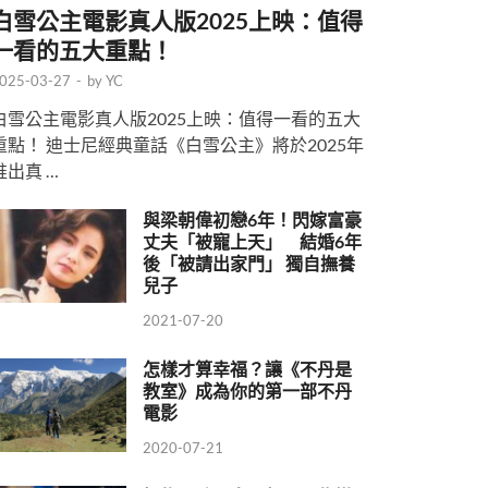
白雪公主電影真人版2025上映：值得
一看的五大重點！
025-03-27
-
by
YC
白雪公主電影真人版2025上映：值得一看的五大
重點！ 迪士尼經典童話《白雪公主》將於2025年
推出真 …
與梁朝偉初戀6年！閃嫁富豪
丈夫「被寵上天」 結婚6年
後「被請出家門」 獨自撫養
兒子
2021-07-20
怎樣才算幸福？讓《不丹是
教室》成為你的第一部不丹
電影
2020-07-21