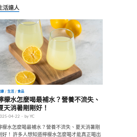
生活達人
健康
/
生活
/
食品
檸檬水怎麼喝最補水？營養不流失、
夏天消暑剛剛好！
025-04-22
-
by
YC
檸檬水怎麼喝最補水？營養不流失、夏天消暑剛
剛好！ 許多人想知道檸檬水怎麼喝才能真正喝出