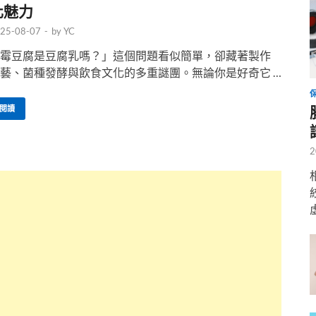
化魅力
25-08-07
-
by
YC
霉豆腐是豆腐乳嗎？」這個問題看似簡單，卻藏著製作
藝、菌種發酵與飲食文化的多重謎團。無論你是好奇它 …
閱讀
2