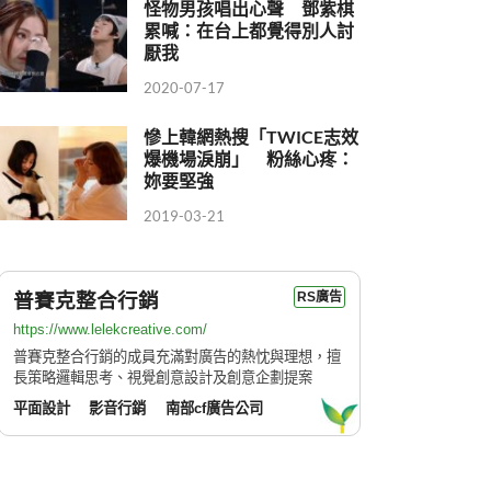
怪物男孩唱出心聲 鄧紫棋
累喊：在台上都覺得別人討
厭我
2020-07-17
慘上韓網熱搜「TWICE志效
爆機場淚崩」 粉絲心疼：
妳要堅強
2019-03-21
普賽克整合行銷
RS廣告
https://www.lelekcreative.com/
普賽克整合行銷的成員充滿對廣告的熱忱與理想，擅
長策略邏輯思考、視覺創意設計及創意企劃提案
平面設計
影音行銷
南部cf廣告公司