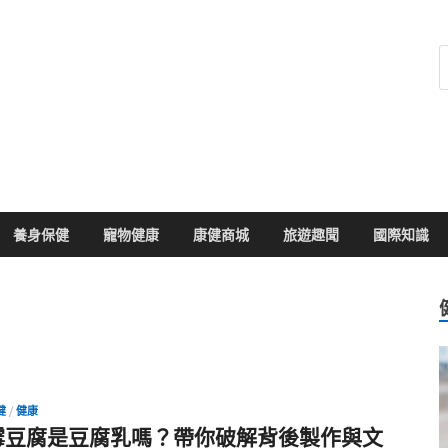
健康104
於您的健康大小事
養身保健
寵物健康
康健商城
旅遊趣聞
國際知識
健
/
健康
霉豆腐是豆腐乳嗎？帶你破解背後製作與文