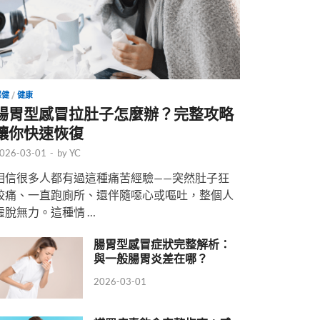
保健
/
健康
腸胃型感冒拉肚子怎麼辦？完整攻略
讓你快速恢復
026-03-01
-
by
YC
相信很多人都有過這種痛苦經驗——突然肚子狂
絞痛、一直跑廁所、還伴隨噁心或嘔吐，整個人
虛脫無力。這種情 …
腸胃型感冒症狀完整解析：
與一般腸胃炎差在哪？
2026-03-01