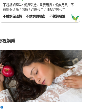
不銹鋼調理盆/ 餐具製造 / 團膳用具 / 餐飲用具 / 不
鏽鋼保溫桶 / 湯桶 / 油壓代工 / 油壓沖床代工
不鏽鋼保溫桶
不銹鋼調理盆
不銹鋼餐爐
影視娛樂
影視