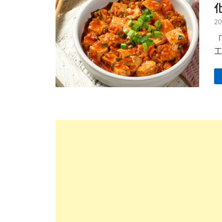
20
「
工