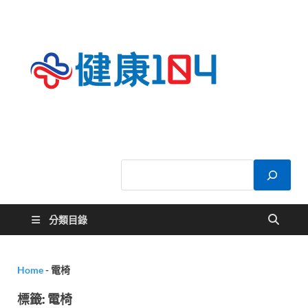
健康
關於您的健康大
小事
104
分類目錄
Home
-
電椅
標籤:
電椅