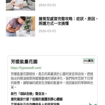
2026-03-01
腸胃型感冒完整攻略：症狀、原因、
照護方式一次搞懂
2026-03-01
芳媛能量花園
RS廣告
https://fypureself.com/
芳媛能量花園相信，真正的美麗源於心靈的安定與自信。透過
指尖的精油按摩與震懾靈魂的頌缽淨化，我們陪伴您卸下日常
的疲憊，讓緊繃的感官在流動的能量中，找回最初的寧靜與光
采。
新竹「頌缽音療」聲音浴。
曼陀羅是什麼？從圓形圖騰到靜心體驗
艾草香包正在改變很多人的居家狀態