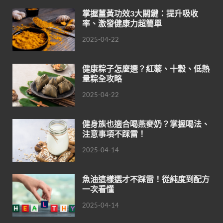
掌握薑黃功效3大關鍵：提升吸收
率、激發健康力超簡單
2025-04-22
健康粽子怎麼選？紅藜、十穀、低熱
量粽全攻略
2025-04-22
健身族也適合喝燕麥奶？掌握喝法、
注意事項不踩雷！
2025-04-14
魚油這樣選才不踩雷！從純度到配方
一次看懂
2025-04-14