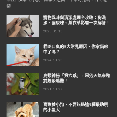
物 …
寵物異味與清潔處理全攻略：狗洗
澡、貓尿味、薰衣草影響一次解答！
2025-01-13
貓咪口臭的5大常見原因，你家貓咪
中了嗎？
2024-10-23
鳥類神秘「第六感」，惡劣天氣來臨
前趕緊逃難！
2021-10-27
喜歡養小狗，不要錯過這9種最聰明
的小型犬