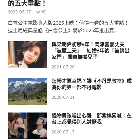
的五大重點！
2025-03-27
-
by
YC
白雪公主電影真人版2025上映：值得一看的五大重點！
迪士尼經典童話《白雪公主》將於2025年推出真 …
與梁朝偉初戀6年！閃嫁富豪丈夫
「被寵上天」 結婚6年後「被請出
家門」 獨自撫養兒子
2021-07-20
怎樣才算幸福？讓《不丹是教室》成
為你的第一部不丹電影
2020-07-21
怪物男孩唱出心聲 鄧紫棋累喊：在
台上都覺得別人討厭我
2020-07-17