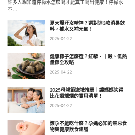
許多人想知道檸檬水怎麼喝才能真正喝出健康！檸檬水
不 …
夏天爆汗沒精神？選對這3款消暑飲
料，補水又補元氣！
2025-04-22
健康粽子怎麼選？紅藜、十穀、低熱
量粽全攻略
2025-04-22
2025母親節送禮推薦｜讓媽媽笑得
比花還燦爛的實用清單！
2025-04-22
懷孕不能吃什麼？孕媽必知的禁忌食
物與健康飲食建議