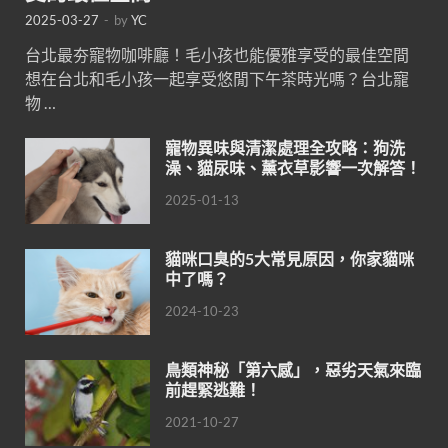
2025-03-27
-
by
YC
台北最夯寵物咖啡廳！毛小孩也能優雅享受的最佳空間
想在台北和毛小孩一起享受悠閒下午茶時光嗎？台北寵
物 …
寵物異味與清潔處理全攻略：狗洗
澡、貓尿味、薰衣草影響一次解答！
2025-01-13
貓咪口臭的5大常見原因，你家貓咪
中了嗎？
2024-10-23
鳥類神秘「第六感」，惡劣天氣來臨
前趕緊逃難！
2021-10-27