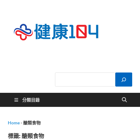
健康
關於您的健康大
小事
104
分類目錄
Home
-
醣類食物
標籤:
醣類食物