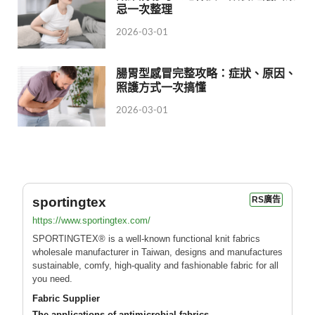
忌一次整理
2026-03-01
腸胃型感冒完整攻略：症狀、原因、
照護方式一次搞懂
2026-03-01
sportingtex
RS廣告
https://www.sportingtex.com/
SPORTINGTEX® is a well-known functional knit fabrics
wholesale manufacturer in Taiwan, designs and manufactures
sustainable, comfy, high-quality and fashionable fabric for all
you need.
Fabric Supplier
The applications of antimicrobial fabrics