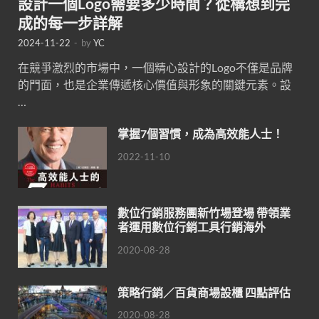
設計一個Logo需要多少時間？從構想到完
成的每一步詳解
2024-11-22
-
by
YC
在競爭激烈的市場中，一個精心設計的Logo不僅是品牌
的門面，也是企業傳遞核心價值與形象的關鍵元素。設
…
掌握7個習慣，成為高效能人士！
2022-11-10
數位行銷服務團新竹場登場 帶領業
者運用數位行銷工具行銷海外
2020-08-28
策略行銷／百貨商場設櫃 四點評估
2020-08-28