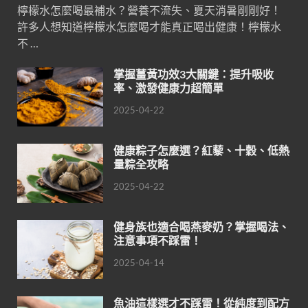
檸檬水怎麼喝最補水？營養不流失、夏天消暑剛剛好！
許多人想知道檸檬水怎麼喝才能真正喝出健康！檸檬水
不 …
掌握薑黃功效3大關鍵：提升吸收
率、激發健康力超簡單
2025-04-22
健康粽子怎麼選？紅藜、十穀、低熱
量粽全攻略
2025-04-22
健身族也適合喝燕麥奶？掌握喝法、
注意事項不踩雷！
2025-04-14
魚油這樣選才不踩雷！從純度到配方