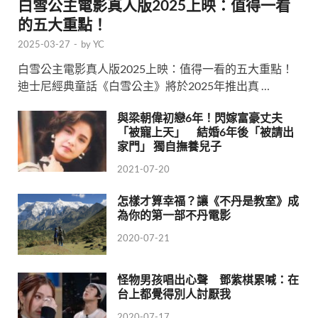
白雪公主電影真人版2025上映：值得一看
的五大重點！
2025-03-27
-
by
YC
白雪公主電影真人版2025上映：值得一看的五大重點！
迪士尼經典童話《白雪公主》將於2025年推出真 …
與梁朝偉初戀6年！閃嫁富豪丈夫
「被寵上天」 結婚6年後「被請出
家門」 獨自撫養兒子
2021-07-20
怎樣才算幸福？讓《不丹是教室》成
為你的第一部不丹電影
2020-07-21
怪物男孩唱出心聲 鄧紫棋累喊：在
台上都覺得別人討厭我
2020-07-17