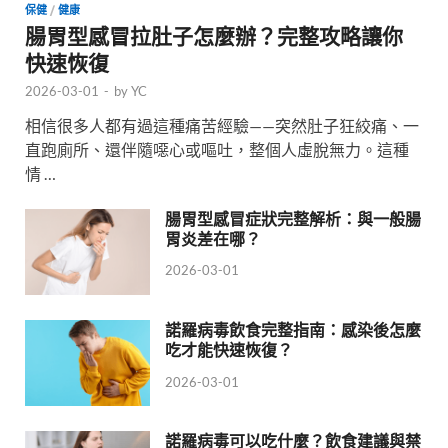
保健
/
健康
腸胃型感冒拉肚子怎麼辦？完整攻略讓你
快速恢復
2026-03-01
-
by
YC
相信很多人都有過這種痛苦經驗——突然肚子狂絞痛、一
直跑廁所、還伴隨噁心或嘔吐，整個人虛脫無力。這種
情 …
腸胃型感冒症狀完整解析：與一般腸
胃炎差在哪？
2026-03-01
諾羅病毒飲食完整指南：感染後怎麼
吃才能快速恢復？
2026-03-01
諾羅病毒可以吃什麼？飲食建議與禁