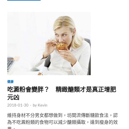
健康
吃澱粉會變胖？ 精緻醣類才是真正增肥
元凶
2018-01-30
-
by
Kevin
維持身材不分男女都想做到，坊間流傳斷糖飲食法，認
為不吃澱粉類的食物可以減少醣類攝取，達到瘦身的效
果， …