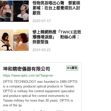
怪物男孩唱出心聲 鄧紫棋
累喊：在台上都覺得別人討
厭我
2020-07-17
慘上韓網熱搜「TWICE志效
爆機場淚崩」 粉絲心疼：
妳要堅強
2019-03-21
坤和精密儀器有限公司
RS廣告
https://www.optis.com.tw/?lang=en
OPTIS TECHNOLOGY was founded in 1980.OPTIS
is a company producet optical products in Taiwan.
OPTIS is military fire control equipment specialist
and produce optical fire control instruments to
Taiwan military for more than 30 years. OPTIS is
one of the qu