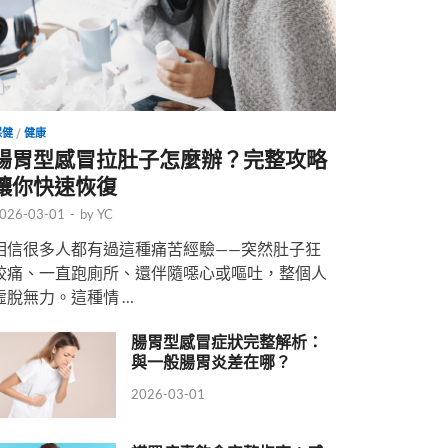
保健
/
健康
腸胃型感冒拉肚子怎麼辦？完整攻略
讓你快速恢復
026-03-01
-
by
YC
相信很多人都有過這種痛苦經驗——突然肚子狂
絞痛、一直跑廁所、還伴隨噁心或嘔吐，整個人
虛脫無力。這種情 …
腸胃型感冒症狀完整解析：
與一般腸胃炎差在哪？
2026-03-01