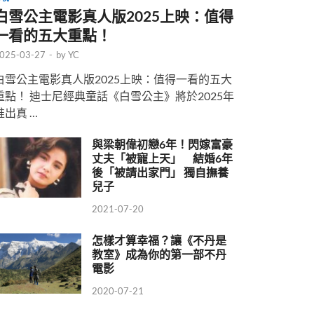
白雪公主電影真人版2025上映：值得
一看的五大重點！
025-03-27
-
by
YC
白雪公主電影真人版2025上映：值得一看的五大
重點！ 迪士尼經典童話《白雪公主》將於2025年
推出真 …
與梁朝偉初戀6年！閃嫁富豪
丈夫「被寵上天」 結婚6年
後「被請出家門」 獨自撫養
兒子
2021-07-20
怎樣才算幸福？讓《不丹是
教室》成為你的第一部不丹
電影
2020-07-21