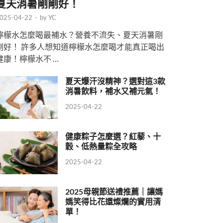
夏天消暑剛剛好！
025-04-22
-
by
YC
檸檬水怎麼喝最補水？營養不流失、夏天消暑剛
剛好！ 許多人想知道檸檬水怎麼喝才能真正喝出
健康！檸檬水不 …
夏天爆汗沒精神？選對這3款
消暑飲料，補水又補元氣！
2025-04-22
健康粽子怎麼選？紅藜、十
穀、低熱量粽全攻略
2025-04-22
2025母親節送禮推薦｜讓媽
媽笑得比花還燦爛的實用清
單！