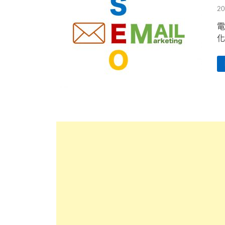
20
電
化