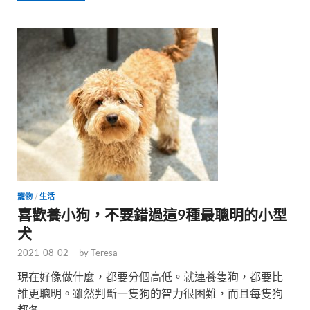
寵物
/
生活
喜歡養小狗，不要錯過這9種最聰明的小型
犬
2021-08-02
-
by
Teresa
現在好像做什麼，都要分個高低。就連養隻狗，都要比
誰更聰明。雖然判斷一隻狗的智力很困難，而且每隻狗
都各 …