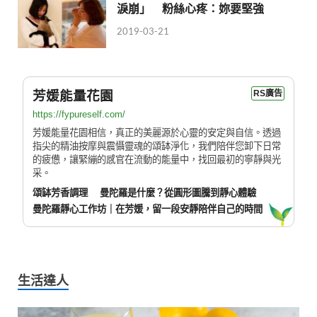
淚崩」 粉絲心疼：妳要堅強
2019-03-21
芳媛能量花園
RS廣告
https://fypureself.com/
芳媛能量花園相信，真正的美麗源於心靈的安定與自信。透過
指尖的精油按摩與震懾靈魂的頌缽淨化，我們陪伴您卸下日常
的疲憊，讓緊繃的感官在流動的能量中，找回最初的寧靜與光
采。
頌缽芳香調理
曼陀羅是什麼？從圓形圖騰到靜心體驗
曼陀羅靜心工作坊｜在芳媛，留一段安靜陪伴自己的時間
生活達人