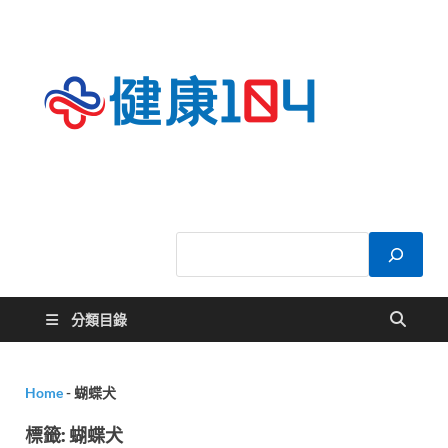
健康
關於您的健康大
小事
104
分類目錄
Home
-
蝴蝶犬
標籤:
蝴蝶犬