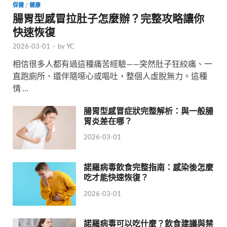
保健
/
健康
腸胃型感冒拉肚子怎麼辦？完整攻略讓你
快速恢復
2026-03-01
-
by
YC
相信很多人都有過這種痛苦經驗——突然肚子狂絞痛、一
直跑廁所、還伴隨噁心或嘔吐，整個人虛脫無力。這種
情 …
腸胃型感冒症狀完整解析：與一般腸
胃炎差在哪？
2026-03-01
諾羅病毒飲食完整指南：感染後怎麼
吃才能快速恢復？
2026-03-01
諾羅病毒可以吃什麼？飲食建議與禁