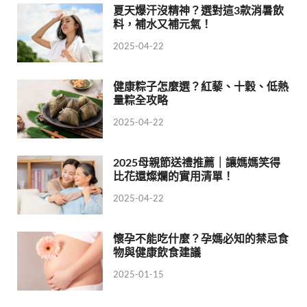
夏天爆汗沒精神？選對這3款消暑飲
料，補水又補元氣！
2025-04-22
健康粽子怎麼選？紅藜、十穀、低熱
量粽全攻略
2025-04-22
2025母親節送禮推薦｜讓媽媽笑得
比花還燦爛的實用清單！
2025-04-22
懷孕不能吃什麼？孕媽必知的禁忌食
物與健康飲食建議
2025-01-15