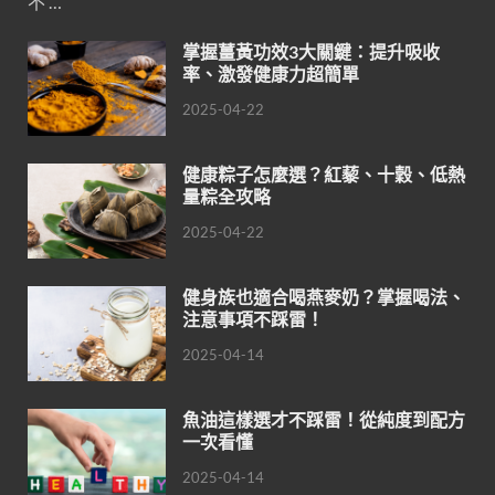
不 …
掌握薑黃功效3大關鍵：提升吸收
率、激發健康力超簡單
2025-04-22
健康粽子怎麼選？紅藜、十穀、低熱
量粽全攻略
2025-04-22
健身族也適合喝燕麥奶？掌握喝法、
注意事項不踩雷！
2025-04-14
魚油這樣選才不踩雷！從純度到配方
一次看懂
2025-04-14