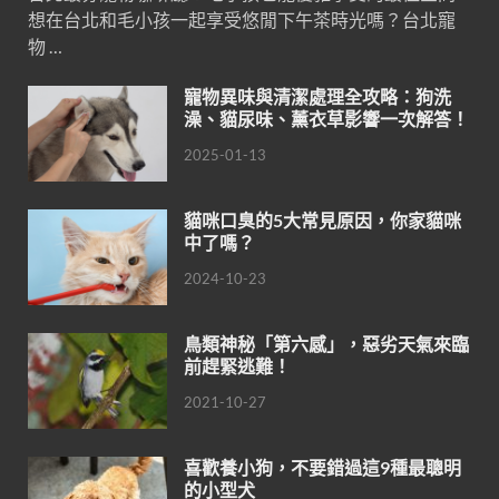
想在台北和毛小孩一起享受悠閒下午茶時光嗎？台北寵
物 …
寵物異味與清潔處理全攻略：狗洗
澡、貓尿味、薰衣草影響一次解答！
2025-01-13
貓咪口臭的5大常見原因，你家貓咪
中了嗎？
2024-10-23
鳥類神秘「第六感」，惡劣天氣來臨
前趕緊逃難！
2021-10-27
喜歡養小狗，不要錯過這9種最聰明
的小型犬