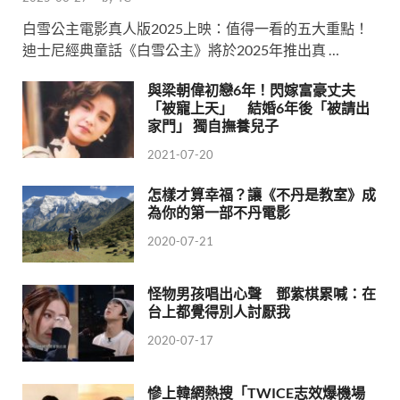
白雪公主電影真人版2025上映：值得一看的五大重點！
迪士尼經典童話《白雪公主》將於2025年推出真 …
與梁朝偉初戀6年！閃嫁富豪丈夫
「被寵上天」 結婚6年後「被請出
家門」 獨自撫養兒子
2021-07-20
怎樣才算幸福？讓《不丹是教室》成
為你的第一部不丹電影
2020-07-21
怪物男孩唱出心聲 鄧紫棋累喊：在
台上都覺得別人討厭我
2020-07-17
慘上韓網熱搜「TWICE志效爆機場