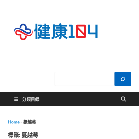
健康
關於您的健康大
小事
104
分類目錄
Home
-
蔓越莓
標籤:
蔓越莓