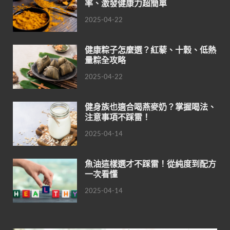
率、激發健康力超簡單
2025-04-22
健康粽子怎麼選？紅藜、十穀、低熱
量粽全攻略
2025-04-22
健身族也適合喝燕麥奶？掌握喝法、
注意事項不踩雷！
2025-04-14
魚油這樣選才不踩雷！從純度到配方
一次看懂
2025-04-14