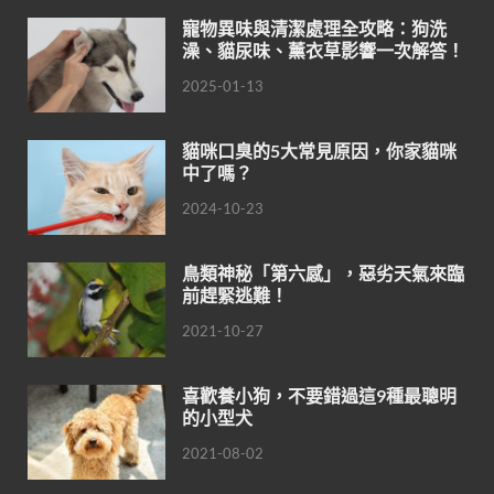
寵物異味與清潔處理全攻略：狗洗
澡、貓尿味、薰衣草影響一次解答！
2025-01-13
貓咪口臭的5大常見原因，你家貓咪
中了嗎？
2024-10-23
鳥類神秘「第六感」，惡劣天氣來臨
前趕緊逃難！
2021-10-27
喜歡養小狗，不要錯過這9種最聰明
的小型犬
2021-08-02