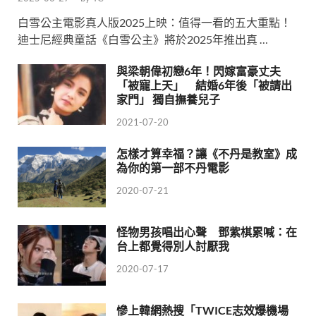
白雪公主電影真人版2025上映：值得一看的五大重點！
迪士尼經典童話《白雪公主》將於2025年推出真 …
與梁朝偉初戀6年！閃嫁富豪丈夫
「被寵上天」 結婚6年後「被請出
家門」 獨自撫養兒子
2021-07-20
怎樣才算幸福？讓《不丹是教室》成
為你的第一部不丹電影
2020-07-21
怪物男孩唱出心聲 鄧紫棋累喊：在
台上都覺得別人討厭我
2020-07-17
慘上韓網熱搜「TWICE志效爆機場