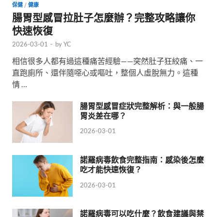
保健
/
健康
腸胃型感冒拉肚子怎麼辦？完整攻略讓你
快速恢復
2026-03-01
-
by
YC
相信很多人都有過這種痛苦經驗——突然肚子狂絞痛、一
直跑廁所、還伴隨噁心或嘔吐，整個人虛脫無力。這種
情 …
腸胃型感冒症狀完整解析：與一般腸
胃炎差在哪？
2026-03-01
諾羅病毒飲食完整指南：感染後怎麼
吃才能快速恢復？
2026-03-01
諾羅病毒可以吃什麼？飲食建議與禁