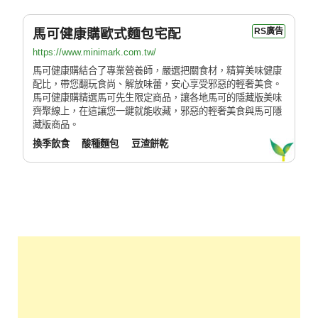
馬可健康購歐式麵包宅配
RS廣告
https://www.minimark.com.tw/
馬可健康購結合了專業營養師，嚴選把關食材，精算美味健康
配比，帶您翻玩食尚、解放味蕾，安心享受邪惡的輕奢美食。
馬可健康購精選馬可先生限定商品，讓各地馬可的隱藏版美味
齊聚線上，在這讓您一鍵就能收藏，邪惡的輕奢美食與馬可隱
藏版商品。
換季飲食
酸種麵包
豆渣餅乾