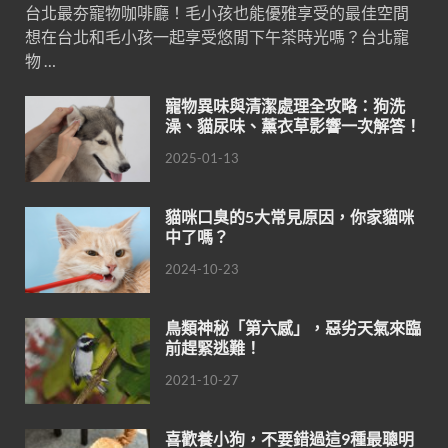
台北最夯寵物咖啡廳！毛小孩也能優雅享受的最佳空間
想在台北和毛小孩一起享受悠閒下午茶時光嗎？台北寵
物 …
寵物異味與清潔處理全攻略：狗洗
澡、貓尿味、薰衣草影響一次解答！
2025-01-13
貓咪口臭的5大常見原因，你家貓咪
中了嗎？
2024-10-23
鳥類神秘「第六感」，惡劣天氣來臨
前趕緊逃難！
2021-10-27
喜歡養小狗，不要錯過這9種最聰明