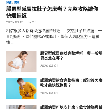
保健
/
健康
腸胃型感冒拉肚子怎麼辦？完整攻略讓你
快速恢復
2026-03-01
-
by
YC
相信很多人都有過這種痛苦經驗——突然肚子狂絞痛、一
直跑廁所、還伴隨噁心或嘔吐，整個人虛脫無力。這種
情 …
腸胃型感冒症狀完整解析：與一般腸
胃炎差在哪？
2026-03-01
諾羅病毒飲食完整指南：感染後怎麼
吃才能快速恢復？
2026-03-01
諾羅病毒可以吃什麼？飲食建議與禁