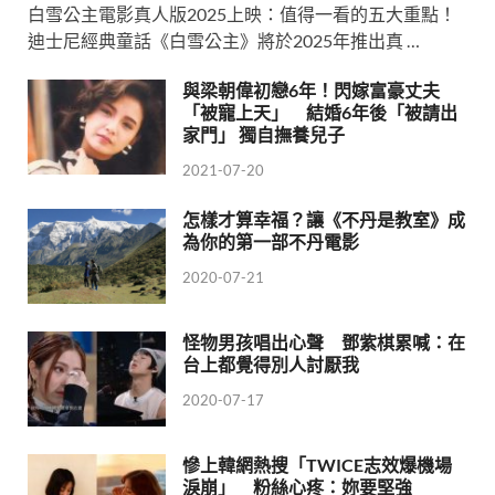
白雪公主電影真人版2025上映：值得一看的五大重點！
迪士尼經典童話《白雪公主》將於2025年推出真 …
與梁朝偉初戀6年！閃嫁富豪丈夫
「被寵上天」 結婚6年後「被請出
家門」 獨自撫養兒子
2021-07-20
怎樣才算幸福？讓《不丹是教室》成
為你的第一部不丹電影
2020-07-21
怪物男孩唱出心聲 鄧紫棋累喊：在
台上都覺得別人討厭我
2020-07-17
慘上韓網熱搜「TWICE志效爆機場
淚崩」 粉絲心疼：妳要堅強