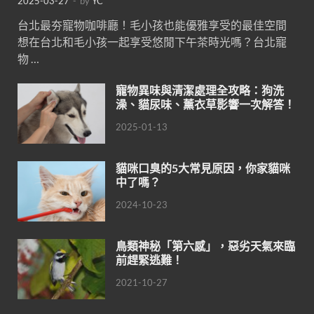
2025-03-27
-
by
YC
台北最夯寵物咖啡廳！毛小孩也能優雅享受的最佳空間
想在台北和毛小孩一起享受悠閒下午茶時光嗎？台北寵
物 …
寵物異味與清潔處理全攻略：狗洗
澡、貓尿味、薰衣草影響一次解答！
2025-01-13
貓咪口臭的5大常見原因，你家貓咪
中了嗎？
2024-10-23
鳥類神秘「第六感」，惡劣天氣來臨
前趕緊逃難！
2021-10-27