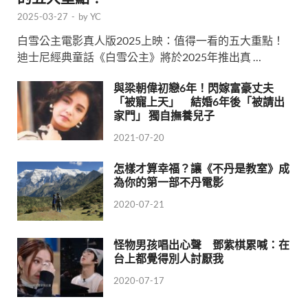
2025-03-27
-
by
YC
白雪公主電影真人版2025上映：值得一看的五大重點！
迪士尼經典童話《白雪公主》將於2025年推出真 …
與梁朝偉初戀6年！閃嫁富豪丈夫
「被寵上天」 結婚6年後「被請出
家門」 獨自撫養兒子
2021-07-20
怎樣才算幸福？讓《不丹是教室》成
為你的第一部不丹電影
2020-07-21
怪物男孩唱出心聲 鄧紫棋累喊：在
台上都覺得別人討厭我
2020-07-17