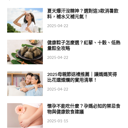
夏天爆汗沒精神？選對這3款消暑飲
料，補水又補元氣！
2025-04-22
健康粽子怎麼選？紅藜、十穀、低熱
量粽全攻略
2025-04-22
2025母親節送禮推薦｜讓媽媽笑得
比花還燦爛的實用清單！
2025-04-22
懷孕不能吃什麼？孕媽必知的禁忌食
物與健康飲食建議
2025-01-15