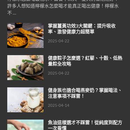
許多人想知道檸檬水怎麼喝才能真正喝出健康！檸檬水
不 …
掌握薑黃功效3大關鍵：提升吸收
率、激發健康力超簡單
2025-04-22
健康粽子怎麼選？紅藜、十穀、低熱
量粽全攻略
2025-04-22
健身族也適合喝燕麥奶？掌握喝法、
注意事項不踩雷！
2025-04-14
魚油這樣選才不踩雷！從純度到配方
一次看懂