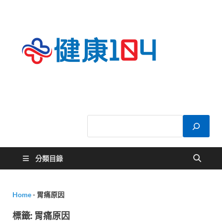
健康
關於您的健康大
小事
104
分類目錄
Home
-
胃痛原因
標籤:
胃痛原因