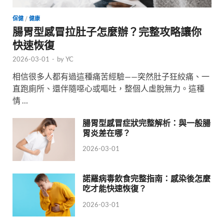
保健
/
健康
腸胃型感冒拉肚子怎麼辦？完整攻略讓你
快速恢復
2026-03-01
-
by
YC
相信很多人都有過這種痛苦經驗——突然肚子狂絞痛、一
直跑廁所、還伴隨噁心或嘔吐，整個人虛脫無力。這種
情 …
腸胃型感冒症狀完整解析：與一般腸
胃炎差在哪？
2026-03-01
諾羅病毒飲食完整指南：感染後怎麼
吃才能快速恢復？
2026-03-01