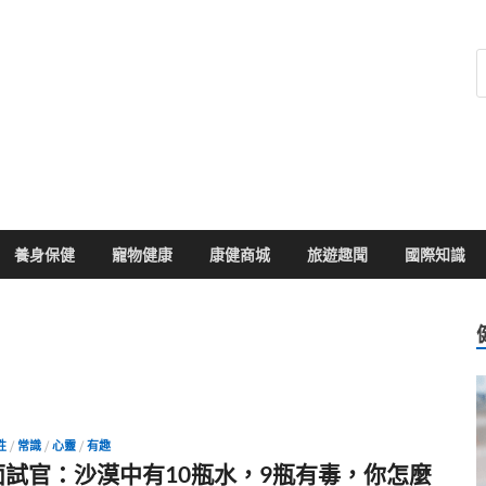
健康104
於您的健康大小事
養身保健
寵物健康
康健商城
旅遊趣聞
國際知識
性
/
常識
/
心靈
/
有趣
面試官：沙漠中有10瓶水，9瓶有毒，你怎麼