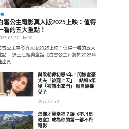
影視
白雪公主電影真人版2025上映：值得
一看的五大重點！
025-03-27
-
by
YC
白雪公主電影真人版2025上映：值得一看的五大
重點！ 迪士尼經典童話《白雪公主》將於2025年
推出真 …
與梁朝偉初戀6年！閃嫁富豪
丈夫「被寵上天」 結婚6年
後「被請出家門」 獨自撫養
兒子
2021-07-20
怎樣才算幸福？讓《不丹是
教室》成為你的第一部不丹
電影