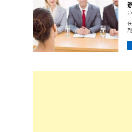
20
在
烈