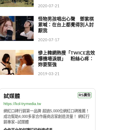
2020-07-21
怪物男孩唱出心聲 鄧紫棋
累喊：在台上都覺得別人討
厭我
2020-07-17
慘上韓網熱搜「TWICE志效
爆機場淚崩」 粉絲心疼：
妳要堅強
2019-03-21
試媒體
RS廣告
https://kol-trymedia.tw
網紅口碑行銷第一品牌 超過5,000位網紅口碑推薦！
成功幫助4,000多家合作廠商店家創造流量！ 網紅行
銷專家─試媒體