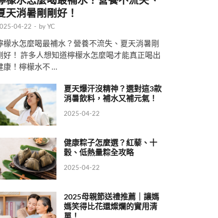
夏天消暑剛剛好！
025-04-22
-
by
YC
檸檬水怎麼喝最補水？營養不流失、夏天消暑剛
剛好！ 許多人想知道檸檬水怎麼喝才能真正喝出
健康！檸檬水不 …
夏天爆汗沒精神？選對這3款
消暑飲料，補水又補元氣！
2025-04-22
健康粽子怎麼選？紅藜、十
穀、低熱量粽全攻略
2025-04-22
2025母親節送禮推薦｜讓媽
媽笑得比花還燦爛的實用清
單！