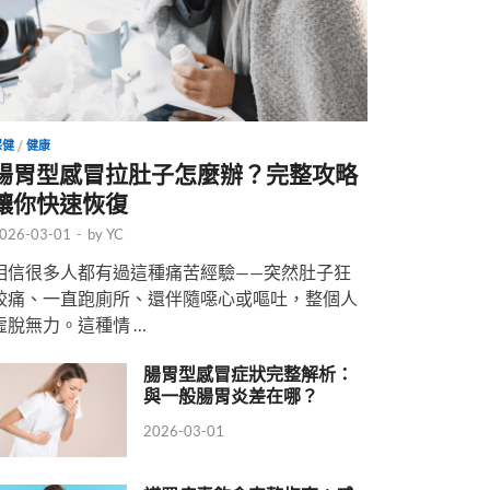
保健
/
健康
腸胃型感冒拉肚子怎麼辦？完整攻略
讓你快速恢復
026-03-01
-
by
YC
相信很多人都有過這種痛苦經驗——突然肚子狂
絞痛、一直跑廁所、還伴隨噁心或嘔吐，整個人
虛脫無力。這種情 …
腸胃型感冒症狀完整解析：
與一般腸胃炎差在哪？
2026-03-01