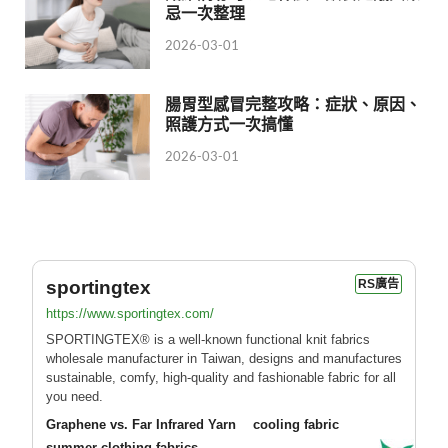
忌一次整理
2026-03-01
腸胃型感冒完整攻略：症狀、原因、
照護方式一次搞懂
2026-03-01
sportingtex
RS廣告
https://www.sportingtex.com/
SPORTINGTEX® is a well-known functional knit fabrics
wholesale manufacturer in Taiwan, designs and manufactures
sustainable, comfy, high-quality and fashionable fabric for all
you need.
Graphene vs. Far Infrared Yarn
cooling fabric
summer clothing fabrics