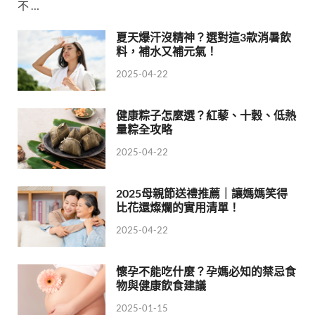
不 …
夏天爆汗沒精神？選對這3款消暑飲
料，補水又補元氣！
2025-04-22
健康粽子怎麼選？紅藜、十穀、低熱
量粽全攻略
2025-04-22
2025母親節送禮推薦｜讓媽媽笑得
比花還燦爛的實用清單！
2025-04-22
懷孕不能吃什麼？孕媽必知的禁忌食
物與健康飲食建議
2025-01-15