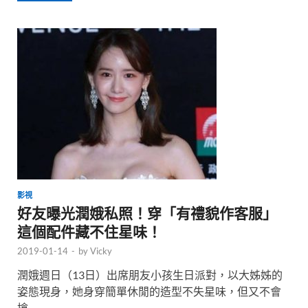
影視
好友曝光潤娥私照！穿「有禮貌作客服」
這個配件藏不住星味！
2019-01-14
-
by
Vicky
潤娥週日（13日）出席朋友小孩生日派對，以大姊姊的
姿態現身，她身穿簡單休閒的造型不失星味，但又不會
搶 …