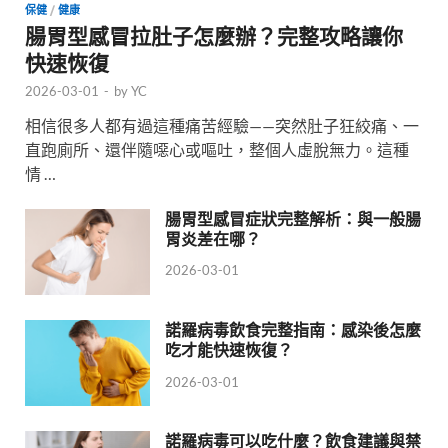
保健
/
健康
腸胃型感冒拉肚子怎麼辦？完整攻略讓你
快速恢復
2026-03-01
-
by
YC
相信很多人都有過這種痛苦經驗——突然肚子狂絞痛、一
直跑廁所、還伴隨噁心或嘔吐，整個人虛脫無力。這種
情 …
腸胃型感冒症狀完整解析：與一般腸
胃炎差在哪？
2026-03-01
諾羅病毒飲食完整指南：感染後怎麼
吃才能快速恢復？
2026-03-01
諾羅病毒可以吃什麼？飲食建議與禁