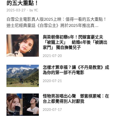
的五大重點！
2025-03-27
-
by
YC
白雪公主電影真人版2025上映：值得一看的五大重點！
迪士尼經典童話《白雪公主》將於2025年推出真 …
與梁朝偉初戀6年！閃嫁富豪丈夫
「被寵上天」 結婚6年後「被請出
家門」 獨自撫養兒子
2021-07-20
怎樣才算幸福？讓《不丹是教室》成
為你的第一部不丹電影
2020-07-21
怪物男孩唱出心聲 鄧紫棋累喊：在
台上都覺得別人討厭我
2020-07-17