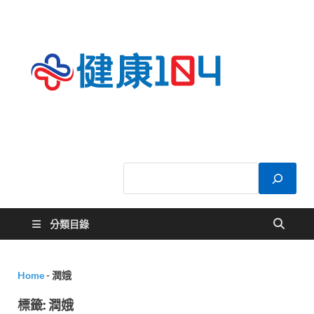
健康
關於您的健康大
小事
104
分類目錄
Home
-
潤娥
標籤:
潤娥