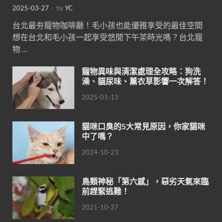
2025-03-27
-
by
YC
台北最夯寵物咖啡廳！毛小孩也能優雅享受的最佳空間
想在台北和毛小孩一起享受悠閒下午茶時光嗎？台北寵
物 …
寵物異味與清潔處理全攻略：狗洗
澡、貓尿味、薰衣草影響一次解答！
2025-01-13
貓咪口臭的5大常見原因，你家貓咪
中了嗎？
2024-10-23
鳥類神秘「第六感」，惡劣天氣來臨
前趕緊逃難！
2021-10-27