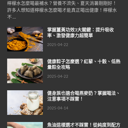
檸檬水怎麼喝最補水？營養不流失、夏天消暑剛剛好！
許多人想知道檸檬水怎麼喝才能真正喝出健康！檸檬水
不 …
掌握薑黃功效3大關鍵：提升吸收
率、激發健康力超簡單
2025-04-22
健康粽子怎麼選？紅藜、十穀、低熱
量粽全攻略
2025-04-22
健身族也適合喝燕麥奶？掌握喝法、
注意事項不踩雷！
2025-04-14
魚油這樣選才不踩雷！從純度到配方