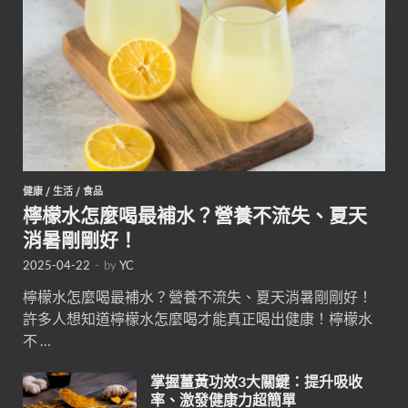
健康
/
生活
/
食品
檸檬水怎麼喝最補水？營養不流失、夏天
消暑剛剛好！
2025-04-22
-
by
YC
檸檬水怎麼喝最補水？營養不流失、夏天消暑剛剛好！
許多人想知道檸檬水怎麼喝才能真正喝出健康！檸檬水
不 …
掌握薑黃功效3大關鍵：提升吸收
率、激發健康力超簡單