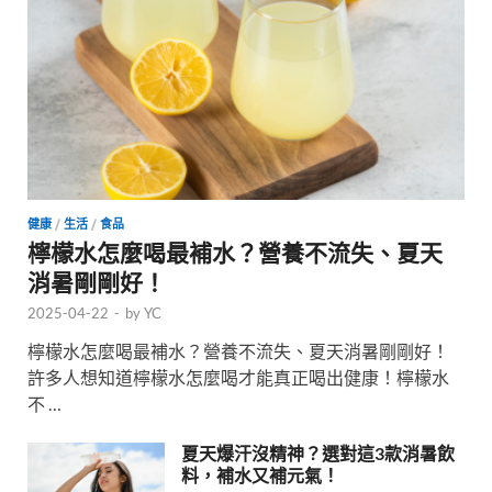
健康
/
生活
/
食品
檸檬水怎麼喝最補水？營養不流失、夏天
消暑剛剛好！
2025-04-22
-
by
YC
檸檬水怎麼喝最補水？營養不流失、夏天消暑剛剛好！
許多人想知道檸檬水怎麼喝才能真正喝出健康！檸檬水
不 …
夏天爆汗沒精神？選對這3款消暑飲
料，補水又補元氣！