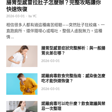
腸胃型感冒拉肚子怎麼辦？完整攻略讓你
快速恢復
2026-03-01
-
by
YC
相信很多人都有過這種痛苦經驗——突然肚子狂絞痛、一
直跑廁所、還伴隨噁心或嘔吐，整個人虛脫無力。這種
情 …
腸胃型感冒症狀完整解析：與一般腸
胃炎差在哪？
2026-03-01
諾羅病毒飲食完整指南：感染後怎麼
吃才能快速恢復？
2026-03-01
諾羅病毒可以吃什麼？飲食建議與禁
忌一次整理